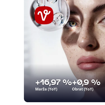
+16,97 %
+0,9 %
Marža (YoY)
Obrat (YoY)
Pre Vašu Lekáreň sme vytvorili dátovo