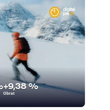
%
+9,38 %
Obrat
duje aj v marketingu. Pre Najšport