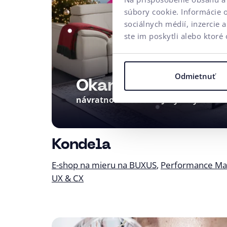
súbory cookie. Informácie 
sociálnych médií, inzercie 
ste im poskytli alebo ktoré 
Odmietnuť
Okamžitá
5
návratnosť investície
Jazykových mut
Klientovi sme pripravili robustné a st
riešenie, ktoré prinieslo okamžitý rast 
Kondela
E-shop na mieru na BUXUS
Performance Ma
UX & CX