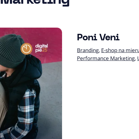
Marketing
+15 %
+
Revenue (YoY)
Sess
Pre záhradníctvo Po
identitu, dizajn man
Poni Veni
BUXUS-e s napojení
Branding
E-shop na mier
PPC.
Performance Marketing