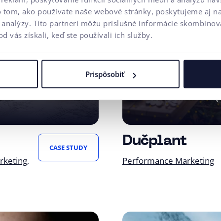
o tom, ako používate naše webové stránky, poskytujeme aj n
a analýzy. Títo partneri môžu príslušné informácie skombinova
od vás získali, keď ste používali ich služby.
+221 %
+
Obrat (YoY)
Ob
Prispôsobiť
+292 %
ácií
Obrat z Meta Ads (
abilné ecommerce
Po úspešnom začiat
obratu.
zaznamenalo už za p
Dučplant
CASE STUDY
spolupráca pokračov
rketing
Performance Marketing
priniesla medziročn