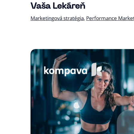
biddingu na maržu, ktorý prepája produ
Vaša Lekáreň
a výkon kampaní. Výsledkom bol medzi
Marketingová stratégia
Performance Market
o 16,97 % pri zachovaní obratu.