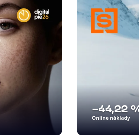
-44,22 
Online náklady
 riadený model
Správna stopa rozho