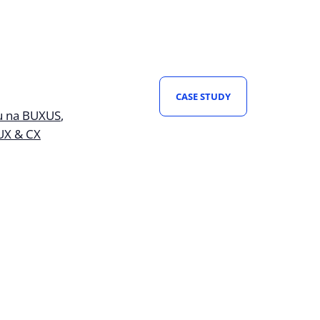
22 %
+73 %
ions (YoY)
Tržby z Google Ads (YoY)
ni Veni sme navrhli novú vizuálnu
uál a postavili škálovateľný e-shop na
CASE STUDY
m na Odoo ERP. Doplnili sme UX/UI a
u na BUXUS
UX & CX