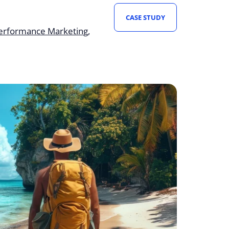
ledkom bol pokles nákladov o 44 %, rast
CASE STUDY
razne vyššie ROI.
erformance Marketing