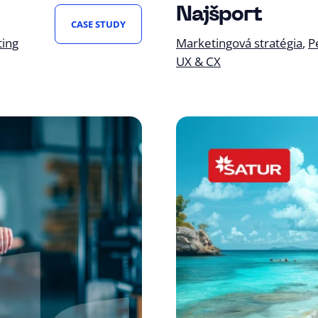
ktové dáta, pricing
sme ju našli – a výs
Najšport
CASE STUDY
ročný nárast marže
tržieb o 9,38 % a vý
ing
Marketingová stratégia
P
UX & CX