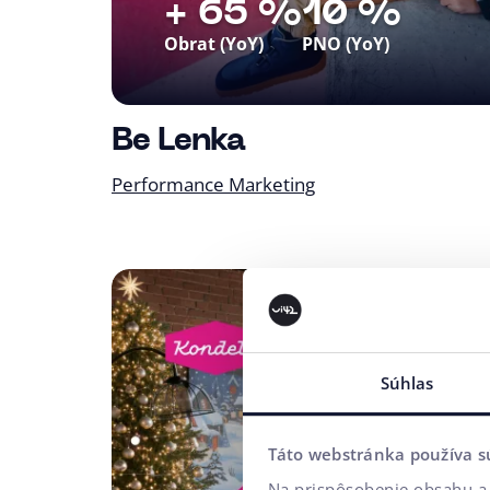
+ 65 %
10 %
Obrat (YoY)
PNO (YoY)
Už 3 roky riadime výkonnostný marketi
barefoot značku Be Lenka vo viac ako 20
Be Lenka
Spolupráca opakovane boduje v market
Performance Marketing
Súhlas
Táto webstránka používa s
Na prispôsobenie obsahu a 