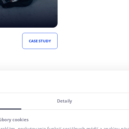
ng pre globálnu
 krajinách sveta.
CASE STUDY
ingových súťažiach.
Detaily
úbory cookies
reklám, poskytovanie funkcií sociálnych médií a analýzu ná