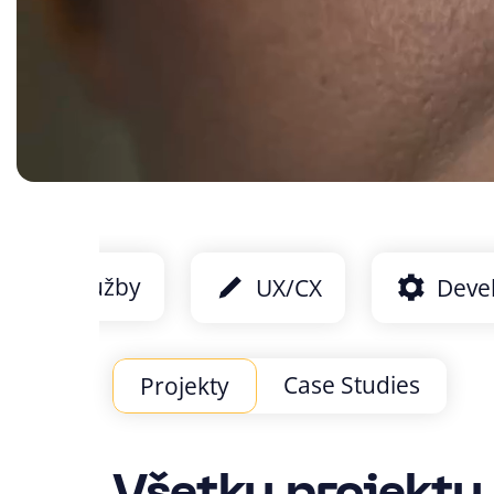
Všetky služby
UX/CX
Deve
Case Studies
Projekty