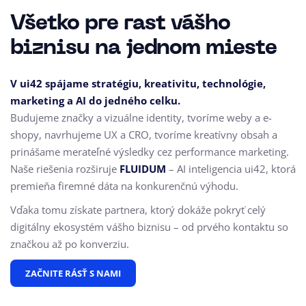
Všetko pre rast vášho
biznisu na jednom mieste
V ui42 spájame stratégiu, kreativitu, technológie,
marketing a AI do jedného celku.
Budujeme značky a vizuálne identity, tvoríme weby a e-
shopy, navrhujeme UX a CRO,
tvoríme kreatívny obsah a
prinášame merateľné výsledky cez performance marketing.
Naše riešenia rozširuje
FLUIDUM
– AI inteligencia ui42, ktorá
premieňa firemné dáta na konkurenčnú výhodu.
Vďaka tomu získate partnera, ktorý dokáže pokryť celý
digitálny ekosystém vášho biznisu – od prvého kontaktu so
značkou až po konverziu.
ZAČNITE RÁSŤ S NAMI