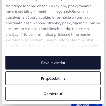
Na prispôsobenie obsahu a reklám, poskytovanie
funkcií sociálnych médií a analýzu návštevnosti
používame súbory cookie. Informácie o tom, ako
Kontaktujte nás
používate naše webové stránky, poskytujeme aj našim
partnerom v oblasti sociálnych médií, inzercie a
analýzy. Títo partneri môžu príslušné informácie
Vaše meno*
skombinovať s ďalšími údajmi, ktoré ste im poskytli
alebo ktoré od vás získali, keď ste používali ich služby.
E-mailová adresa*
Povoliť všetko
Telefónne číslo
Prispôsobiť
Vaša správa*
Súhlasím
spracovaním osobných
na účely marketingovej
Odmietnuť
so
údajov
komunikácie.
ODOSLAŤ