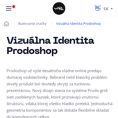
SK
Budovanie značky
Vizuálna Identita Prodoshop
Úvod
Vizuálna Identita
Prodoshop
Prodoshop už vyše desaťročia vládne online predaju
domácej vodotechniky. Rebrand riešil klasický problém:
skvelý produkt bol dovtedy skrytý za tuctovou
prezentáciou. Nový dizajn stavia na systéme Prodo-grid:
sieti zaoblených buniek, ktoré priznávajú vnútornú
štruktúru, vďaka ktorej všetko hladko preteká. Jednoduchá
geometria komponentov sa tak dokáže flexibilne skladať
do komplexných celkov.