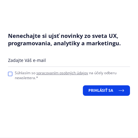
Nenechajte si ujsť novinky zo sveta UX,
programovania, analytiky a marketingu.
Zadajte Váš e-mail
Súhlasím so
spracovaním osobných údajov
na účely odberu
newslettera.*
PRIHLÁSIŤ SA