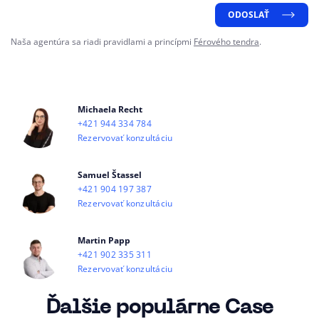
ODOSLAŤ
Naša agentúra sa riadi pravidlami a princípmi
Férového tendra
.
Michaela Recht
+421 944 334 784
Rezervovať konzultáciu
Samuel Štassel
+421 904 197 387
Rezervovať konzultáciu
Martin Papp
+421 902 335 311
Rezervovať konzultáciu
Ďalšie populárne Case