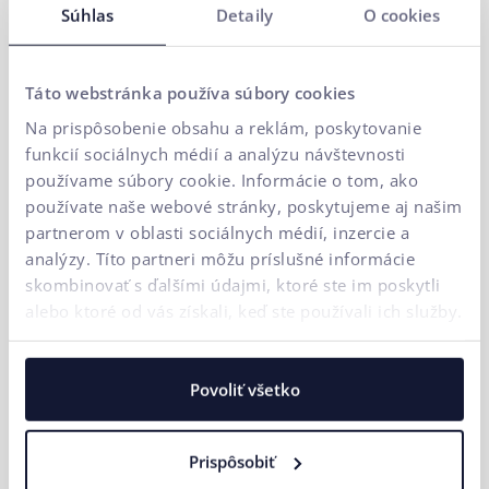
Súhlas
Detaily
O cookies
Ako hodnotí našu
spoluprácu Voxberg?
Táto webstránka používa súbory cookies
Pri hľadaní dodávateľa pre náš web sme hľadali
Na prispôsobenie obsahu a reklám, poskytovanie
takú agentúru, ktorá spolu s nami vytvorí
funkcií sociálnych médií a analýzu návštevnosti
jednotný tím a nebude pristupovať k spolupráci
používame súbory cookie. Informácie o tom, ako
štýlom agentúra vs. klient. Potrebovali sme,
používate naše webové stránky, poskytujeme aj našim
aby aj agentúrna strana pochopila náš biznis,
partnerom v oblasti sociálnych médií, inzercie a
analýzy. Títo partneri môžu príslušné informácie
víziu a misiu tak, aby rovnocenne prispeli k
skombinovať s ďalšími údajmi, ktoré ste im poskytli
rozvoju Voxberg webu. Pri ui42 sme sa stretli s
alebo ktoré od vás získali, keď ste používali ich služby.
týmito očakávaniami v plnej miere, nakoľko
dnes už neprichádzajú návrhy a zadania na
ďalší rozvoj iba z našej strany, ale aj z uička, čo
Povoliť všetko
si veľmi ceníme.
Prispôsobiť
Lukáš Sýkora