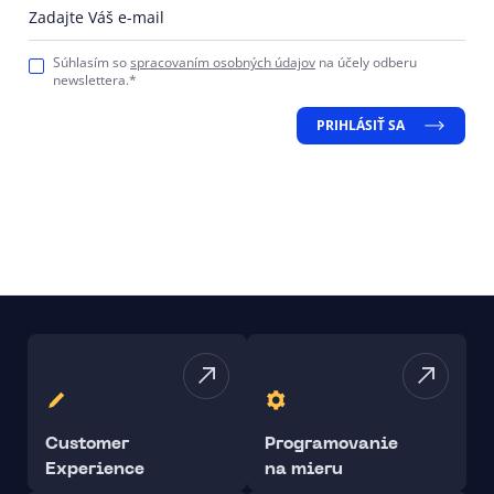
Zadajte Váš e-mail
Súhlasím so
spracovaním osobných údajov
na účely odberu
newslettera.*
PRIHLÁSIŤ SA
Customer
Programovanie
Experience
na mieru