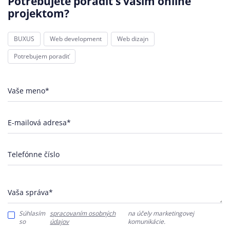
Potrebujete poradiť s vašim online
projektom?
BUXUS
Web development
Web dizajn
Potrebujem poradiť
Vaše meno*
E-mailová adresa*
Telefónne číslo
Vaša správa*
Súhlasím
spracovaním osobných
na účely marketingovej
so
údajov
komunikácie.