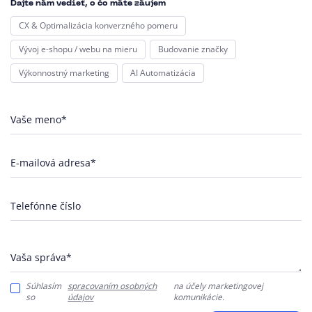
Dajte nám vedieť, o čo máte záujem
CX & Optimalizácia konverzného pomeru
Vývoj e-shopu / webu na mieru
Budovanie značky
Výkonnostný marketing
AI Automatizácia
Vaše meno*
E-mailová adresa*
Telefónne číslo
Vaša správa*
Súhlasím
spracovaním osobných
na účely marketingovej
so
údajov
komunikácie.