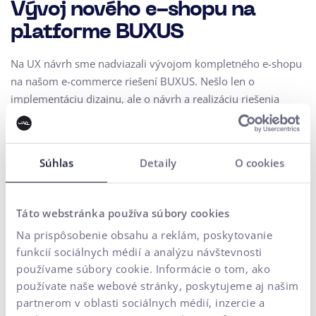
Vývoj nového e-shopu na
platforme BUXUS
Na UX návrh sme nadviazali vývojom kompletného e-shopu
na našom e-commerce riešení BUXUS. Nešlo len o
implementáciu dizajnu, ale o návrh a realizáciu riešenia
postaveného na reálnych biznisových potrebách klienta -
sezónny sortiment, veľký počet produktov a kombinácia
vlastnej produkcie a nákupu.
Súhlas
Detaily
O cookies
Prepojenie na Odoo ERP
Odoo = zdroj pravdy pre produkty, ceny, sklady a
Táto webstránka používa súbory cookies
zákazníkov. BUXUS zastrešuje prezentáciu, obsah, nákupný
Na prispôsobenie obsahu a reklám, poskytovanie
proces a celkovú zákaznícku skúsenosť.
funkcií sociálnych médií a analýzu návštevnosti
používame súbory cookie. Informácie o tom, ako
používate naše webové stránky, poskytujeme aj našim
B2B & B2C v jednom systéme
partnerom v oblasti sociálnych médií, inzercie a
Rôzne cenové hladiny, schvaľovanie B2B zákazníkov a