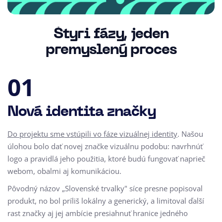
Štyri fázy, jeden
premyslený proces
01
Nová identita značky
Do projektu sme vstúpili vo fáze vizuálnej identity
. Našou
úlohou bolo dať novej značke vizuálnu podobu: navrhnúť
logo a pravidlá jeho použitia, ktoré budú fungovať naprieč
webom, obalmi aj komunikáciou.
Pôvodný názov „Slovenské trvalky" síce presne popisoval
produkt, no bol príliš lokálny a generický, a limitoval ďalší
rast značky aj jej ambície presiahnuť hranice jedného