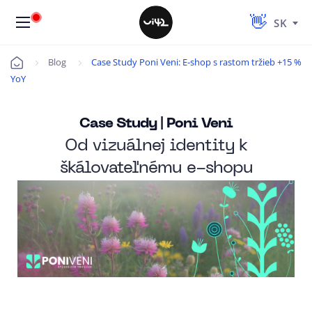
SK
Blog
Case Study Poni Veni: E-shop s rastom tržieb +15 %
Úvod
YoY
Case Study | Poni Veni
Od vizuálnej identity k
škálovateľnému e-shopu