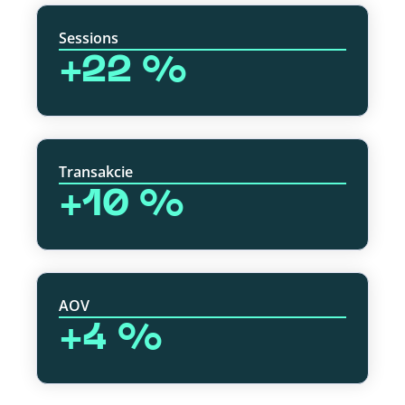
Sessions
+22 %
Transakcie
+10 %
AOV
+4 %