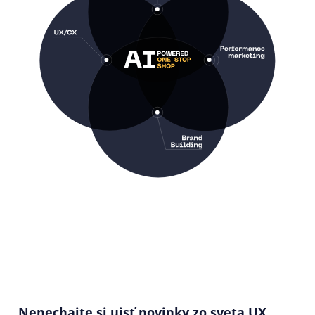
Nenechajte si ujsť novinky zo sveta UX,