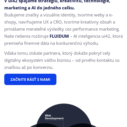
V ui42 spájame stratégiu, kreativitu, technológie,
marketing a AI do jedného celku.
Budujeme značky a vizuálne identity, tvoríme weby a e-
shopy, navrhujeme UX a CRO,
tvoríme kreatívny obsah a
prinášame merateľné výsledky cez performance marketing.
Naše riešenia rozširuje
FLUIDUM
– AI inteligencia ui42, ktorá
premieňa firemné dáta na konkurenčnú výhodu.
Vďaka tomu získate partnera, ktorý dokáže pokryť celý
digitálny ekosystém vášho biznisu – od prvého kontaktu so
značkou až po konverziu.
ZAČNITE RÁSŤ S NAMI