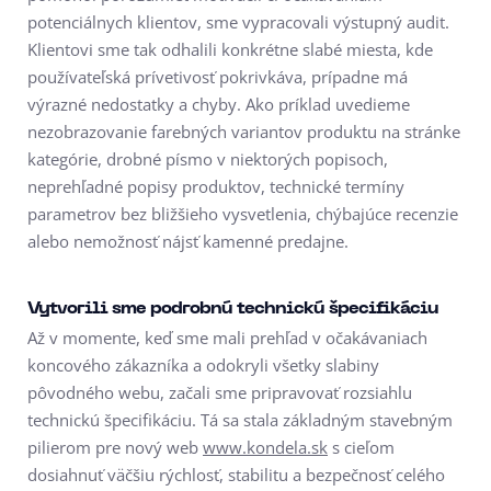
potenciálnych klientov, sme vypracovali výstupný audit.
Klientovi sme tak odhalili konkrétne slabé miesta, kde
používateľská prívetivosť pokrivkáva, prípadne má
výrazné nedostatky a chyby. Ako príklad uvedieme
nezobrazovanie farebných variantov produktu na stránke
kategórie, drobné písmo v niektorých popisoch,
neprehľadné popisy produktov, technické termíny
parametrov bez bližšieho vysvetlenia, chýbajúce recenzie
alebo nemožnosť nájsť kamenné predajne.
Vytvorili sme podrobnú technickú špecifikáciu
Až v momente, keď sme mali prehľad v očakávaniach
koncového zákazníka a odokryli všetky slabiny
pôvodného webu, začali sme pripravovať rozsiahlu
technickú špecifikáciu. Tá sa stala základným stavebným
pilierom pre nový web
www.kondela.sk
s cieľom
dosiahnuť väčšiu rýchlosť, stabilitu a bezpečnosť celého