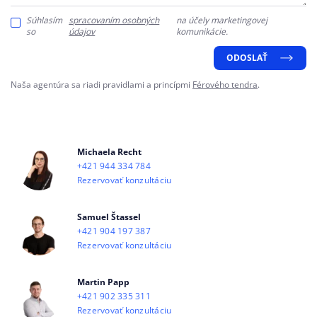
Súhlasím
spracovaním osobných
na účely marketingovej
so
údajov
komunikácie.
ODOSLAŤ
Naša agentúra sa riadi pravidlami a princípmi
Férového tendra
.
Michaela Recht
+421 944 334 784
Rezervovať konzultáciu
Samuel Štassel
+421 904 197 387
Rezervovať konzultáciu
Martin Papp
+421 902 335 311
Rezervovať konzultáciu