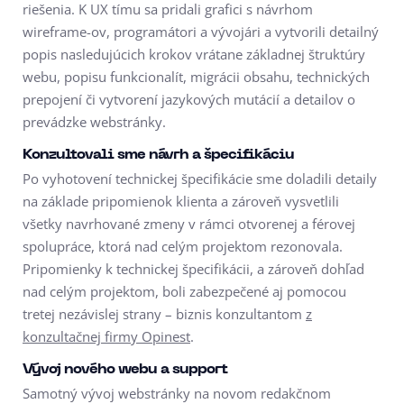
riešenia. K UX tímu sa pridali grafici s návrhom
wireframe-ov, programátori a vývojári a vytvorili detailný
popis nasledujúcich krokov vrátane základnej štruktúry
webu, popisu funkcionalít, migrácii obsahu, technických
prepojení či vytvorení jazykových mutácií a detailov o
prevádzke webstránky.
Konzultovali sme návrh a špecifikáciu
Po vyhotovení technickej špecifikácie sme doladili detaily
na základe pripomienok klienta a zároveň vysvetlili
všetky navrhované zmeny v rámci otvorenej a férovej
spolupráce, ktorá nad celým projektom rezonovala.
Pripomienky k technickej špecifikácii, a zároveň dohľad
nad celým projektom, boli zabezpečené aj pomocou
tretej nezávislej strany – biznis konzultantom
z
konzultačnej firmy Opinest
.
Vývoj nového webu a support
Samotný vývoj webstránky na novom redakčnom