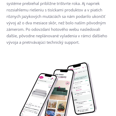
systéme prebiehal približne trištvrte roka. Aj napriek
rozsiahlemu riešeniu s tisíckami produktov a v piatich
rôznych jazykových mutáciách sa nám podarilo ukončiť
vývoj až o dva mesiace skôr, než bolo naším pôvodným
zámerom. Po odovzdaní hotového webu nasledovali
ďalšie, pôvodne neplánované vyladenia v rámci ďalšieho
vývoja a pretrvávajúci technický support.