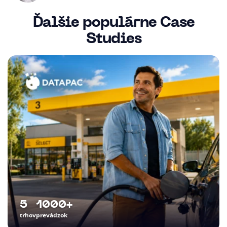
Ďalšie populárne Case
Studies
5
1000+
trhov
prevádzok