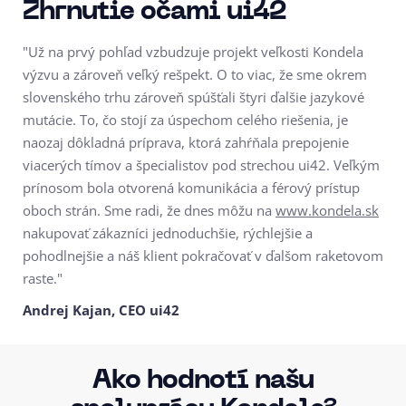
Zhrnutie očami ui42
"Už na prvý pohľad vzbudzuje projekt veľkosti Kondela
výzvu a zároveň veľký rešpekt. O to viac, že sme okrem
slovenského trhu zároveň spúšťali štyri ďalšie jazykové
mutácie. To, čo stojí za úspechom celého riešenia, je
naozaj dôkladná príprava, ktorá zahŕňala prepojenie
viacerých tímov a špecialistov pod strechou ui42. Veľkým
prínosom bola otvorená komunikácia a férový prístup
oboch strán. Sme radi, že dnes môžu na
www.kondela.sk
nakupovať zákazníci jednoduchšie, rýchlejšie a
pohodlnejšie a náš klient pokračovať v ďalšom raketovom
raste."
Andrej Kajan, CEO ui42
Ako hodnotí našu