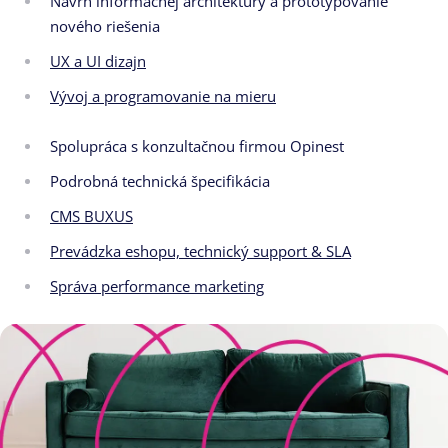
Návrh informačnej architektúry a prototypovanie
nového riešenia
UX a UI dizajn
Vývoj a programovanie na mieru
Spolupráca s konzultačnou firmou Opinest
Podrobná technická špecifikácia
CMS BUXUS
Prevádzka eshopu, technický support & SLA
Správa performance marketing