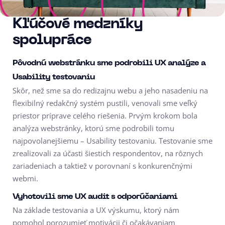
Kľúčové medzníky
spolupráce
Pôvodnú webstránku sme podrobili UX analýze a
Usability testovaniu
Skôr, než sme sa do redizajnu webu a jeho nasadeniu na
flexibilný redakčný systém pustili, venovali sme veľký
priestor príprave celého riešenia. Prvým krokom bola
analýza webstránky, ktorú sme podrobili tomu
najpovolanejšiemu – Usability testovaniu. Testovanie sme
zrealizovali za účasti šiestich respondentov, na rôznych
zariadeniach a taktiež v porovnaní s konkurenčnými
webmi.
Vyhotovili sme UX audit s odporúčaniami
Na základe testovania a UX výskumu, ktorý nám
pomohol porozumieť motivácii či očakávaniam