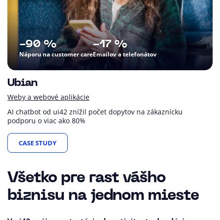
-90 %
-17 %
Náporu na customer care
Emailov a telefonátov
Ubian
Weby a webové aplikácie
AI chatbot od ui42 znížil počet dopytov na zákaznícku
podporu o viac ako 80%
CASE STUDY
Všetko pre rast vášho
biznisu na jednom mieste