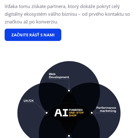
Vďaka tomu získate partnera, ktorý dokáže pokryť celý
digitálny ekosystém vášho biznisu – od prvého kontaktu so
značkou až po konverziu.
ZAČNITE RÁSŤ S NAMI