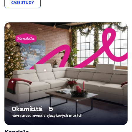
CASE STUDY
Okamžitá
5
návratnosť investície
Jazykových mutácií