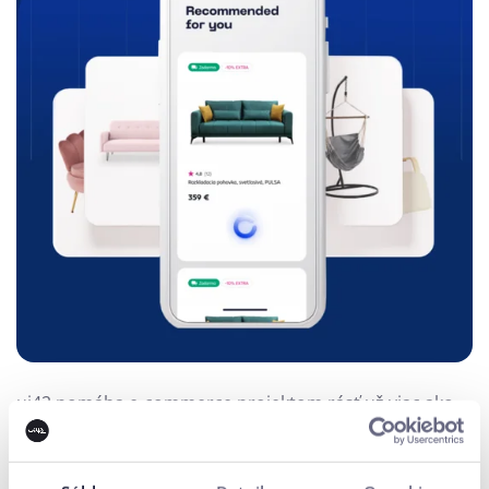
ui42 pomáha e-commerce projektom rásť už viac ako
28 rokov. Aktuálne máme pod palcom viac ako 210
webových riešení, podpísali sme sa pod viac ako 400
webstránok