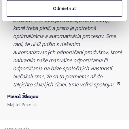
Recommender Pexo?
Odmietnuť
S rastom e-shopu prichádzajú nové úlohy,
ktoré treba plniť, a preto je potrebná
optimalizácia a automatizácia procesov. Sme
radi, že ui42 prišlo s riešením
automatizovaných odporúčaní produktov, ktoré
nahradilo naše manuálne odporúčania či
odporúčania na báze spoločných vlastností.
Nečakali sme, že sa to premietne až do
takýchto skvelých čísiel. Sme veľmi spokojní.
Pavol Škojec
Majiteľ Pexo.sk
Kontaktujte nás