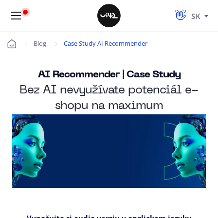
SK
Blog
Case Study AI Recommender
Úvod
AI Recommender | Case Study
Bez AI nevyužívate potenciál e-
shopu na maximum
Vypočujte si audio verziu v anglickom jazyku