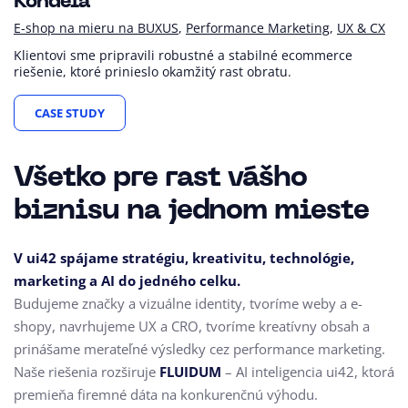
Kondela
E-shop na mieru na BUXUS
Performance Marketing
UX & CX
Klientovi sme pripravili robustné a stabilné ecommerce
riešenie, ktoré prinieslo okamžitý rast obratu.
CASE STUDY
Všetko pre rast vášho
biznisu na jednom mieste
V ui42 spájame stratégiu, kreativitu, technológie,
marketing a AI do jedného celku.
Budujeme značky a vizuálne identity, tvoríme weby a e-
shopy, navrhujeme UX a CRO,
tvoríme kreatívny obsah a
prinášame merateľné výsledky cez performance marketing.
Naše riešenia rozširuje
FLUIDUM
– AI inteligencia ui42, ktorá
premieňa firemné dáta na konkurenčnú výhodu.