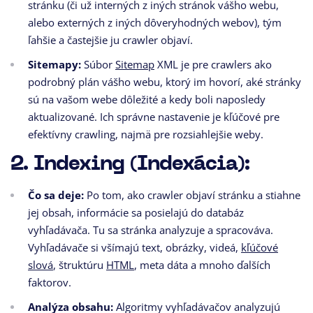
stránku (či už interných z iných stránok vášho webu,
alebo externých z iných dôveryhodných webov), tým
ľahšie a častejšie ju crawler objaví.
Sitemapy:
Súbor
Sitemap
XML je pre crawlers ako
podrobný plán vášho webu, ktorý im hovorí, aké stránky
sú na vašom webe dôležité a kedy boli naposledy
aktualizované. Ich správne nastavenie je kľúčové pre
efektívny crawling, najmä pre rozsiahlejšie weby.
2. Indexing (Indexácia):
Čo sa deje:
Po tom, ako crawler objaví stránku a stiahne
jej obsah, informácie sa posielajú do databáz
vyhľadávača. Tu sa stránka analyzuje a spracováva.
Vyhľadávače si všímajú text, obrázky, videá,
kľúčové
slová
, štruktúru
HTML
, meta dáta a mnoho ďalších
faktorov.
Analýza obsahu:
Algoritmy vyhľadávačov analyzujú