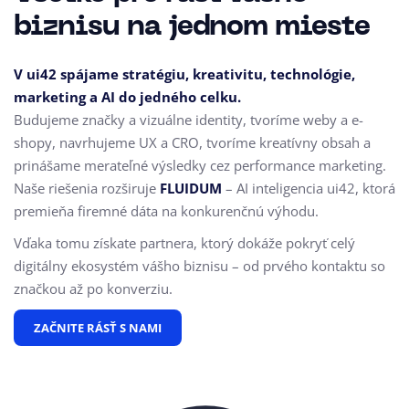
biznisu na jednom mieste
V ui42 spájame stratégiu, kreativitu, technológie,
marketing a AI do jedného celku.
Budujeme značky a vizuálne identity, tvoríme weby a e-
shopy, navrhujeme UX a CRO,
tvoríme kreatívny obsah a
prinášame merateľné výsledky cez performance marketing.
Naše riešenia rozširuje
FLUIDUM
– AI inteligencia ui42, ktorá
premieňa firemné dáta na konkurenčnú výhodu.
Vďaka tomu získate partnera, ktorý dokáže pokryť celý
digitálny ekosystém vášho biznisu – od prvého kontaktu so
značkou až po konverziu.
ZAČNITE RÁSŤ S NAMI