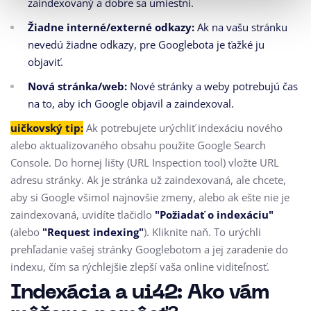
zaindexovaný a dobre sa umiestni.
Žiadne interné/externé odkazy:
Ak na vašu stránku
nevedú žiadne odkazy, pre Googlebota je ťažké ju
objaviť.
Nová stránka/web:
Nové stránky a weby potrebujú čas
na to, aby ich Google objavil a zaindexoval.
uičkovský tip:
Ak potrebujete urýchliť indexáciu nového
alebo aktualizovaného obsahu použite Google Search
Console. Do hornej lišty (URL Inspection tool) vložte URL
adresu stránky. Ak je stránka už zaindexovaná, ale chcete,
aby si Google všimol najnovšie zmeny, alebo ak ešte nie je
zaindexovaná, uvidíte tlačidlo
"Požiadať o indexáciu"
(alebo
"Request indexing"
). Kliknite naň. To urýchli
prehľadanie vašej stránky Googlebotom a jej zaradenie do
indexu, čím sa rýchlejšie zlepší vaša online viditeľnosť.
Indexácia a ui42: Ako vám