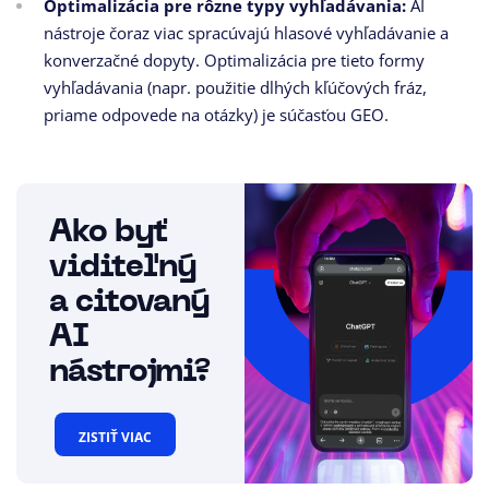
Optimalizácia pre rôzne typy vyhľadávania:
AI
nástroje čoraz viac spracúvajú hlasové vyhľadávanie a
konverzačné dopyty. Optimalizácia pre tieto formy
vyhľadávania (napr. použitie dlhých kľúčových fráz,
priame odpovede na otázky) je súčasťou GEO.
Ako byť
viditeľný
a citovaný
AI
nástrojmi?
ZISTIŤ VIAC