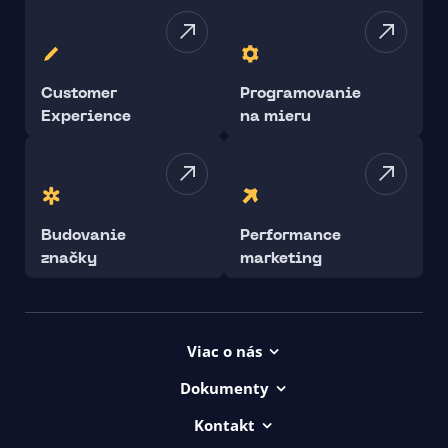
Customer
Programovanie
Experience
na mieru
Budovanie
Performance
značky
marketing
Viac o nás
Projekty
Dokumenty
Kariéra
Všeob. lic. podmienky
Kontakt
uičkovská abeceda
Vyhlásenie o prístupnosti ui42