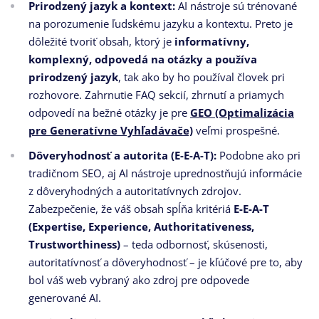
Prirodzený jazyk a kontext:
AI nástroje sú trénované
na porozumenie ľudskému jazyku a kontextu. Preto je
dôležité tvoriť obsah, ktorý je
informatívny,
komplexný, odpovedá na otázky a používa
prirodzený jazyk
, tak ako by ho používal človek pri
rozhovore. Zahrnutie FAQ sekcií, zhrnutí a priamych
odpovedí na bežné otázky je pre
GEO (Optimalizácia
pre Generatívne Vyhľadávače)
veľmi prospešné.
Dôveryhodnosť a autorita (E-E-A-T):
Podobne ako pri
tradičnom SEO, aj AI nástroje uprednostňujú informácie
z dôveryhodných a autoritatívnych zdrojov.
Zabezpečenie, že váš obsah spĺňa kritériá
E-E-A-T
(Expertise, Experience, Authoritativeness,
Trustworthiness)
– teda odbornosť, skúsenosti,
autoritatívnosť a dôveryhodnosť – je kľúčové pre to, aby
bol váš web vybraný ako zdroj pre odpovede
generované AI.