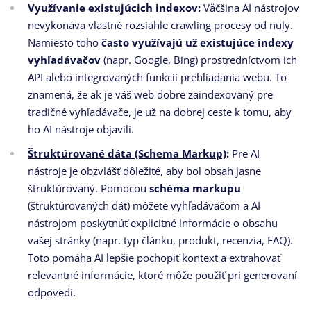
Využívanie existujúcich indexov:
Väčšina AI nástrojov
nevykonáva vlastné rozsiahle crawling procesy od nuly.
Namiesto toho
často využívajú už existujúce indexy
vyhľadávačov
(napr. Google, Bing) prostredníctvom ich
API alebo integrovaných funkcií prehliadania webu. To
znamená, že ak je váš web dobre zaindexovaný pre
tradičné vyhľadávače, je už na dobrej ceste k tomu, aby
ho AI nástroje objavili.
Štruktúrované dáta (Schema Markup)
:
Pre AI
nástroje je obzvlášť dôležité, aby bol obsah jasne
štruktúrovaný. Pomocou
schéma markupu
(štruktúrovaných dát) môžete vyhľadávačom a AI
nástrojom poskytnúť explicitné informácie o obsahu
vašej stránky (napr. typ článku, produkt, recenzia, FAQ).
Toto pomáha AI lepšie pochopiť kontext a extrahovať
relevantné informácie, ktoré môže použiť pri generovaní
odpovedí.