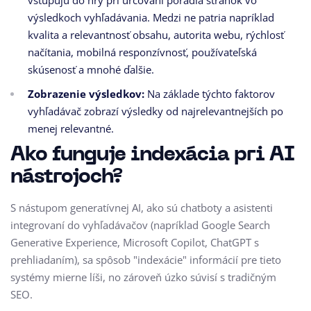
vstupujú do hry pri určovaní poradia stránok vo
výsledkoch vyhľadávania. Medzi ne patria napríklad
kvalita a relevantnosť obsahu, autorita webu, rýchlosť
načítania, mobilná responzívnosť, používateľská
skúsenosť a mnohé ďalšie.
Zobrazenie výsledkov:
Na základe týchto faktorov
vyhľadávač zobrazí výsledky od najrelevantnejších po
menej relevantné.
Ako funguje indexácia pri AI
nástrojoch?
S nástupom generatívnej AI, ako sú chatboty a asistenti
integrovaní do vyhľadávačov (napríklad Google Search
Generative Experience, Microsoft Copilot, ChatGPT s
prehliadaním), sa spôsob "indexácie" informácií pre tieto
systémy mierne líši, no zároveň úzko súvisí s tradičným
SEO.