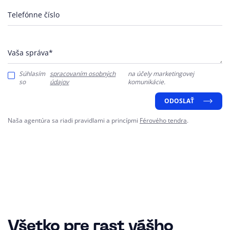
Telefónne číslo
Vaša správa*
Súhlasím
spracovaním osobných
na účely marketingovej
so
údajov
komunikácie.
ODOSLAŤ
Naša agentúra sa riadi pravidlami a princípmi
Férového tendra
.
Všetko pre rast vášho