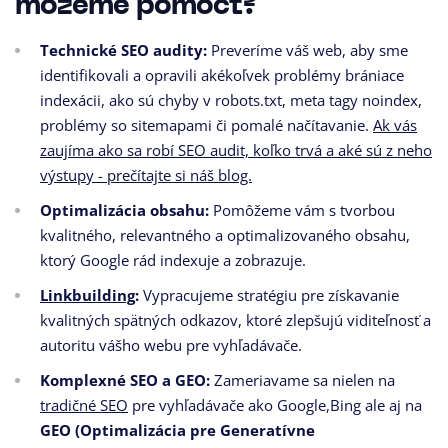
môžeme pomôcť?
Technické SEO audity:
Preveríme váš web, aby sme
identifikovali a opravili akékoľvek problémy brániace
indexácii, ako sú chyby v robots.txt, meta tagy noindex,
problémy so sitemapami či pomalé načítavanie.
Ak vás
zaujíma ako sa robí SEO audit, koľko trvá a aké sú z neho
výstupy - prečítajte si náš blog.
Optimalizácia obsahu:
Pomôžeme vám s tvorbou
kvalitného, relevantného a optimalizovaného obsahu,
ktorý Google rád indexuje a zobrazuje.
Linkbuilding
:
Vypracujeme stratégiu pre získavanie
kvalitných spätných odkazov, ktoré zlepšujú viditeľnosť a
autoritu vášho webu pre vyhľadávače.
Komplexné SEO a GEO:
Zameriavame sa nielen na
tradičné SEO
pre vyhľadávače ako Google,Bing ale aj na
GEO (Optimalizácia pre Generatívne