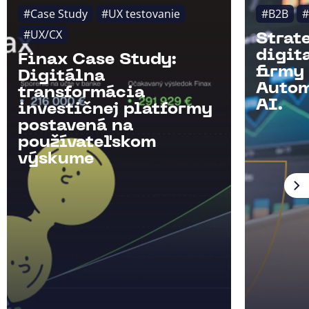
#Case Study
#UX testovanie
#B2B
#
#UX/CX
Strat
digit
Finax Case Study:
firmy
Digitálna
Autom
transformácia
AI.
investičnej platformy
postavená na
používateľskom
výskume