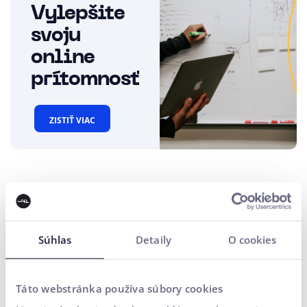
Vylepšite
svoju
online
prítomnosť
ZISTIŤ VIAC
Prečo sa vaša stránka nemusí
indexovať?
Súhlas
Detaily
O cookies
Existuje niekoľko dôvodov, prečo sa vaša webová stránka
nemusí správne indexovať:
Súbor robots.txt:
Tento súbor hovorí crawlerom, ktoré
Táto webstránka používa súbory cookies
časti vášho webu môžu a ktoré nemôžu prehľadávať. Ak