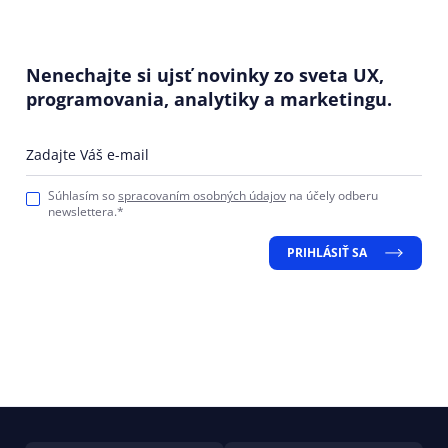
Nenechajte si ujsť novinky zo sveta UX,
programovania, analytiky a marketingu.
Zadajte Váš e-mail
Súhlasím so
spracovaním osobných údajov
na účely odberu
newslettera.*
PRIHLÁSIŤ SA