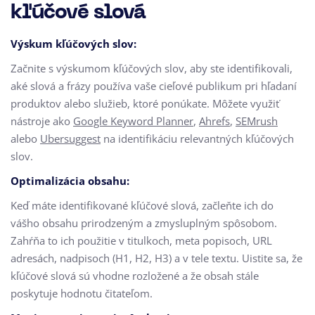
kľúčové slová
Výskum kľúčových slov:
Začnite s výskumom kľúčových slov, aby ste identifikovali,
aké slová a frázy používa vaše cieľové publikum pri hľadaní
produktov alebo služieb, ktoré ponúkate. Môžete využiť
nástroje ako
Google Keyword Planner
,
Ahrefs
,
SEMrush
alebo
Ubersuggest
na identifikáciu relevantných kľúčových
slov.
Optimalizácia obsahu:
Keď máte identifikované kľúčové slová, začleňte ich do
vášho obsahu prirodzeným a zmysluplným spôsobom.
Zahŕňa to ich použitie v titulkoch, meta popisoch, URL
adresách, nadpisoch (H1, H2, H3) a v tele textu. Uistite sa, že
kľúčové slová sú vhodne rozložené a že obsah stále
poskytuje hodnotu čitateľom.