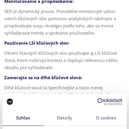
Monitorovanie a prispôsobenie:
SEO je dynamický proces. Pravidelne monitorujte výkon
vašich kľúčových slov pomocou analytických nástrojov a
prispôsobujte svoju stratégiu podľa toho, ako sa menia
vyhľadávacie trendy a správanie používateľov.
Používanie LSI kľúčových slov:
Okrem hlavných kľúčových slov používajte aj LSI kľúčové
slová, ktoré rozširujú kontext a zlepšujú relevanciu vášho
obsahu pre vyhľadávače.
Zamerajte sa na dlhé kľúčové slová:
Dlhé kľúčové slová sú špecifickejšie a často menej
konkurenčné, čo znamená, že môžete dosiahnuť lepšie
výsledky pri menšej námahe. Sú ideálne na prilákanie
návštevníkov, ktorí sú bližšie k rozhodnutiu o nákupe.
Súhlas
Detaily
O cookies
Kľúčové slová sú základným prvkom
digitálneho marketingu
a
SEO
. Správny výber a použitie kľúčových slov môže