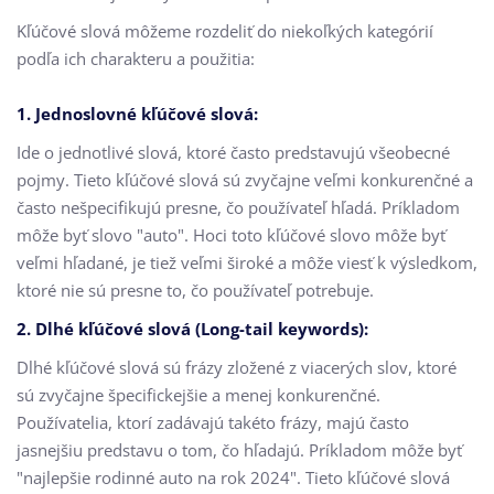
Kľúčové slová môžeme rozdeliť do niekoľkých kategórií
podľa ich charakteru a použitia:
1. Jednoslovné kľúčové slová:
Ide o jednotlivé slová, ktoré často predstavujú všeobecné
pojmy. Tieto kľúčové slová sú zvyčajne veľmi konkurenčné a
často nešpecifikujú presne, čo používateľ hľadá. Príkladom
môže byť slovo "auto". Hoci toto kľúčové slovo môže byť
veľmi hľadané, je tiež veľmi široké a môže viesť k výsledkom,
ktoré nie sú presne to, čo používateľ potrebuje.
2. Dlhé kľúčové slová (Long-tail keywords):
Dlhé kľúčové slová sú frázy zložené z viacerých slov, ktoré
sú zvyčajne špecifickejšie a menej konkurenčné.
Používatelia, ktorí zadávajú takéto frázy, majú často
jasnejšiu predstavu o tom, čo hľadajú. Príkladom môže byť
"najlepšie rodinné auto na rok 2024". Tieto kľúčové slová