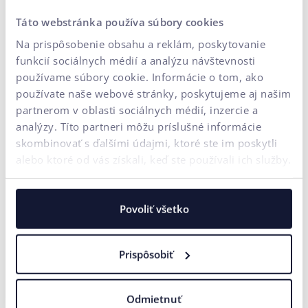
významne zvýšiť viditeľnosť vášho webu, prilákať cieľových
Táto webstránka používa súbory cookies
návštevníkov a zvýšiť konverzie. Úspešná stratégia
Na prispôsobenie obsahu a reklám, poskytovanie
kľúčových slov vyžaduje kontinuálny výskum, optimalizáciu
funkcií sociálnych médií a analýzu návštevnosti
a prispôsobenie obsahu, aby ste udržali krok so zmenami vo
používame súbory cookie. Informácie o tom, ako
vyhľadávacích algoritmoch a správaní používateľov. Keď
používate naše webové stránky, poskytujeme aj našim
kľúčové slová využijete efektívne, môžu sa stať silným
partnerom v oblasti sociálnych médií, inzercie a
nástrojom na dosiahnutie vašich obchodných cieľov v online
analýzy. Títo partneri môžu príslušné informácie
priestore.
skombinovať s ďalšími údajmi, ktoré ste im poskytli
alebo ktoré od vás získali, keď ste používali ich služby.
Magnific AI
Prístupnosť
RTB Reklama v reálnom čase
Povoliť všetko
Prispôsobiť
SPÄŤ NA ABECEDU
Odmietnuť