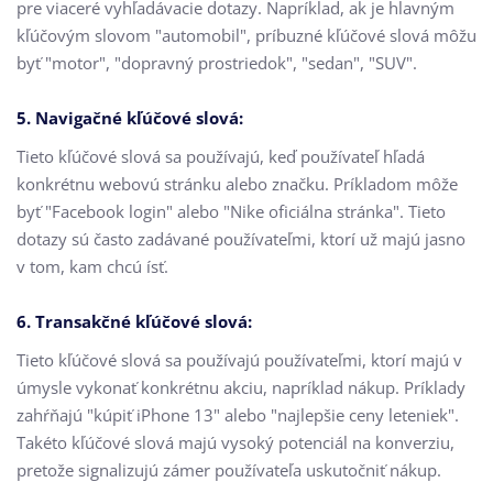
pre viaceré vyhľadávacie dotazy. Napríklad, ak je hlavným
kľúčovým slovom "automobil", príbuzné kľúčové slová môžu
byť "motor", "dopravný prostriedok", "sedan", "SUV".
5. Navigačné kľúčové slová:
Tieto kľúčové slová sa používajú, keď používateľ hľadá
konkrétnu webovú stránku alebo značku. Príkladom môže
byť "Facebook login" alebo "Nike oficiálna stránka". Tieto
dotazy sú často zadávané používateľmi, ktorí už majú jasno
v tom, kam chcú ísť.
6. Transakčné kľúčové slová:
Tieto kľúčové slová sa používajú používateľmi, ktorí majú v
úmysle vykonať konkrétnu akciu, napríklad nákup. Príklady
zahŕňajú "kúpiť iPhone 13" alebo "najlepšie ceny leteniek".
Takéto kľúčové slová majú vysoký potenciál na konverziu,
pretože signalizujú zámer používateľa uskutočniť nákup.