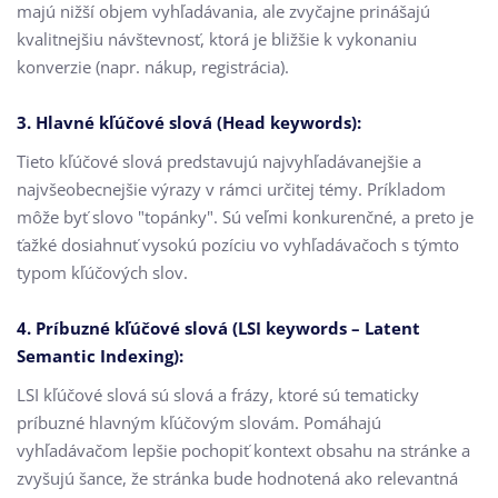
majú nižší objem vyhľadávania, ale zvyčajne prinášajú
kvalitnejšiu návštevnosť, ktorá je bližšie k vykonaniu
konverzie (napr. nákup, registrácia).
3. Hlavné kľúčové slová (Head keywords):
Tieto kľúčové slová predstavujú najvyhľadávanejšie a
najvšeobecnejšie výrazy v rámci určitej témy. Príkladom
môže byť slovo "topánky". Sú veľmi konkurenčné, a preto je
ťažké dosiahnuť vysokú pozíciu vo vyhľadávačoch s týmto
typom kľúčových slov.
4. Príbuzné kľúčové slová (LSI keywords – Latent
Semantic Indexing):
LSI kľúčové slová sú slová a frázy, ktoré sú tematicky
príbuzné hlavným kľúčovým slovám. Pomáhajú
vyhľadávačom lepšie pochopiť kontext obsahu na stránke a
zvyšujú šance, že stránka bude hodnotená ako relevantná