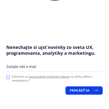
Nenechajte si ujsť novinky zo sveta UX,
programovania, analytiky a marketingu.
Zadajte Váš e-mail
Súhlasím so
spracovaním osobných údajov
na účely odberu
newslettera.*
PRIHLÁSIŤ SA