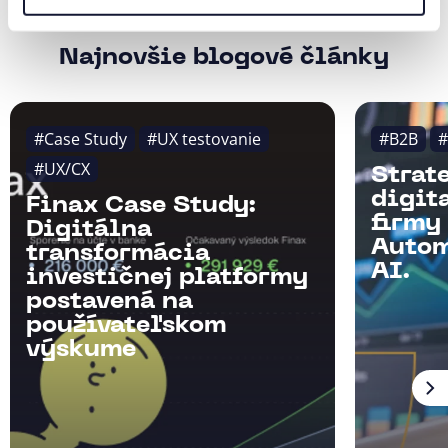
Najnovšie blogové články
#Case Study
#UX testovanie
#B2B
#
#UX/CX
Strat
digit
Finax Case Study:
firmy
Digitálna
Autom
transformácia
AI.
investičnej platformy
postavená na
používateľskom
výskume