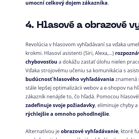
umocní celkový dojem zákazníka
.
4. Hlasové a obrazové v
Revolúcia v hlasovom vyhľadávaní sa vďaka umele
krokmi. Hlasoví asistenti (Siri, Alexa,...)
rozpozná
chybovosťou
a dokážu zastať úlohu nielen praco
Vďaka strojovému učeniu sa komunikácia s asis
budúcnosť hlasového vyhľadávania
znamená
stále lepšej optimalizácii webov a e-shopov na hľ
zákazník nenájde to, čo hľadá. Pomocou hlasové
zadefinuje svoje požiadavky
, eliminuje chyby a
rýchlejšie a omnoho pohodlnejšie
.
Alternatívou je
obrazové vyhľadávanie
, ktoré 