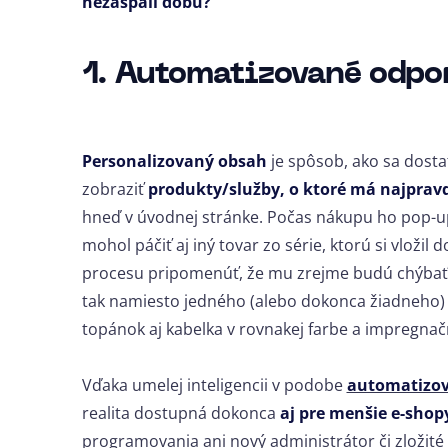
nezaspali dobu?
1. Automatizované odpo
Personalizovaný obsah
je spôsob, ako sa dosta
zobraziť
produkty/služby, o ktoré má najpra
hneď v úvodnej stránke. Počas nákupu ho pop-u
mohol páčiť aj iný tovar zo série, ktorú si vložil
procesu pripomenúť, že mu zrejme budú chýbať 
tak namiesto jedného (alebo dokonca žiadneho) 
topánok aj kabelka v rovnakej farbe a impregnačný
Vďaka umelej inteligencii v podobe
automatizov
realita dostupná dokonca
aj pre menšie e-shop
programovania ani nový administrátor či zložité 