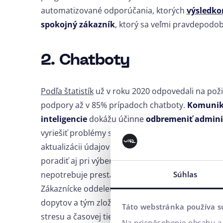
automatizované odporúčania, ktorých
výsledko
spokojný zákazník
, ktorý sa veľmi pravdepodob
2. Chatboty
Podľa štatistík
už v roku 2020 odpovedali na poži
podpory až v 85% prípadoch chatboty.
Komunika
inteligencie
dokážu účinne
odbremeniť adminis
vyriešiť problémy s reklamáciou alebo vrátením 
aktualizácii údajov alebo riešení iných požiadavie
poradiť aj pri výbere vhodného produktu.
Šikov
nepotrebuje prestávku, ovláda niekoľko jazykov 
Súhlas
Zákaznícke oddelenie dokáže odbremeniť od jed
dopytov a tým zložitejším sa môžu venovať zam
Táto webstránka používa s
stresu a časovej tiesne.
Na prispôsobenie obsahu a 