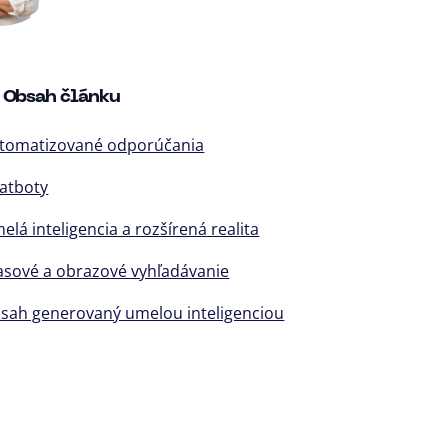
Obsah článku
utomatizované odporúčania
hatboty
elá inteligencia a rozšírená realita
lasové a obrazové vyhľadávanie
bsah generovaný umelou inteligenciou