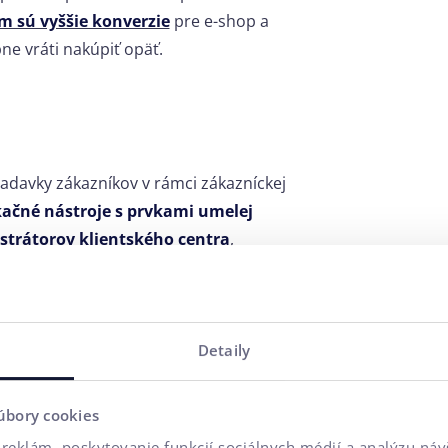
m sú vyššie konverzie
pre e-shop a
ne vráti nakúpiť opäť.
adavky zákazníkov v rámci zákazníckej
čné nástroje s prvkami umelej
trátorov klientského centra
,
tovaru, sprevádzať zákazníka pri
k na oddelení služieb. A taktiež
ný
chatbot
je k dispozícii 24/7
,
a
obslúži viac zákazníkov naraz
.
Detaily
noduchších alebo opakujúcich sa
estnanci podpory bez zbytočného
úbory cookies
reklám, poskytovanie funkcií sociálnych médií a analýzu ná