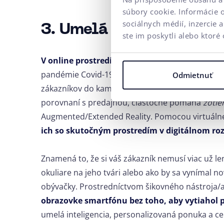
súbory cookie. Informácie 
sociálnych médií, inzercie 
3. Umelá inteligencia a 
ste im poskytli alebo ktoré 
V online prostredí
je
zákazník ochudobnený o
pandémie Covid-19 zažil e-commerce veľký boom,
Odmietnuť
zákazníkov do kamenných predajní markantný. 
porovnaní s predajňou, čiastočne pomáha
zotie
Augmented/Extended Reality. Pomocou virtuálnej
ich so skutočným prostredím v digitálnom ro
Znamená to, že si váš zákazník nemusí viac už le
okuliare na jeho tvári alebo ako by sa vynímal no
obývačky. Prostredníctvom šikovného nástroja/a
obrazovke smartfónu bez toho, aby vytiahol 
umelá inteligencia, personalizovaná ponuka a c