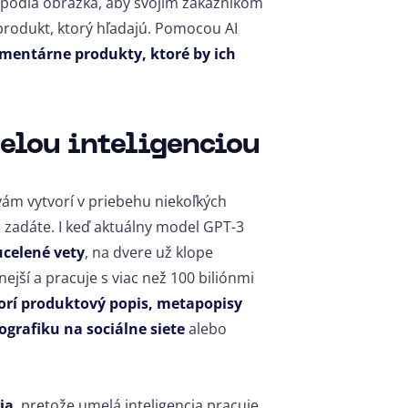
 podľa obrázka, aby svojim zákazníkom
produkt, ktorý hľadajú. Pomocou AI
mentárne produkty, ktoré by ich
elou inteligenciou
ám vytvorí v priebehu niekoľkých
zadáte. I keď aktuálny model GPT-3
ucelené vety
, na dvere už klope
ejší a pracuje s viac než 100 biliónmi
orí produktový popis, metapopisy
ografiku na sociálne siete
alebo
ia
, pretože umelá inteligencia pracuje