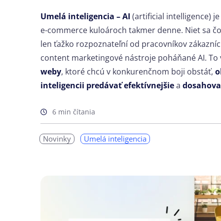
Umelá inteligencia – AI
(artificial intelligence)
e-commerce kuloároch takmer denne. Niet sa čo
len ťažko rozpoznateľní od pracovníkov zákazníc
content marketingové nástroje poháňané AI. To v
weby
, ktoré chcú v konkurenčnom boji obstáť,
o
inteligencii predávať efektívnejšie
a
dosahovať
6 min čítania
Novinky
Umelá inteligencia