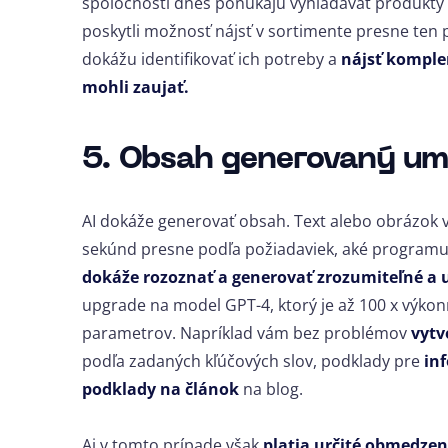
spoločnosti dnes ponúkajú vyhľadávať produkty
poskytli možnosť nájsť v sortimente presne ten 
dokážu identifikovať ich potreby a
nájsť komple
mohli zaujať.
5. Obsah generovaný um
AI dokáže generovať obsah. Text alebo obrázok v
sekúnd presne podľa požiadaviek, aké programu 
dokáže rozoznať a generovať zrozumiteľné a 
upgrade na model GPT-4, ktorý je až 100 x výkonn
parametrov. Napríklad vám bez problémov
vytv
podľa zadaných kľúčových slov, podklady pre
inf
podklady na článok
na blog.
Aj v tomto prípade však
platia určité obmedzen