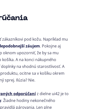
rúčania
ť zákazníkovi pod kožu. Napríklad mu
vdepodobnejší záujem
. Pokojne aj
p oknom upozorniť, že by sa mu
 do košíka. A na konci nákupného
doplnky na vhodnú starostlivosť. A
produktu, ocitne sa v košíku okrem
 sprej. Ilúzia? Nie.
aných odporúčaní
z dielne ui42 je to
y
. Žiadne hodiny nekonečného
pravidlá párovania. Len plne