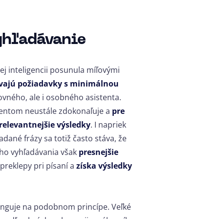
yhľadávanie
j inteligencii posunula míľovými
vajú požiadavky s minimálnou
vného, ale i osobného asistenta.
tentom neustále zdokonaľuje a
pre
relevantnejšie výsledky
. I napriek
adané frázy sa totiž často stáva, že
ho vyhľadávania však
presnejšie
 preklepy pri písaní a
získa výsledky
funguje na podobnom princípe. Veľké