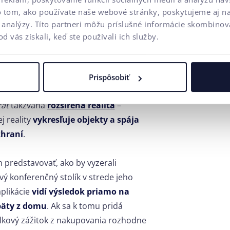
o tom, ako používate naše webové stránky, poskytujeme aj n
a analýzy. Títo partneri môžu príslušné informácie skombinova
rozšírená realita
od vás získali, keď ste používali ich služby.
 reálny kontakt
s produktom. Počas
 no i napriek tomu bol návrat
Prispôsobiť
Nevýhodu, ktorú má e-shop v
rať
takzvaná
rozšírená realita
–
 reality
vykresľuje objekty a spája
zhraní
.
n predstavovať, ako by vyzerali
vý konferenčný stolík v strede jeho
plikácie
vidí výsledok priamo na
päty z domu
. Ak sa k tomu pridá
elkový zážitok z nakupovania rozhodne