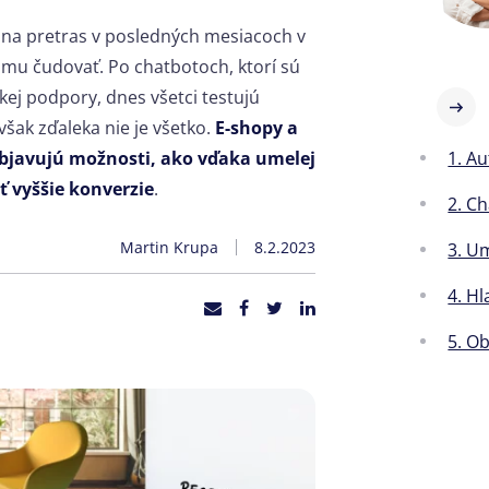
 je na pretras v posledných mesiacoch v
mu čudovať. Po chatbotoch, ktorí sú
kej podpory, dnes všetci testujú
šak zďaleka nie je všetko.
E-shopy a
1. A
bjavujú možnosti, ako vďaka umelej
 vyššie konverzie
.
2. C
Martin Krupa
8.2.2023
3. Um
4. H
5. O