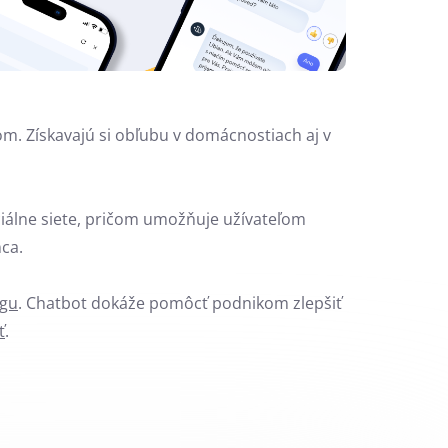
om. Získavajú si obľubu v domácnostiach aj v
ciálne siete, pričom umožňuje užívateľom
ca.
ngu
. Chatbot dokáže pomôcť podnikom zlepšiť
ť
.