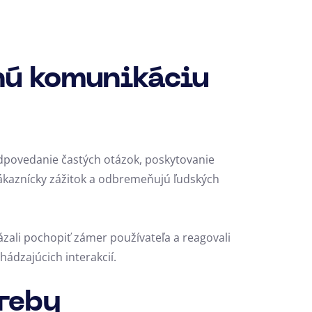
nú komunikáciu
zodpovedanie častých otázok, poskytovanie
zákaznícky zážitok a odbremeňujú ľudských
ázali pochopiť zámer používateľa a reagovali
ádzajúcich interakcií.
treby