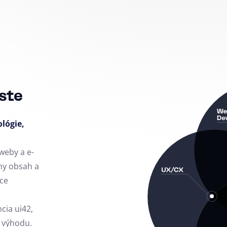
ste
ológie,
weby a e-
ny obsah a
ce
ncia ui42,
 výhodu.