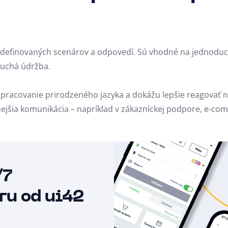
definovaných scenárov a odpovedí. Sú vhodné na jednoduch
duchá údržba.
pracovanie prirodzeného jazyka a dokážu lepšie reagovať n
anejšia komunikácia – napríklad v zákazníckej podpore, e-co
/7
ru od ui42