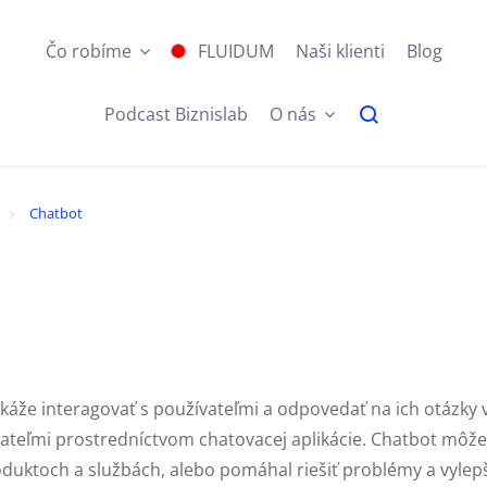
Čo robíme
FLUIDUM
Naši klienti
Blog
Podcast Biznislab
O nás
Chatbot
áže interagovať s používateľmi a odpovedať na ich otázky v
žívateľmi prostredníctvom chatovacej aplikácie. Chatbot mô
oduktoch a službách, alebo pomáhal riešiť problémy a vylepš