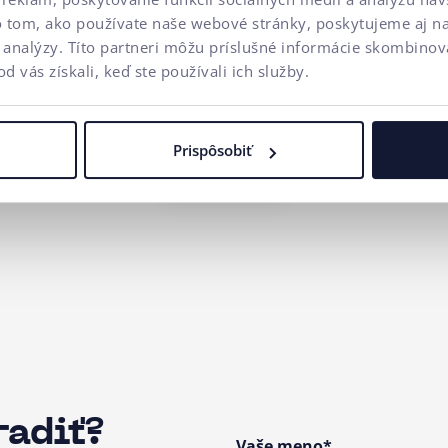
o tom, ako používate naše webové stránky, poskytujeme aj n
a analýzy. Títo partneri môžu príslušné informácie skombinova
od vás získali, keď ste používali ich služby.
Prispôsobiť
radiť?
Vaše meno*