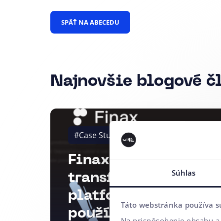
SPÄŤ NA ABECEDU
Najnovšie blogové č
#Case Study
#UX testovanie
#U
Finax Case Study: D
Súhlas
transformácia inves
platformy postavená
Táto webstránka používa s
používateľskom výs
Na prispôsobenie obsahu a 