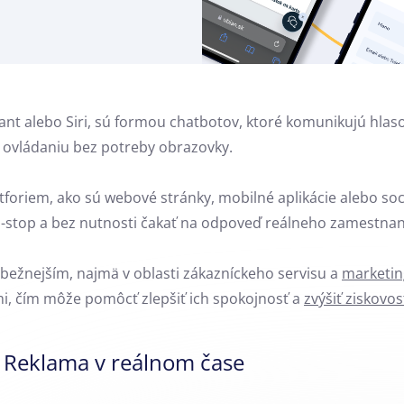
tant alebo Siri, sú formou chatbotov, ktoré komunikujú hlas
ovládaniu bez potreby obrazovky.
foriem, ako sú webové stránky, mobilné aplikácie alebo so
-stop a bez nutnosti čakať na odpoveď reálneho zamestnan
e bežnejším, najmä v oblasti zákazníckeho servisu a
marketi
mi, čím môže pomôcť zlepšiť ich spokojnosť a
zvýšiť ziskovos
 Reklama v reálnom čase