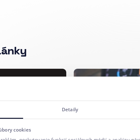
lánky
X/CX
#B2B
#Zaujímavos
igitálna
Strategická
Detaily
tičnej
firmy 2/3: 
 na
AI.
úbory cookies
kume
reklám, poskytovanie funkcií sociálnych médií a analýzu ná