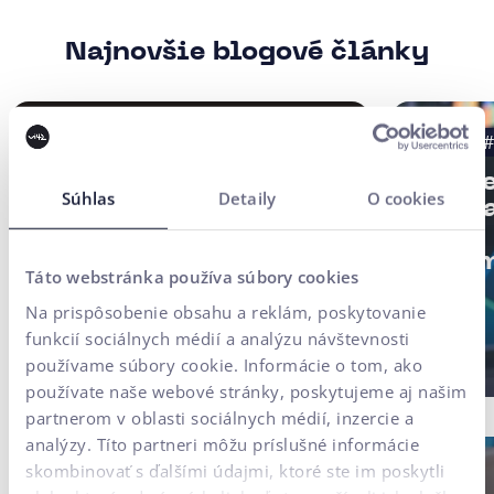
Najnovšie blogové články
#Case Study
#UX testovanie
#B2B
#
#UX/CX
Strat
Súhlas
Detaily
O cookies
digit
Finax Case Study:
firmy
Digitálna
Autom
transformácia
Táto webstránka používa súbory cookies
AI.
investičnej platformy
Na prispôsobenie obsahu a reklám, poskytovanie
postavená na
funkcií sociálnych médií a analýzu návštevnosti
používateľskom
používame súbory cookie. Informácie o tom, ako
výskume
používate naše webové stránky, poskytujeme aj našim
partnerom v oblasti sociálnych médií, inzercie a
analýzy. Títo partneri môžu príslušné informácie
skombinovať s ďalšími údajmi, ktoré ste im poskytli