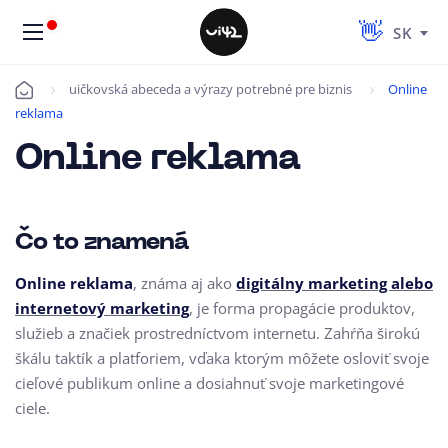
SK
uičkovská abeceda a výrazy potrebné pre biznis
Online
Úvod
reklama
Online reklama
Čo to znamená
Online reklama
,
známa aj ako
digitálny marketing alebo
internetový marketing
,
je forma propagácie produktov,
služieb a značiek prostredníctvom internetu.
Zahŕňa širokú
škálu taktík a platforiem,
vďaka ktorým môžete osloviť svoje
cieľové publikum online a dosiahnuť svoje marketingové
ciele.