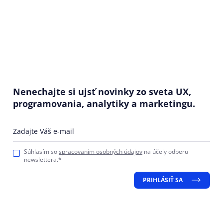
Nenechajte si ujsť novinky zo sveta UX,
programovania, analytiky a marketingu.
Zadajte Váš e-mail
Súhlasím so
spracovaním osobných údajov
na účely odberu
newslettera.*
PRIHLÁSIŤ SA