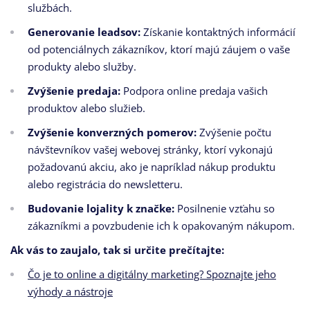
službách.
Generovanie leadsov:
Získanie kontaktných informácií
od potenciálnych zákazníkov,
ktorí majú záujem o vaše
produkty alebo služby.
Zvýšenie predaja:
Podpora online predaja vašich
produktov alebo služieb.
Zvýšenie konverzných pomerov:
Zvýšenie počtu
návštevníkov vašej webovej stránky,
ktorí vykonajú
požadovanú akciu,
ako je napríklad nákup produktu
alebo registrácia do newsletteru.
Budovanie lojality k značke:
Posilnenie vzťahu so
zákazníkmi a povzbudenie ich k opakovaným nákupom.
Ak vás to zaujalo, tak si určite prečítajte:
Čo je to online a digitálny marketing? Spoznajte jeho
výhody a nástroje