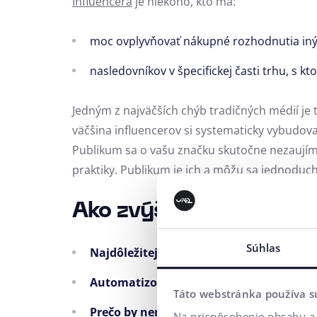
Influencera
je niekoho, kto má:
moc ovplyvňovať nákupné rozhodnutia iných 
nasledovníkov v špecifickej časti trhu,
s kto
Jedným z najväčších chýb tradičných médií je t
väčšina influencerov si systematicky vybudova
Publikum sa o vašu značku skutočne nezaujíma
praktiky. Publikum je ich a môžu sa jednoduch
Ako zvýšiť obrat v es
Súhlas
Najdôležitejšie, čo e-shop má, sú dáta. 
Automatizované odporúčania pre e-shopy
Táto webstránka používa s
Prečo by nemala umelá inteligencia ch
Na prispôsobenie obsahu a 