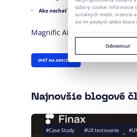
súbory cookie. Informácie 
Ako nechať vyletieť váš e-shop na vrchol
sociálnych médií, inzercie 
ste im poskytli alebo ktoré 
Magnific AI
Prístupnosť
RTB
Odmietnuť
SPÄŤ NA ABECEDU
Najnovšie blogové č
#Case Study
#UX testovanie
#U