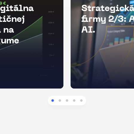
igitálna
Strategická
tičnej
firmy 2/3: 
 na
AI.
kume