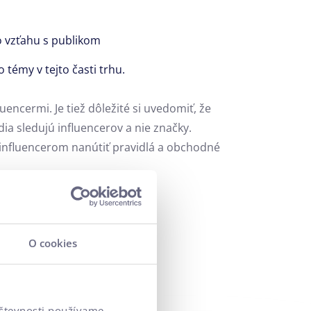
 vzťahu s publikom
o témy v tejto časti trhu.
encermi. Je tiež dôležité si uvedomiť, že
ia sledujú influencerov a nie značky.
 influencerom nanútiť pravidlá a obchodné
O cookies
vštevnosti používame