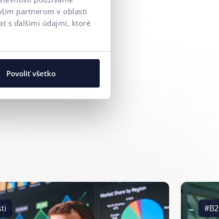
ašim partnerom v oblasti
ť s ďalšími údajmi, ktoré
Povoliť všetko
ti
#B2