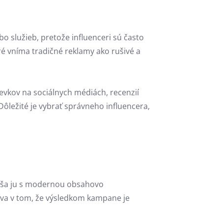
o služieb, pretože influenceri sú často
ré vníma tradičné reklamy ako rušivé a
evkov na sociálnych médiách, recenzií
ležité je vybrať správneho influencera,
ieša ju s modernou obsahovo
va v tom, že výsledkom kampane je