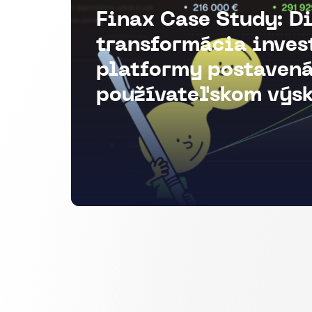
Finax Case Study: D
transformácia inves
platformy postavená
používateľskom výs