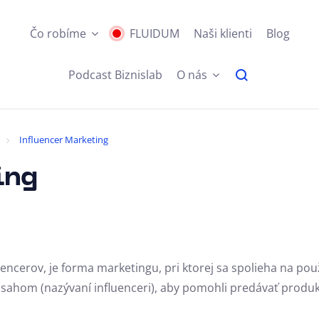
Čo robíme
FLUIDUM
Naši klienti
Blog
Podcast Biznislab
O nás
Influencer Marketing
ing
encerov, je forma marketingu, pri ktorej sa spolieha na použ
osahom (nazývaní influenceri), aby pomohli predávať produk