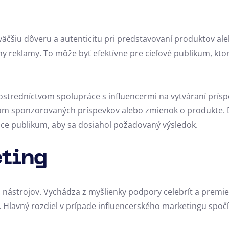
äčšiu dôveru a autenticitu pri predstavovaní produktov aleb
y reklamy. To môže byť efektívne pre cieľové publikum, kto
ostredníctvom spolupráce s influencermi na vytváraní prísp
om sponzorovaných príspevkov alebo zmienok o produkte. Dô
ce publikum, aby sa dosiahol požadovaný výsledok.
eting
 nástrojov. Vychádza z myšlienky podpory celebrít a prem
lavný rozdiel v prípade influencerského marketingu spočí