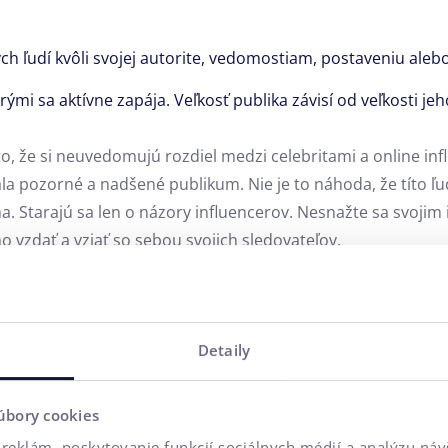
ľudí kvôli svojej autorite,
vedomostiam,
postaveniu alebo
rými sa aktívne zapája.
Veľkosť publika závisí od veľkosti jeh
o, že si neuvedomujú rozdiel medzi celebritami a online influ
la pozorné a nadšené publikum. Nie je to náhoda, že títo ľud
. Starajú sa len o názory influencerov. Nesnažte sa svojim
o vzdať a vziať so sebou svojich sledovateľov.
hopoch
Detaily
Ako ich umelá inteligencia premení na vyšší obrat?
. Prečo ich potrebujete?
úbory cookies
ýbať na vašom e-shope?
reklám, poskytovanie funkcií sociálnych médií a analýzu ná