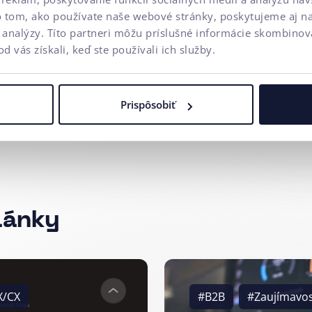
o tom, ako používate naše webové stránky, poskytujeme aj n
 vďaka umelej inteligencii?
a analýzy. Títo partneri môžu príslušné informácie skombinova
od vás získali, keď ste používali ich služby.
 Reklama v reálnom čase
Prispôsobiť
lánky
X/CX
#B2B
#Zaujímavos