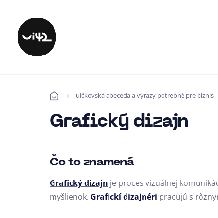
uičkovská abeceda a výrazy potrebné pre biznis
Úvod
Grafický dizajn
Čo to znamená
Grafický dizajn
je proces vizuálnej komunikác
myšlienok.
Grafickí dizajnéri
pracujú s rôzny