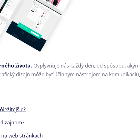
rného života.
Ovplyvňuje nás každý deň, od spôsobu, akým
fický dizajn môže byť účinným nástrojom na komunikáciu, p
ležitejšie?
I dizajnom?
re na web stránkach