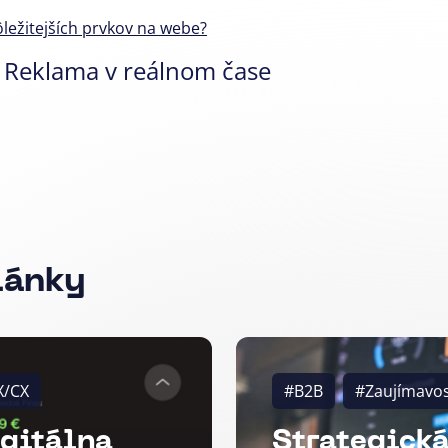
ôležitejších prvkov na webe?
 Reklama v reálnom čase
lánky
X/CX
#B2B
#Zaujímavos
igitálna
Strategická