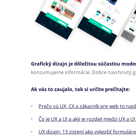
Grafický dizajn je dôležitou súčasťou mode
konzumujeme informácie. Dobre navrhnutý gra
Ak vás to zaujalo, tak si určite prečítajte:
Prečo sú UX, CX a zákazník pre web to najdô
Čo je UX a UI a aký je rozdiel medzi UX a U
UX dizajn: 13 zistení ako vylepšiť formulá