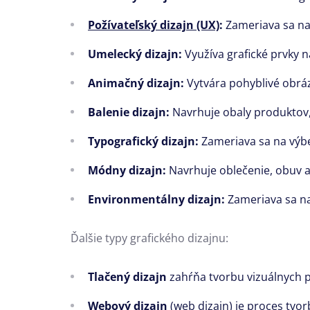
Požívateľský dizajn (UX)
:
Zameriava sa na 
Umelecký dizajn:
Využíva grafické prvky n
Animačný dizajn:
Vytvára pohyblivé obráz
Balenie dizajn:
Navrhuje obaly produktov
Typografický dizajn:
Zameriava sa na výbe
Módny dizajn:
Navrhuje oblečenie,
obuv a
Environmentálny dizajn:
Zameriava sa na
Ďalšie typy grafického dizajnu:
Tlačený dizajn
zahŕňa tvorbu vizuálnych p
Webový dizajn
(web dizajn)
je proces
tvor