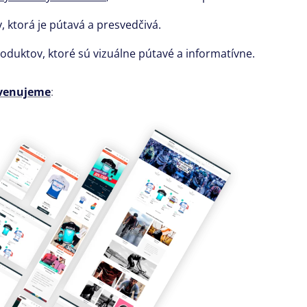
,
ktorá je pútavá a presvedčivá.
roduktov,
ktoré sú vizuálne pútavé a informatívne.
 venujeme
: