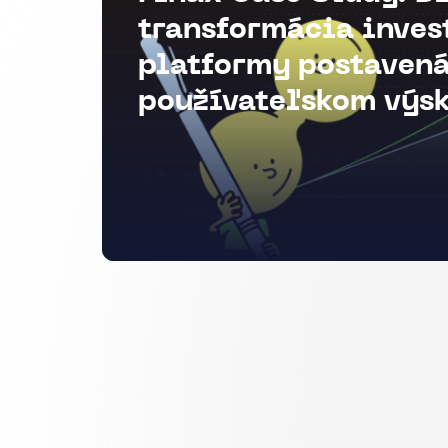
transformácia inves
platformy postavená
používateľskom výs