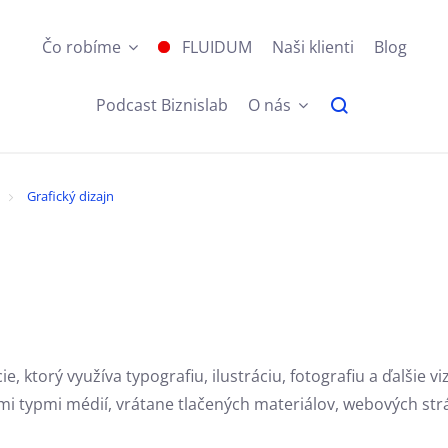
Čo robíme
FLUIDUM
Naši klienti
Blog
Podcast Biznislab
O nás
Grafický dizajn
ie,
ktorý využíva typografiu,
ilustráciu,
fotografiu a ďalšie v
mi typmi médií,
vrátane tlačených materiálov,
webových str