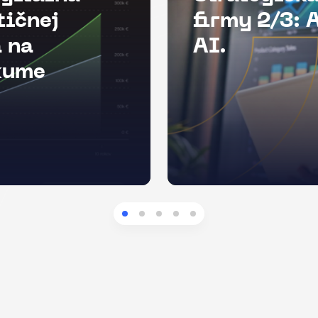
tičnej
firmy 2/3: 
 na
AI.
kume