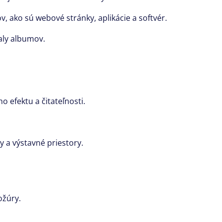
v,
ako sú webové stránky,
aplikácie a softvér.
aly albumov.
 efektu a čitateľnosti.
y a výstavné priestory.
ožúry.