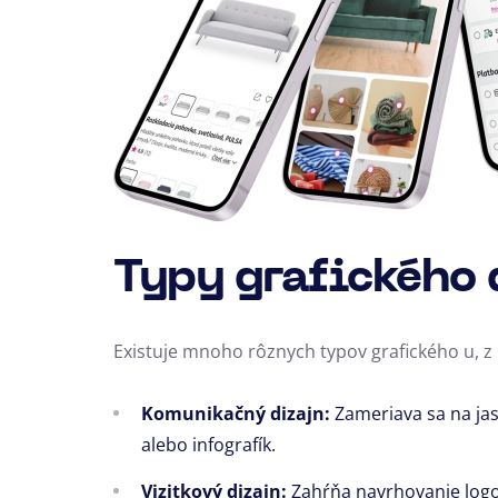
Typy grafického 
Existuje mnoho rôznych typov grafického u,
z 
Komunikačný dizajn:
Zameriava sa na jas
alebo infografík.
Vizitkový dizajn:
Zahŕňa navrhovanie logo