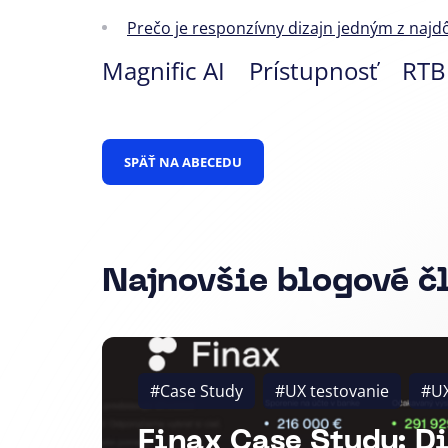
Prečo je responzívny dizajn jedným z najd
Magnific AI
Prístupnosť
RTB
SPÄŤ NA ABECEDU
Najnovšie blogové č
#Case Study
#UX testovanie
#U
Finax Case Study: D