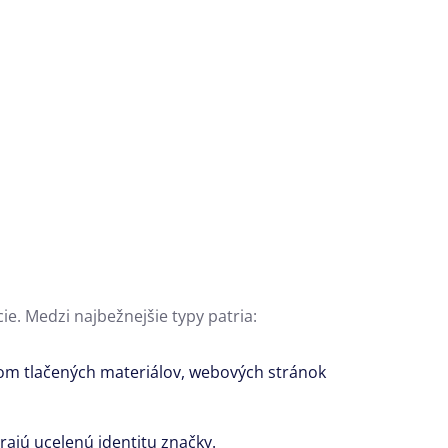
ie.
Medzi najbežnejšie typy patria:
om tlačených materiálov,
webových stránok
rajú ucelenú identitu značky.