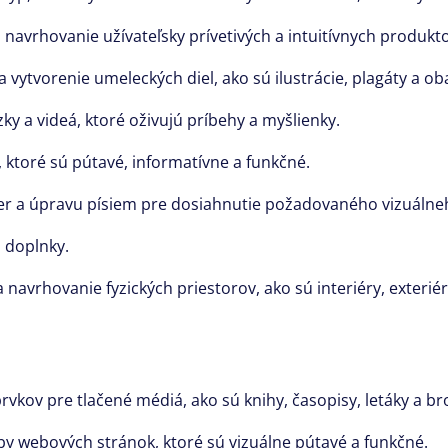
navrhovanie užívateľsky prívetivých a intuitívnych produkto
a vytvorenie umeleckých diel,
ako sú ilustrácie,
plagáty a ob
ky a videá,
ktoré oživujú príbehy a myšlienky.
,
ktoré sú pútavé,
informatívne a funkčné.
r a úpravu písiem pre dosiahnutie požadovaného vizuálneho
 doplnky.
 navrhovanie fyzických priestorov,
ako sú interiéry,
exteriér
rvkov pre tlačené médiá,
ako sú knihy,
časopisy,
letáky a br
by webových stránok
,
ktoré sú vizuálne pútavé a funkčné.