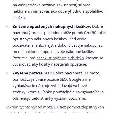
na vašej stránke pozitívnu skúsenosť,
sú viac
naklonení vnímať vás ako dôveryhodnú a spoľahlivú
značku.
Zníženie opustených nákupných košíkov:
Dobre
navrhnutý proces pokladne môže pomôcť znížiť počet
opustených nákupných košíkov.
Keď vedia
používatelia ľahko nájsť a dokončiť svoje nákupy,
sú
menej naklonení opustiť svoje nákupné košíky.
Pozrite si náš
checklist najčastejších chýb
, ktorým sa
vyvarovať, aby košíky neostávali opustené.
Zvýšené pozície
SEO
:
Dobre navrhnuté
UX môže
pomôcť zvýšiť vaše pozície SEO
.
Google a iné
vyhľadávacie nástroje vyhľadávajú webové
stránky,
ktoré sú ľahko použiteľné a navigovateľné,
a
odmeňujú tieto stránky vyššími pozíciami.
Okrem týchto výhod môže UX tiež pomôcť zlepšiť výkon