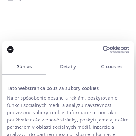
Kontaktujte nás
Súhlas
Detaily
O cookies
Potrebujete poradiť s UX
vášho e-commerce projektu?
Táto webstránka používa súbory cookies
Na prispôsobenie obsahu a reklám, poskytovanie
Vaše meno*
funkcií sociálnych médií a analýzu návštevnosti
používame súbory cookie. Informácie o tom, ako
E-mailová adresa*
používate naše webové stránky, poskytujeme aj našim
partnerom v oblasti sociálnych médií, inzercie a
analýzy. Títo partneri môžu príslušné informácie