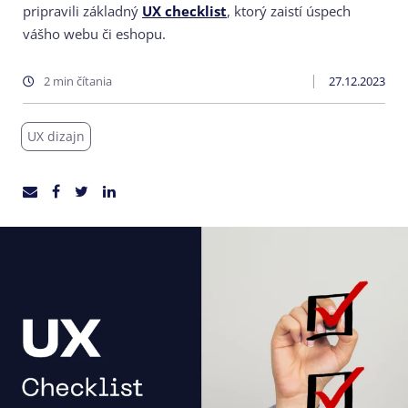
pripravili základný
UX checklist
, ktorý zaistí úspech
vášho webu či eshopu.
2 min čítania
27.12.2023
UX dizajn