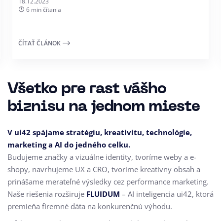
18.12.2023
6 min čítania
ČÍTAŤ ČLÁNOK
Všetko pre rast vášho
biznisu na jednom mieste
V ui42 spájame stratégiu, kreativitu, technológie,
marketing a AI do jedného celku.
Budujeme značky a vizuálne identity, tvoríme weby a e-
shopy, navrhujeme UX a CRO,
tvoríme kreatívny obsah a
prinášame merateľné výsledky cez performance marketing.
Naše riešenia rozširuje
FLUIDUM
– AI inteligencia ui42, ktorá
premieňa firemné dáta na konkurenčnú výhodu.