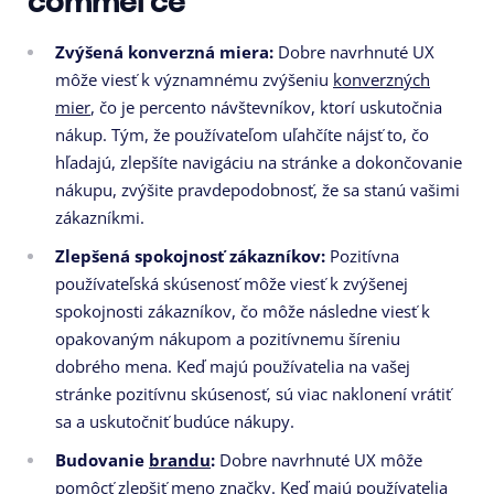
commerce
Zvýšená konverzná miera:
Dobre navrhnuté UX
môže viesť k významnému zvýšeniu
konverzných
mier
,
čo je percento návštevníkov,
ktorí uskutočnia
nákup.
Tým,
že používateľom uľahčíte nájsť to,
čo
hľadajú,
zlepšíte navigáciu na stránke a dokončovanie
nákupu,
zvýšite pravdepodobnosť,
že sa stanú vašimi
zákazníkmi.
Zlepšená spokojnosť zákazníkov:
Pozitívna
používateľská skúsenosť môže viesť k zvýšenej
spokojnosti zákazníkov,
čo môže následne viesť k
opakovaným nákupom a pozitívnemu šíreniu
dobrého mena.
Keď majú používatelia na vašej
stránke pozitívnu skúsenosť,
sú viac naklonení vrátiť
sa a uskutočniť budúce nákupy.
Budovanie
brandu
:
Dobre navrhnuté UX môže
pomôcť zlepšiť meno značky.
Keď majú používatelia