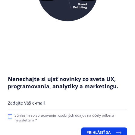
Nenechajte si ujsť novinky zo sveta UX,
programovania, analytiky a marketingu.
Zadajte Váš e-mail
Súhlasím so
spracovaním osobných údajov
na účely odberu
newslettera.*
PRIHLÁSIŤ SA