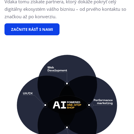
Vďaka tomu získate partnera, ktorý dokáže pokryť celý
digitálny ekosystém vášho biznisu – od prvého kontaktu so
značkou až po konverziu.
ZAČNITE RÁSŤ S NAMI