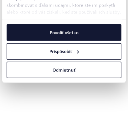
Telefónne číslo
skombinovať s ďalšími údajmi, ktoré ste im poskytli
alebo ktoré od vás získali, keď ste používali ich služby.
Vaša správa*
Povoliť všetko
na účely
Súhlasím
spracovaním
marketingovej
so
osobných údajov
komunikácie.
Prispôsobiť
ODOSLAŤ
Naša agentúra sa riadi pravidlami a princípmi
Férového tendra
.
Odmietnuť