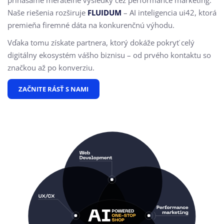
Naše riešenia rozširuje
FLUIDUM
– AI inteligencia ui42, ktorá
premieňa firemné dáta na konkurenčnú výhodu.
Vďaka tomu získate partnera, ktorý dokáže pokryť celý
digitálny ekosystém vášho biznisu – od prvého kontaktu so
značkou až po konverziu.
ZAČNITE RÁSŤ S NAMI