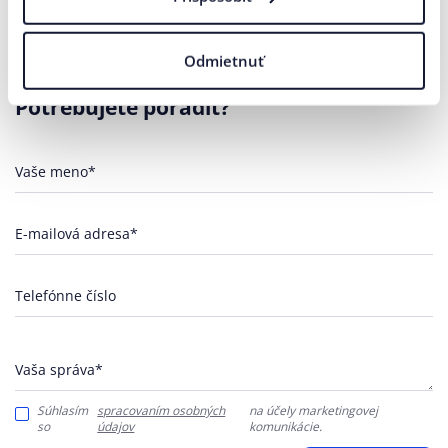
Odmietnuť
Kontaktujte nás
Potrebujete poradiť?
Vaše meno*
E-mailová adresa*
Telefónne číslo
Vaša správa*
Súhlasím
spracovaním osobných
na účely marketingovej
so
údajov
komunikácie.