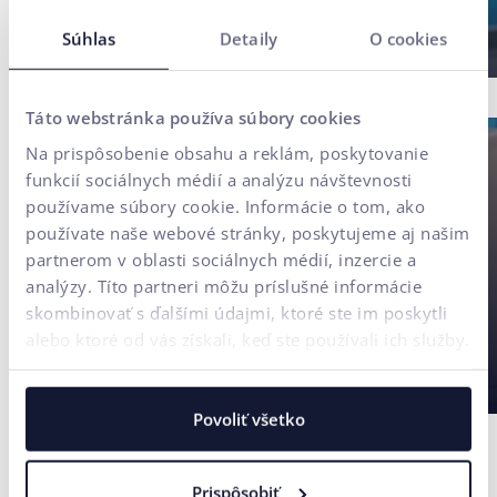
postavená na
používateľskom
Súhlas
Detaily
O cookies
výskume
Táto webstránka používa súbory cookies
Na prispôsobenie obsahu a reklám, poskytovanie
funkcií sociálnych médií a analýzu návštevnosti
používame súbory cookie. Informácie o tom, ako
používate naše webové stránky, poskytujeme aj našim
partnerom v oblasti sociálnych médií, inzercie a
analýzy. Títo partneri môžu príslušné informácie
skombinovať s ďalšími údajmi, ktoré ste im poskytli
alebo ktoré od vás získali, keď ste používali ich služby.
Povoliť všetko
Prispôsobiť