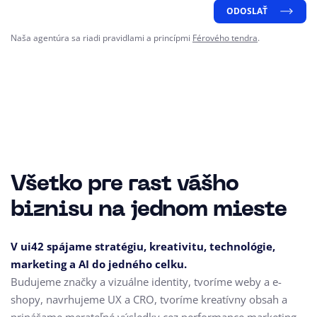
ODOSLAŤ
Naša agentúra sa riadi pravidlami a princípmi
Férového tendra
.
Všetko pre rast vášho
biznisu na jednom mieste
V ui42 spájame stratégiu, kreativitu, technológie,
marketing a AI do jedného celku.
Budujeme značky a vizuálne identity, tvoríme weby a e-
shopy, navrhujeme UX a CRO,
tvoríme kreatívny obsah a
prinášame merateľné výsledky cez performance marketing.