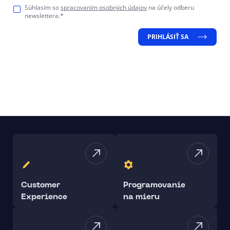
Súhlasím so
spracovaním osobných údajov
na účely odberu
newslettera.*
PRIHLÁSIŤ SA
Customer
Programovanie
Experience
na mieru