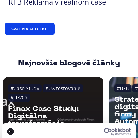
RTB Reklama v reálnom čase
SPÄŤ NA ABECEDU
Najnovšie blogové články
#Case Study
#UX testovanie
#B2B
#
#UX/CX
Strat
digit
Finax Case Study:
firmy
Digitálna
Autom
transformácia
AI.
investičnej platformy