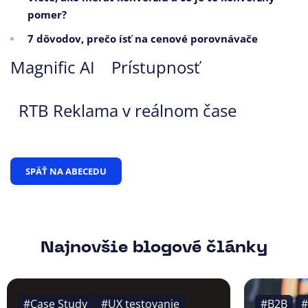
pomer?
7 dôvodov, prečo ísť na cenové porovnávače
Magnific AI
Prístupnosť
RTB Reklama v reálnom čase
SPÄŤ NA ABECEDU
Najnovšie blogové články
#Case Study
#UX testovanie
#B2B
#