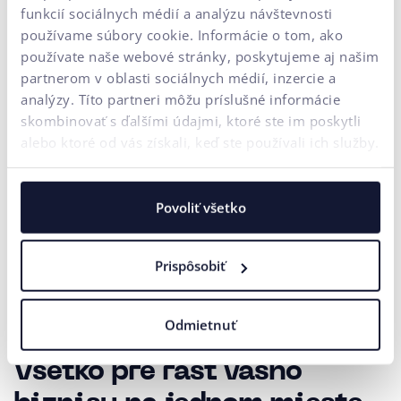
Telefónne číslo
funkcií sociálnych médií a analýzu návštevnosti
používame súbory cookie. Informácie o tom, ako
používate naše webové stránky, poskytujeme aj našim
Vaša správa*
partnerom v oblasti sociálnych médií, inzercie a
analýzy. Títo partneri môžu príslušné informácie
Súhlasím
spracovaním osobných
na účely marketingovej
so
údajov
komunikácie.
skombinovať s ďalšími údajmi, ktoré ste im poskytli
alebo ktoré od vás získali, keď ste používali ich služby.
ODOSLAŤ
Naša agentúra sa riadi pravidlami a princípmi
Férového tendra
.
Povoliť všetko
Prispôsobiť
Odmietnuť
Všetko pre rast vášho