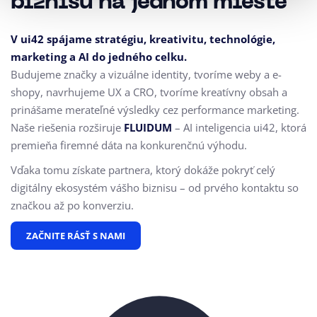
biznisu na jednom mieste
V ui42 spájame stratégiu, kreativitu, technológie,
marketing a AI do jedného celku.
Budujeme značky a vizuálne identity, tvoríme weby a e-
shopy, navrhujeme UX a CRO,
tvoríme kreatívny obsah a
prinášame merateľné výsledky cez performance marketing.
Naše riešenia rozširuje
FLUIDUM
– AI inteligencia ui42, ktorá
premieňa firemné dáta na konkurenčnú výhodu.
Vďaka tomu získate partnera, ktorý dokáže pokryť celý
digitálny ekosystém vášho biznisu – od prvého kontaktu so
značkou až po konverziu.
ZAČNITE RÁSŤ S NAMI