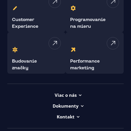
Customer
Programovanie
Experience
na mieru
Budovanie
Performance
značky
marketing
Viac o nás
Projekty
Dokumenty
Kariéra
Všeob. lic. podmienky
Kontakt
uičkovská abeceda
Vyhlásenie o prístupnosti ui42
00421/ 650 520 142
Logá ui42
GDPR