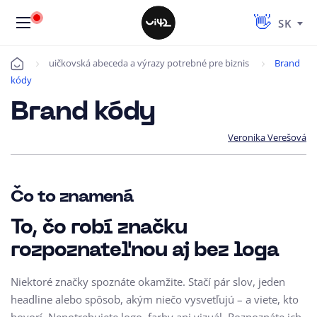
SK
uičkovská abeceda a výrazy potrebné pre biznis
Brand
Úvod
kódy
Brand kódy
Veronika Verešová
Čo to znamená
To, čo robí značku
rozpoznateľnou aj bez loga
Niektoré značky spoznáte okamžite. Stačí pár slov, jeden
headline alebo spôsob, akým niečo vysvetľujú – a viete, kto