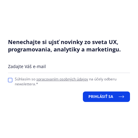
Nenechajte si ujsť novinky zo sveta UX,
programovania, analytiky a marketingu.
Zadajte Váš e-mail
Súhlasím so
spracovaním osobných údajov
na účely odberu
newslettera.*
PRIHLÁSIŤ SA