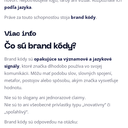
hovorí. Nepotrebujete logo, farby ani vizuál. Rozpoznáte ich
podľa jazyka
.
Práve za touto schopnosťou stoja
brand kódy
.
Viac info
Čo sú brand kódy?
Brand kódy sú
opakujúce sa významové a jazykové
signály
, ktoré značka dlhodobo používa vo svojej
komunikácii. Môžu mať podobu slov, slovných spojení,
metafor, postojov alebo spôsobu, akým značka vysvetľuje
hodnotu.
Nie sú to slogany ani jednorazové claimy.
Nie sú to ani všeobecné prívlastky typu „inovatívny“ či
„spoľahlivý“.
Brand kódy sú odpoveďou na otázku: