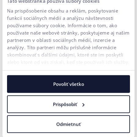
Táto webstránka používa súbory cookies
Brand kódy sú tiché, ale mimoriadne silné. Nevykrikujú, no
Na prispôsobenie obsahu a reklám, poskytovanie
dlhodobo formujú to, ako značku vnímajú zákazníci
. Ak
funkcií sociálnych médií a analýzu návštevnosti
používame súbory cookie. Informácie o tom, ako
chcete, aby vaša značka neznela ako kategória, ale ako
používate naše webové stránky, poskytujeme aj našim
konkrétny hlas, práve brand kódy sú miesto, kde treba
partnerom v oblasti sociálnych médií, inzercie a
začať.
analýzy. Títo partneri môžu príslušné informácie
Magnific AI
Prístupnosť
skombinovať s ďalšími údajmi, ktoré ste im poskytli
alebo ktoré od vás získali, keď ste používali ich služby.
Brand manuál (Dizajn manuál)
Povoliť všetko
SPÄŤ NA ABECEDU
Prispôsobiť
Odmietnuť