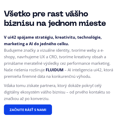
Všetko pre rast vášho
biznisu na jednom mieste
V ui42 spájame stratégiu, kreativitu, technológie,
marketing a AI do jedného celku.
Budujeme značky a vizuálne identity, tvoríme weby a e-
shopy, navrhujeme UX a CRO,
tvoríme kreatívny obsah a
prinášame merateľné výsledky cez performance marketing.
Naše riešenia rozširuje
FLUIDUM
– AI inteligencia ui42, ktorá
premieňa firemné dáta na konkurenčnú výhodu.
Vďaka tomu získate partnera, ktorý dokáže pokryť celý
digitálny ekosystém vášho biznisu – od prvého kontaktu so
značkou až po konverziu.
ZAČNITE RÁSŤ S NAMI