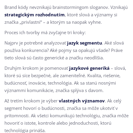
Brand kódy nevznikajú brainstormingom sloganov. Vznikajú
strategickým rozhodnutím
, ktoré slová a významy si
značka „privlastní“ – a ktorým sa naopak vyhne.
Proces ich tvorby má zvyčajne tri kroky:
Najprv je potrebné analyzovať
jazyk segmentu
. Aké slová
používa konkurencia? Aké pojmy sa opakujú všade? Práve
tieto slová sú často generické a značku neodlíšia.
Druhým krokom je pomenovať
jazykové generiká
– slová,
ktoré sú síce bezpečné, ale zameniteľné. Kvalita, riešenie,
budúcnosť, inovácie, technológia. Ak sa stanú nosnými
význammi komunikácie, značka splýva s davom.
Až tretím krokom je výber
vlastných významov
. Ak celý
segment hovorí o budúcnosti, značka sa môže ukotviť v
prítomnosti. Ak všetci komunikujú technológiu, značka môže
hovoriť o istote, kontrole alebo jednoduchosti, ktorú
technológia prináša.