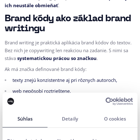
ich neustále obmieňať
.
Brand kódy ako základ brand
writingu
Brand writing je praktická aplikácia brand kódov do textov.
Bez nich je copywriting len reakciou na zadanie. S nimi sa
stáva
systematickou prácou so značkou
.
Ak má značka definované brand kódy:
texty znejú konzistentne aj pri rôznych autoroch,
web nepôsobí roztrieštene,
komunikácia je rozpoznateľná aj v detailoch,
značka si buduje vlastný jazykový priestor.
Súhlas
Detaily
O cookies
Práve preto sú brand kódy jedným z najdôležitejších, no
zároveň najviac podceňovaných nástrojov budovania
značky.