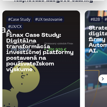
Najnovšie blogové články
#Case Study
#UX testovanie
#B2B
#
#UX/CX
Strat
digit
Finax Case Study:
firmy
Digitálna
Autom
transformácia
AI.
investičnej platformy
postavená na
používateľskom
výskume