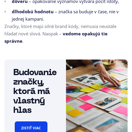
dôveru
– opakovanie významov vytvára pocit istoty,
dlhodobú hodnotu
– značka sa buduje v čase, nie v
jednej kampani.
Značky, ktoré majú silné brand kódy, nemusia neustále
hľadať nové slová. Naopak –
vedome opakujú tie
správne
.
Budovanie
značky,
ktorá má
vlastný
hlas
ZISTIŤ VIAC