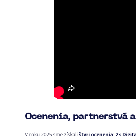
Ocenenia, partnerstvá 
V roku 2025 sme získali
štyri ocenenia
:
2× Digita