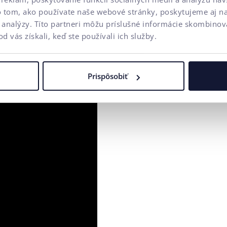
keď niečo mení a posúva. Mení
o tom, ako používate naše webové stránky, poskytujeme aj n
ranice.
a analýzy. Títo partneri môžu príslušné informácie skombinova
od vás získali, keď ste používali ich služby.
Prispôsobiť