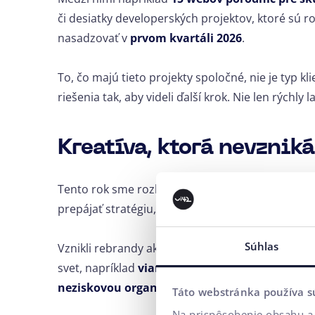
či desiatky developerských projektov, ktoré sú
nasadzovať v
prvom kvartáli 2026
.
To, čo majú tieto projekty spoločné, nie je typ kli
riešenia tak, aby videli ďalší krok. Nie len rýchly 
Kreatíva, ktorá nevzniká
Tento rok sme rozbehli aj
nové kreatívne oddel
prepájať stratégiu, dizajn a komunikáciu.
Súhlas
Vznikli rebrandy ako
Belda
a
Prodoshop
, ale aj
svet, napríklad
vianočná kampaň pre Ligu prot
neziskovou organizáciou Odpadnesh
.
Táto webstránka používa s
Na prispôsobenie obsahu a 