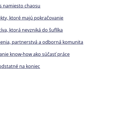
s namiesto chaosu
ekty, ktoré majú pokračovanie
íva, ktorá nevzniká do šuflíka
enia, partnerstvá a odborná komunita
ľanie know-how ako súčasť práce
odstatné na koniec