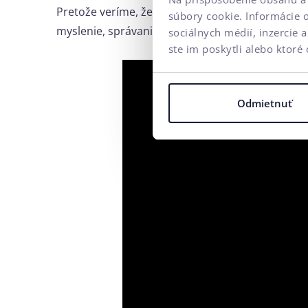
Pretože veríme, že marketing má zmysel vtedy, 
súbory cookie. Informácie 
myslenie, správanie, vnímanie a posúva limity, h
sociálnych médií, inzercie 
ste im poskytli alebo ktoré 
Odmietnuť