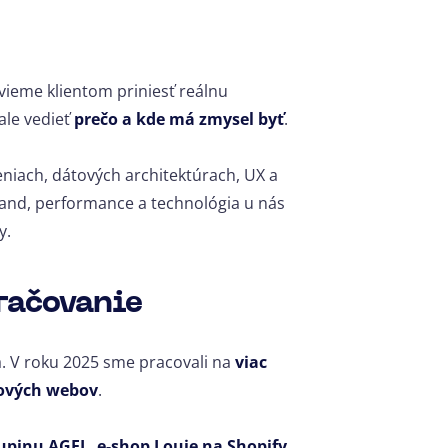
 vieme klientom priniesť reálnu
 ale vedieť
prečo a kde má zmysel byť
.
iach, dátových architektúrach, UX a
and, performance a technológia u nás
y.
kračovanie
ia. V roku 2025 sme pracovali na
viac
nových webov
.
kupinu AGEL
,
e-shop Louie na Shopify