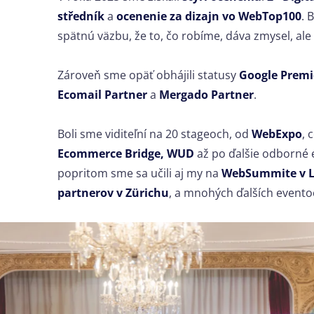
středník
a
ocenenie za dizajn vo WebTop100
. 
spätnú väzbu, že to, čo robíme, dáva zmysel, ale 
Zároveň sme opäť obhájili statusy
Google Premi
Ecomail Partner
a
Mergado Partner
.
Boli sme viditeľní na 20 stageoch, od
WebExpo
, 
Ecommerce Bridge, WUD
až po ďalšie odborné 
popritom sme sa učili aj my na
WebSummite v L
partnerov v Zürichu
, a mnohých ďalších event