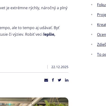
Foku
svet je extrémne rýchly, náročný a plný
Proj
Kreat
empo, ale to tempo aj udávať. Byť
sie či výziev. Robiť veci
lepšie,
Ocen
Zdie
To p
22.12.2025