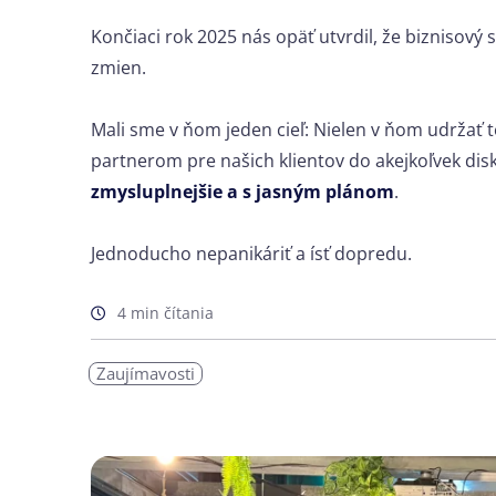
Končiaci rok 2025 nás opäť utvrdil, že biznisový 
zmien.
Mali sme v ňom jeden cieľ: Nielen v ňom udržať t
partnerom pre našich klientov do akejkoľvek disku
zmysluplnejšie a s jasným plánom
.
Jednoducho nepanikáriť a ísť dopredu.
4 min čítania
Zaujímavosti