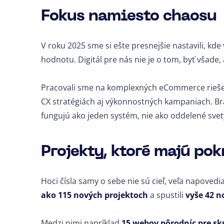
Fokus namiesto chaosu
V roku 2025 sme si ešte presnejšie nastavili, kde
hodnotu. Digitál pre nás nie je o tom, byť všade,
Pracovali sme na komplexných eCommerce riešen
CX stratégiách aj výkonnostných kampaniach. Br
fungujú ako jeden systém, nie ako oddelené svet
Projekty, ktoré majú po
Hoci čísla samy o sebe nie sú cieľ, veľa napoved
ako 115 nových projektoch
a spustili
vyše 42 
Medzi nimi napríklad
15 webov pôrodníc pre s