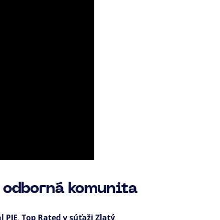
a odborná komunita
l PIE
,
Top Rated v súťaži Zlatý