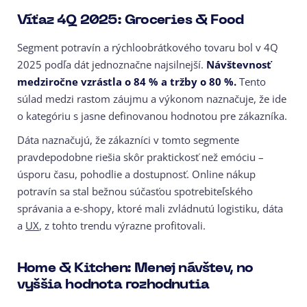
Víťaz 4Q 2025: Groceries & Food
Segment potravín a rýchloobrátkového tovaru bol v 4Q
2025 podľa dát jednoznačne najsilnejší.
Návštevnosť
medziročne vzrástla o 84 % a tržby o 80 %.
Tento
súlad medzi rastom záujmu a výkonom naznačuje, že ide
o kategóriu s jasne definovanou hodnotou pre zákazníka.
Dáta naznačujú, že zákazníci v tomto segmente
pravdepodobne riešia skôr praktickosť než emóciu –
úsporu času, pohodlie a dostupnosť. Online nákup
potravín sa stal bežnou súčasťou spotrebiteľského
správania a e-shopy, ktoré mali zvládnutú logistiku, dáta
a
UX
, z tohto trendu výrazne profitovali.
Home & Kitchen: Menej návštev, no
vyššia hodnota rozhodnutia