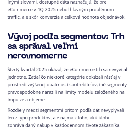
Inými slovami, dostupné dáta naznačujú, že pre
eCommerce v 4Q 2025 nebol hlavným problémom
traffic, ale skôr konverzia a celková hodnota objednávok.
Vývoj podľa segmentov: Trh
sa správal veľmi
nerovnomerne
Štvrtý kvartál 2025 ukázal, že eCommerce trh sa nevyvíjal
jednotne. Zatiaľ čo niektoré kategórie dokázali rásť aj v
prostredí zvýšenej opatrnosti spotrebiteľov, iné segmenty
pravdepodobne narazili na limity modelu založeného na
impulze a objeme.
Rozdiely medzi segmentmi pritom podľa dát nevyplývali
len z typu produktov, ale najmä z toho, akú úlohu
zohráva daný nákup v každodennom živote zákazníka.