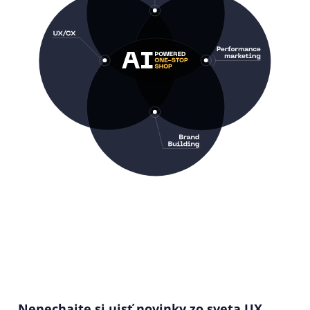
Nenechajte si ujsť novinky zo sveta UX,