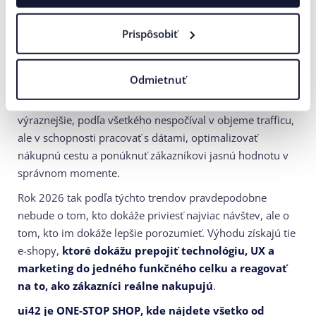
Slabnú segmenty založené na emócii a impulze.
Prispôsobiť
Dáta z takmer
300 GA4 účtov
tak naznačujú, že trh ako
celok nestratil pozornosť zákazníkov, no pravdepodobne
Odmietnuť
stratil časť ich nákupnej sily. Rozdiel medzi e-shopmi,
ktoré dokázali tento pokles ustáť, a tými, ktoré ho pocítili
výraznejšie, podľa všetkého nespočíval v objeme trafficu,
ale v schopnosti pracovať s dátami, optimalizovať
nákupnú cestu a ponúknuť zákazníkovi jasnú hodnotu v
správnom momente.
Rok 2026 tak podľa týchto trendov pravdepodobne
nebude o tom, kto dokáže priviesť najviac návštev, ale o
tom, kto im dokáže lepšie porozumieť. Výhodu získajú tie
e-shopy,
ktoré dokážu prepojiť technológiu, UX a
marketing do jedného funkčného celku a reagovať
na to, ako zákazníci reálne nakupujú
.
ui42 je ONE-STOP SHOP, kde nájdete všetko od