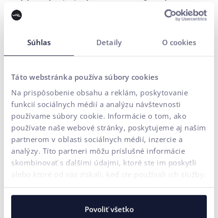
historicky ťažili z impulzívneho správania zákazníkov.
Dáta však nenaznačujú stratu záujmu, ale skôr to, že v 4Q
2025 zákazníci pravdepodobne výraznejšie rozlišovali
Súhlas
Detaily
O cookies
medzi nevyhnutnými a „nice-to-have“ nákupmi. V
prostredí opatrnejšieho míňania išli tieto kategórie často
bokom.
Táto webstránka používa súbory cookies
Na prispôsobenie obsahu a reklám, poskytovanie
funkcií sociálnych médií a analýzu návštevnosti
Čo tieto dáta naznačujú o
používame súbory cookie. Informácie o tom, ako
správaní zákazníkov?
používate naše webové stránky, poskytujeme aj našim
partnerom v oblasti sociálnych médií, inzercie a
Zákazníci sa javia ako opatrnejší.
Viac zvažujú, viac
analýzy. Títo partneri môžu príslušné informácie
porovnávajú, menej impulzívne nakupujú.
skombinovať s ďalšími údajmi, ktoré ste im poskytli
Návštevnosť už nie je problém.
Výzvou je
alebo ktoré od vás získali, keď ste používali ich služby.
presvedčiť ľudí, aby konvertovali.
Rastú segmenty s jasnou hodnotou.
Potraviny,
Povoliť všetko
essentials, funkčné produkty.