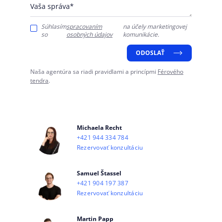
Vaša správa*
Súhlasím
spracovaním
na účely marketingovej
so
osobných údajov
komunikácie.
ODOSLAŤ
Naša agentúra sa riadi pravidlami a princípmi
Férového
tendra
.
Michaela Recht
+421 944 334 784
Rezervovať konzultáciu
Samuel Štassel
+421 904 197 387
Rezervovať konzultáciu
Martin Papp