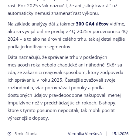
rast. Rok 2025 však naznačil, že ani „silný kvartál“ už
automaticky nemusí znamenať rast výkonu.
Na základe analýzy dát z takmer
300 GA4 účtov
vidíme,
ako sa vyvíjal online predaj v 4Q 2025 v porovnaní so 4Q
2024 – a to ako na úrovni celého trhu, tak aj detailnejšie
podľa jednotlivých segmentov.
Dáta naznačujú, že správanie trhu v posledných
mesiacoch roka nebolo chaotické ani náhodné. Skôr sa
zdá, že zákazníci reagovali spôsobom, ktorý zodpovedá
ich správaniu v roku 2025. Častejšie zvažovali svoje
rozhodnutia, viac porovnávali ponuky a podľa
dostupných údajov pravdepodobne nakupovali menej
impulzívne než v predchádzajúcich rokoch. E-shopy,
ktoré s týmto posunom nepočítali, tak mohli pocítiť
výraznejšie dopady.
5 min čítania
Veronika Verešová
15.1.2026