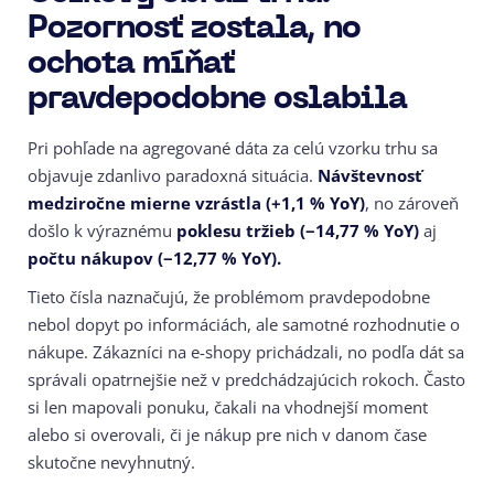
Pozornosť zostala, no
ochota míňať
pravdepodobne oslabila
Pri pohľade na agregované dáta za celú vzorku trhu sa
objavuje zdanlivo paradoxná situácia.
Návštevnosť
medziročne mierne vzrástla (+1,1 % YoY)
, no zároveň
došlo k výraznému
poklesu tržieb (−14,77 % YoY)
aj
počtu nákupov (−12,77 % YoY).
Tieto čísla naznačujú, že problémom pravdepodobne
nebol dopyt po informáciách, ale samotné rozhodnutie o
nákupe. Zákazníci na e-shopy prichádzali, no podľa dát sa
správali opatrnejšie než v predchádzajúcich rokoch. Často
si len mapovali ponuku, čakali na vhodnejší moment
alebo si overovali, či je nákup pre nich v danom čase
skutočne nevyhnutný.