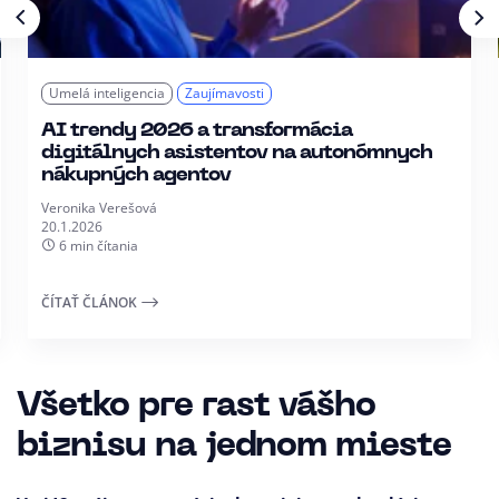
Umelá inteligencia
Zaujímavosti
AI trendy 2026 a transformácia
digitálnych asistentov na autonómnych
nákupných agentov
Veronika Verešová
20.1.2026
6 min čítania
ČÍTAŤ ČLÁNOK
Všetko pre rast vášho
biznisu na jednom mieste