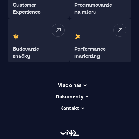
Customer
Programovanie
Experience
na mieru
Budovanie
Performance
značky
marketing
Viac o nás
Projekty
Dokumenty
Kariéra
Všeob. lic. podmienky
Kontakt
uičkovská abeceda
Vyhlásenie o prístupnosti ui42
00421/ 650 520 142
Logá ui42
GDPR
Haydnova 20/B, Bratislava
Všeob. obch. podmienky
Kontakt