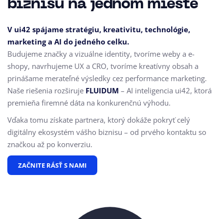
biznisu na jednom mieste
V ui42 spájame stratégiu, kreativitu, technológie,
marketing a AI do jedného celku.
Budujeme značky a vizuálne identity, tvoríme weby a e-
shopy, navrhujeme UX a CRO,
tvoríme kreatívny obsah a
prinášame merateľné výsledky cez performance marketing.
Naše riešenia rozširuje
FLUIDUM
– AI inteligencia ui42, ktorá
premieňa firemné dáta na konkurenčnú výhodu.
Vďaka tomu získate partnera, ktorý dokáže pokryť celý
digitálny ekosystém vášho biznisu – od prvého kontaktu so
značkou až po konverziu.
ZAČNITE RÁSŤ S NAMI