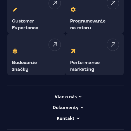
Customer
Programovanie
Experience
na mieru
Budovanie
Performance
značky
marketing
Viac o nás
Projekty
Dokumenty
Kariéra
Všeob. lic. podmienky
Kontakt
uičkovská abeceda
Vyhlásenie o prístupnosti ui42
00421/ 650 520 142
Logá ui42
GDPR