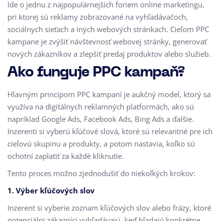
Ide o jednu z najpopulárnejších foriem online marketingu,
pri ktorej sú reklamy zobrazované na vyhľadávačoch,
sociálnych sieťach a iných webových stránkach. Cieľom PPC
kampane je zvýšiť návštevnosť webovej stránky, generovať
nových zákazníkov a zlepšiť predaj produktov alebo služieb.
Ako funguje PPC kampaň?
Hlavným princípom PPC kampaní je aukčný model, ktorý sa
využíva na digitálnych reklamných platformách, ako sú
napríklad
Google Ads
,
Facebook Ads
,
Bing Ads
a ďalšie.
Inzerenti si vyberú kľúčové slová, ktoré sú relevantné pre ich
cieľovú skupinu a produkty, a potom nastavia, koľko sú
ochotní zaplatiť za každé kliknutie.
Tento proces možno zjednodušiť do niekoľkých krokov:
1.
Výber kľúčových slov
Inzerent si vyberie zoznam kľúčových slov alebo frázy, ktoré
potenciálni zákazníci vyhľadávajú, keď hľadajú konkrétne