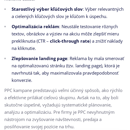
Starostlivý výber kľúčových slov
: Výber relevantných
a cielených kľúčových slov je kľúčom k úspechu.
Optimalizácia reklám
: Neustále testovanie rôznych
textov, obrázkov a výziev na akciu môže zlepšiť mieru
prekliknutia (CTR –
click-through rate
) a znížiť náklady
na kliknutie.
Zlepšovanie landing page
: Reklama by mala smerovať
na optimalizovanú stránku (tzv. landing page), ktorá je
navrhnutá tak, aby maximalizovala pravdepodobnosť
konverzie.
PPC kampane predstavujú veľmi účinný spôsob, ako rýchlo
a efektívne prilákať cieľovú skupinu. Avšak na to, aby boli
skutočne úspešné, vyžadujú systematické plánovanie,
analýzu a optimalizáciu. Pre firmy je PPC nevyhnutným
nástrojom na zvyšovanie návštevnosti, predaja a
posilňovanie svojej pozície na trhu.