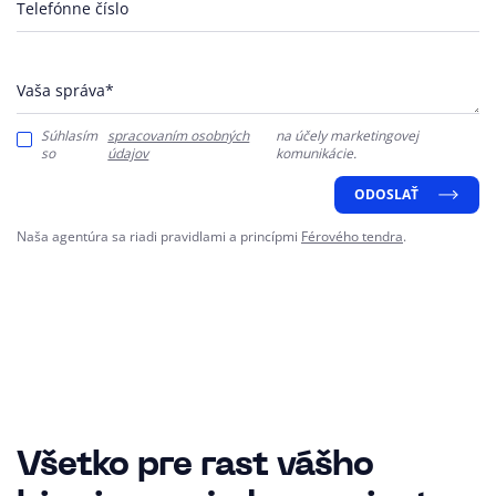
Telefónne číslo
Vaša správa*
Súhlasím
spracovaním osobných
na účely marketingovej
so
údajov
komunikácie.
ODOSLAŤ
Naša agentúra sa riadi pravidlami a princípmi
Férového tendra
.
Všetko pre rast vášho