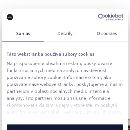
Prístupnosť
RTB Reklama v reálnom čase
Súhlas
Detaily
O cookies
Top of Funnel Marketing
Táto webstránka používa súbory cookies
Na prispôsobenie obsahu a reklám, poskytovanie
funkcií sociálnych médií a analýzu návštevnosti
SPÄŤ NA ABECEDU
používame súbory cookie. Informácie o tom, ako
používate naše webové stránky, poskytujeme aj našim
partnerom v oblasti sociálnych médií, inzercie a
analýzy. Títo partneri môžu príslušné informácie
skombinovať s ďalšími údajmi, ktoré ste im poskytli
Najnovšie blogové články
alebo ktoré od vás získali, keď ste používali ich služby.
#Case Study
#UX testovanie
#B2B
#