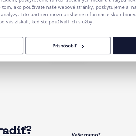
o tom, ako používate naše webové stránky, poskytujeme aj n
a analýzy. Títo partneri môžu príslušné informácie skombinova
od vás získali, keď ste používali ich služby.
Prispôsobiť
radiť?
Vaše meno*