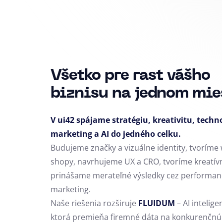
Všetko pre rast vášho
biznisu na jednom mie
V ui42 spájame stratégiu, kreativitu, techn
marketing a AI do jedného celku.
Budujeme značky a vizuálne identity, tvoríme 
shopy, navrhujeme UX a CRO,
tvoríme kreatív
prinášame merateľné výsledky cez performan
marketing.
Naše riešenia rozširuje
FLUIDUM
– AI intelige
ktorá premieňa firemné dáta na konkurenčnú