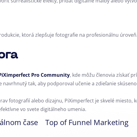
oriť surrealistické efekty, pridať digitálne maľby alebo vytvori
odukcie, ktorá zlepšuje fotografie na profesionálnu úroveň
ora
PiXimperfect Pro Community
, kde môžu členovia získať p
 navrhnutý tak, aby podporoval učenie a zdieľanie skúse
prav fotografií alebo dizajnu, PiXimperfect je skvelé miesto
 efektívne vo svete digitálneho umenia.
eálnom čase
Top of Funnel Marketing