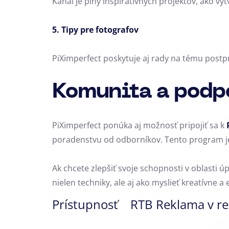
Kanál je plný inšpiratívnych projektov, ako vytv
5. Tipy pre fotografov
PiXimperfect poskytuje aj rady na tému postpr
Komunita a podp
PiXimperfect ponúka aj možnosť pripojiť sa k
poradenstvu od odborníkov. Tento program je
Ak chcete zlepšiť svoje schopnosti v oblasti ú
nielen techniky, ale aj ako myslieť kreatívne a
Prístupnosť
RTB Reklama v r