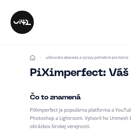
uičkovská abeceda a výrazy potrebné pre biznis
Úvod
PiXimperfect: Váš
Čo to znamená
PiXimperfect je populárna platforma a YouTube
Photoshop a Lightroom. Vytvoril ho Unmesh Din
obrázkov širokej verejnosti.