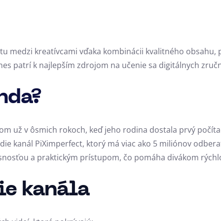
ritu medzi kreatívcami vďaka kombinácii kvalitného obsahu,
Dnes patrí k najlepším zdrojom na učenie sa digitálnych zruč
nda?
 už v ôsmich rokoch, keď jeho rodina dostala prvý počítač
ie kanál PiXimperfect, ktorý má viac ako 5 miliónov odbera
asnosťou a praktickým prístupom, čo pomáha divákom rýchlo
ie kanála