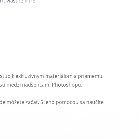
ť vlastné filtre.
.
rístup k exkluzívnym materiálom a priamemu
ností medzi nadšencami Photoshopu.
, kde môžete začať. S jeho pomocou sa naučíte