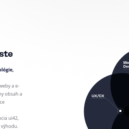
ste
ológie,
weby a e-
ny obsah a
ce
ncia ui42,
 výhodu.