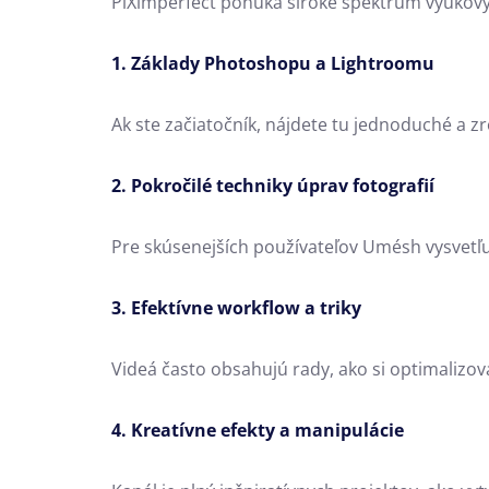
PiXimperfect ponúka široké spektrum výukovýc
1. Základy Photoshopu a Lightroomu
Ak ste začiatočník, nájdete tu jednoduché a 
2. Pokročilé techniky úprav fotografií
Pre skúsenejších používateľov Umésh vysvetľuj
3. Efektívne workflow a triky
Videá často obsahujú rady, ako si optimalizov
4. Kreatívne efekty a manipulácie