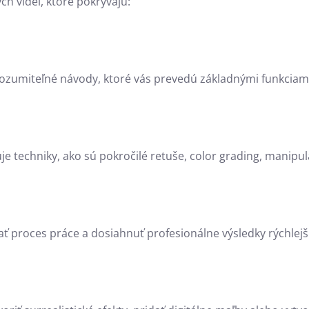
h videí, ktoré pokrývajú:
zrozumiteľné návody, ktoré vás prevedú základnými funkcia
e techniky, ako sú pokročilé retuše, color grading, manipul
ať proces práce a dosiahnuť profesionálne výsledky rýchlejš