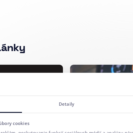
lánky
X/CX
#B2B
#Zaujímavos
igitálna
Strategická
Detaily
tičnej
firmy 2/3: 
 na
AI.
úbory cookies
kume
reklám, poskytovanie funkcií sociálnych médií a analýzu ná