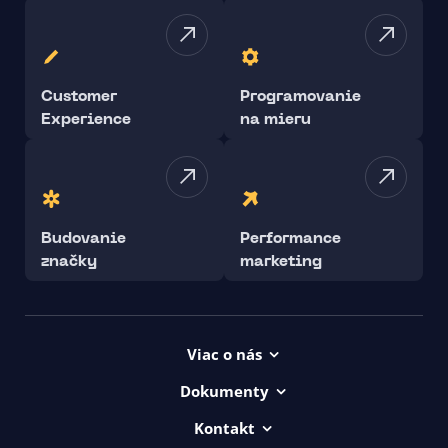
Customer
Programovanie
Experience
na mieru
Budovanie
Performance
značky
marketing
Viac o nás
Projekty
Dokumenty
Kariéra
Všeob. lic. podmienky
Kontakt
uičkovská abeceda
Vyhlásenie o prístupnosti ui42