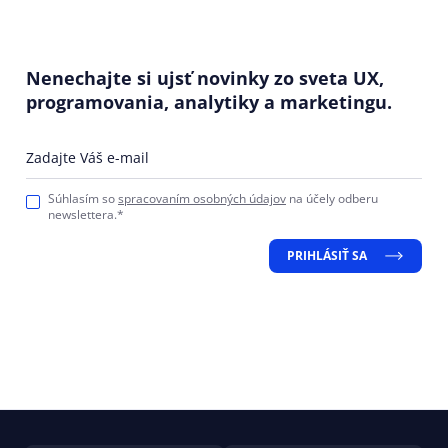
Nenechajte si ujsť novinky zo sveta UX,
programovania, analytiky a marketingu.
Zadajte Váš e-mail
Súhlasím so
spracovaním osobných údajov
na účely odberu
newslettera.*
PRIHLÁSIŤ SA