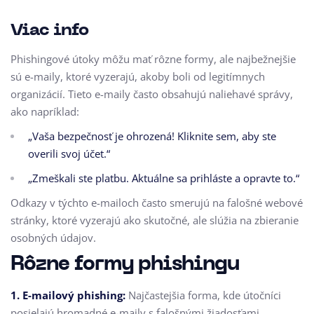
Viac info
Phishingové útoky môžu mať rôzne formy, ale najbežnejšie
sú e-maily, ktoré vyzerajú, akoby boli od legitímnych
organizácií. Tieto e-maily často obsahujú naliehavé správy,
ako napríklad:
„Vaša bezpečnosť je ohrozená! Kliknite sem, aby ste
overili svoj účet.“
„Zmeškali ste platbu. Aktuálne sa prihláste a opravte to.“
Odkazy v týchto e-mailoch často smerujú na falošné webové
stránky, ktoré vyzerajú ako skutočné, ale slúžia na zbieranie
osobných údajov.
Rôzne formy phishingu
1. E-mailový phishing:
Najčastejšia forma, kde útočníci
posielajú hromadné e-maily s falošnými žiadosťami.