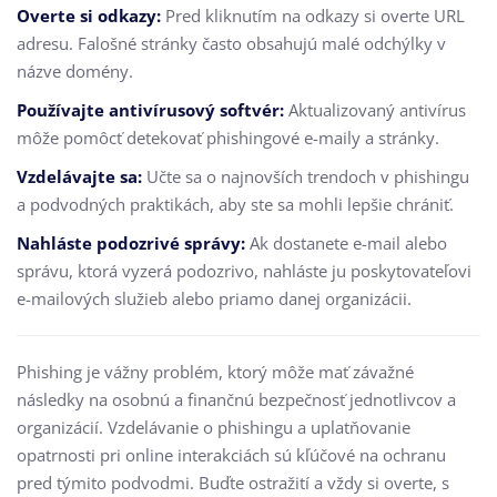
Overte si odkazy:
Pred kliknutím na odkazy si overte URL
adresu. Falošné stránky často obsahujú malé odchýlky v
názve domény.
Používajte antivírusový softvér:
Aktualizovaný antivírus
môže pomôcť detekovať phishingové e-maily a stránky.
Vzdelávajte sa:
Učte sa o najnovších trendoch v phishingu
a podvodných praktikách, aby ste sa mohli lepšie chrániť.
Nahláste podozrivé správy:
Ak dostanete e-mail alebo
správu, ktorá vyzerá podozrivo, nahláste ju poskytovateľovi
e-mailových služieb alebo priamo danej organizácii.
Phishing je vážny problém, ktorý môže mať závažné
následky na osobnú a finančnú bezpečnosť jednotlivcov a
organizácií. Vzdelávanie o phishingu a uplatňovanie
opatrnosti pri online interakciách sú kľúčové na ochranu
pred týmito podvodmi. Buďte ostražití a vždy si overte, s