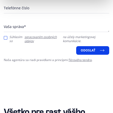
Telefónne číslo
Vaša správa*
Súhlasím
spracovaním osobných
na účely marketingovej
so
údajov
komunikácie.
ODOSLAŤ
Naša agentúra sa riadi pravidlami a princípmi
Férového tendra
.
Všetko pre rast vášho