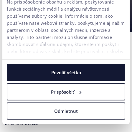
Na prispôsobenie obsahu a reklám, poskytovanie
funkcií sociálnych médií a analýzu návštevnosti
používame súbory cookie. Informácie o tom, ako
používate naše webové stránky, poskytujeme aj našim
partnerom v oblasti sociálnych médií, inzercie a
analýzy. Títo partneri môžu príslušné informácie
skombinovať s ďalšími údajmi, ktoré ste im poskytli
alebo ktoré od vás získali, keď ste používali ich služby.
Povoliť všetko
Kontaktujte nás
Potrebujete poradiť?
Prispôsobiť
Vaše meno*
Odmietnuť
E-mailová adresa*