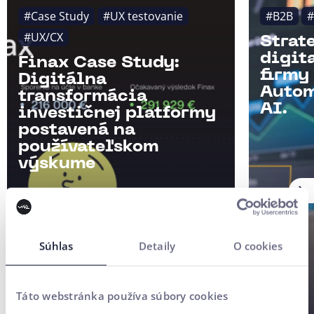
#Case Study
#UX testovanie
#B2B
#
#UX/CX
Strat
digit
Finax Case Study:
firmy
Digitálna
Autom
transformácia
AI.
investičnej platformy
postavená na
používateľskom
výskume
Súhlas
Detaily
O cookies
Táto webstránka používa súbory cookies