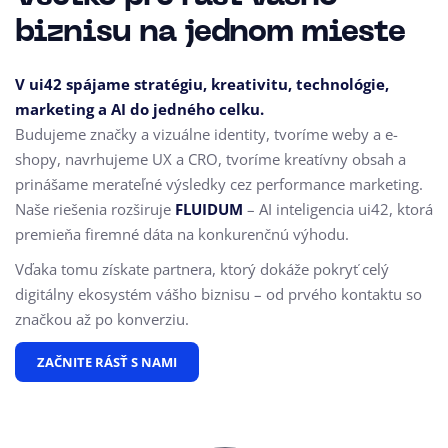
biznisu na jednom mieste
V ui42 spájame stratégiu, kreativitu, technológie,
marketing a AI do jedného celku.
Budujeme značky a vizuálne identity, tvoríme weby a e-
shopy, navrhujeme UX a CRO,
tvoríme kreatívny obsah a
prinášame merateľné výsledky cez performance marketing.
Naše riešenia rozširuje
FLUIDUM
– AI inteligencia ui42, ktorá
premieňa firemné dáta na konkurenčnú výhodu.
Vďaka tomu získate partnera, ktorý dokáže pokryť celý
digitálny ekosystém vášho biznisu – od prvého kontaktu so
značkou až po konverziu.
ZAČNITE RÁSŤ S NAMI