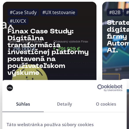
#Case Study
#UX testovanie
#B2B
#
#UX/CX
Strat
digit
Finax Case Study:
firmy
Digitálna
Autom
transformácia
AI.
investičnej platformy
postavená na
používateľskom
výskume
Súhlas
Detaily
O cookies
Táto webstránka používa súbory cookies