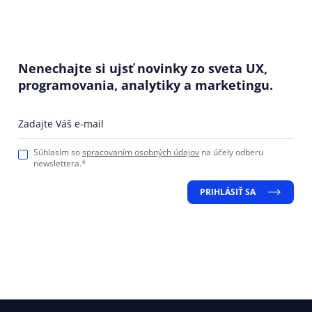
Nenechajte si ujsť novinky zo sveta UX,
programovania, analytiky a marketingu.
Zadajte Váš e-mail
Súhlasím so
spracovaním osobných údajov
na účely odberu
newslettera.*
PRIHLÁSIŤ SA