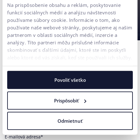
Na prispôsobenie obsahu a reklám, poskytovanie
funkcií sociálnych médií a analýzu návštevnosti
používame súbory cookie. Informácie o tom, ako
používate naše webové stránky, poskytujeme aj našim
partnerom v oblasti sociálnych médií, inzercie a
analýzy. Títo partneri môžu príslušné informácie
skombinovať s ďalšími údajmi, ktoré ste im poskytli
alebo ktoré od vás získali, keď ste používali ich služby.
Povoliť všetko
Kontaktujte nás
Potrebujete poradiť?
Prispôsobiť
Vaše meno*
Odmietnuť
E-mailová adresa*