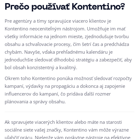
Prečo používať Kontentino?
Pre agentúry a tímy spravujúce viacero klientov je
Kontentino neoceniteľným nástrojom. Umožňuje im mať
všetky informácie na jednom mieste, zjednodušuje tvorbu
obsahu a schvaľovacie procesy, čím šetrí čas a predchádza
chybám. Navyše, vďaka prehľadnému kalendáru je
jednoduchšie sledovať dlhodobú stratégiu a zabezpečiť, aby
bol obsah konzistentný a kvalitný.
Okrem toho Kontentino ponúka možnosť sledovať rozpočty
kampaní, výdavky na propagáciu a dokonca aj zapojenie
influencerov do kampaní, čo pridáva ďalší rozmer
plánovania a správy obsahu.
Ak spravujete viacerých klientov alebo máte na starosti
sociálne siete vašej značky, Kontentino vám môže výrazne
uľahčiť prácu. Nielenže vám poskytne nástroje na efektívne