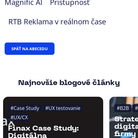
Magnific AI
Prístupnosť
RTB Reklama v reálnom čase
SPÄŤ NA ABECEDU
Najnovšie blogové články
#Case Study
#UX testovanie
#B2B
#
#UX/CX
Strat
digit
Finax Case Study:
firmy
Digitálna