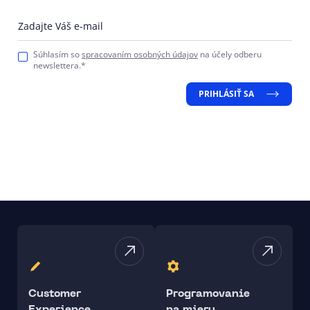
Zadajte Váš e-mail
Súhlasím so
spracovaním osobných údajov
na účely odberu
newslettera.*
PRIHLÁSIŤ SA
Customer
Programovanie
Experience
na mieru