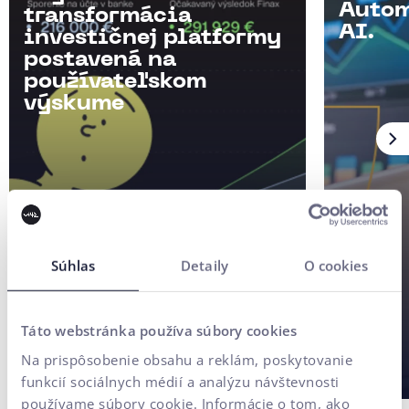
Autom
transformácia
AI.
investičnej platformy
postavená na
používateľskom
výskume
Súhlas
Detaily
O cookies
Táto webstránka používa súbory cookies
Na prispôsobenie obsahu a reklám, poskytovanie
funkcií sociálnych médií a analýzu návštevnosti
používame súbory cookie. Informácie o tom, ako