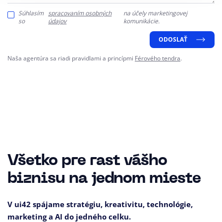
Súhlasím
spracovaním osobných
na účely marketingovej
so
údajov
komunikácie.
ODOSLAŤ
Naša agentúra sa riadi pravidlami a princípmi
Férového tendra
.
Všetko pre rast vášho
biznisu na jednom mieste
V ui42 spájame stratégiu, kreativitu, technológie,
marketing a AI do jedného celku.