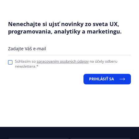
Nenechajte si ujsť novinky zo sveta UX,
programovania, analytiky a marketingu.
Zadajte Váš e-mail
Súhlasím so
spracovaním osobných údajov
na účely odberu
newslettera.*
PRIHLÁSIŤ SA