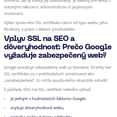
doménu, ale aj všetky jej subdomény. Je ideálny pre weby s
viacerými sekciami, administráciou či jazykovými
mutáciami.
Výber správneho SSL certifikátu závisí od typu webu, jeho
štruktúry a práce s dátami používateľov.
Vplyv SSL na SEO a
dôveryhodnosť: Prečo Google
vyžaduje zabezpečený web?
Google považuje zabezpečený web za štandard. Stránky bez
SSL certifikátu sú v prehliadačoch označované ako
„nezabezpečené“, čo môže používateľov okamžite odradiť.
Z pohľadu SEO má SSL certifikát niekoľko výhod:
je jedným z hodnotiacich faktorov Google,
zvyšuje dôveryhodnosť webu,
pomáha znižovať mieru odchodov.