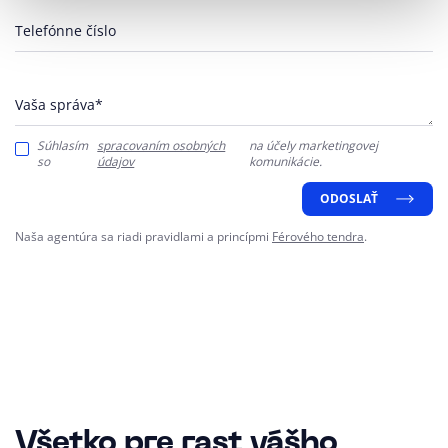
Telefónne číslo
Vaša správa*
Súhlasím
spracovaním osobných
na účely marketingovej
so
údajov
komunikácie.
ODOSLAŤ
Naša agentúra sa riadi pravidlami a princípmi
Férového tendra
.
Všetko pre rast vášho