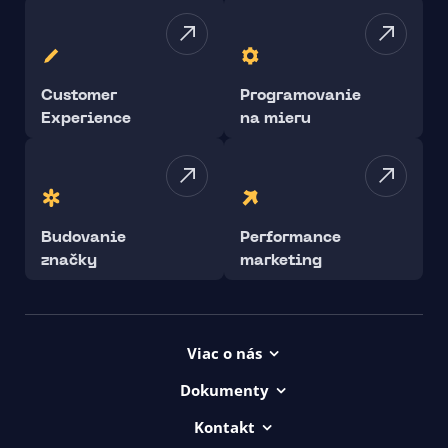
Customer
Programovanie
Experience
na mieru
Budovanie
Performance
značky
marketing
Viac o nás
Projekty
Dokumenty
Kariéra
Všeob. lic. podmienky
Kontakt
uičkovská abeceda
Vyhlásenie o prístupnosti ui42