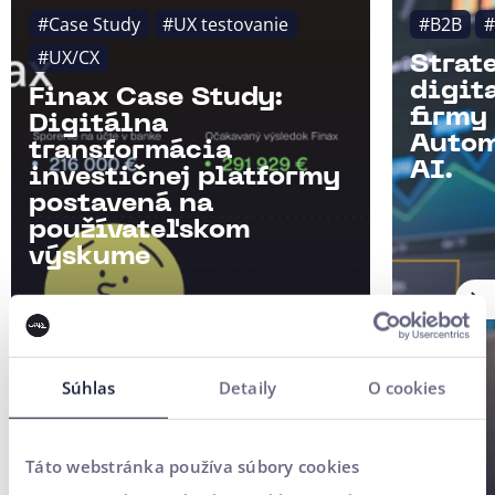
#Case Study
#UX testovanie
#B2B
#
#UX/CX
Strat
digit
Finax Case Study:
firmy
Digitálna
Autom
transformácia
AI.
investičnej platformy
postavená na
používateľskom
výskume
Súhlas
Detaily
O cookies
Táto webstránka používa súbory cookies