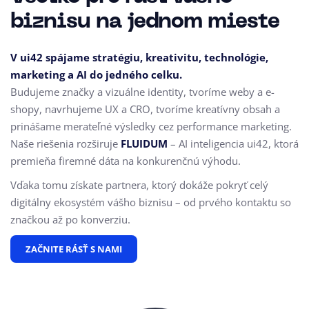
biznisu na jednom mieste
V ui42 spájame stratégiu, kreativitu, technológie,
marketing a AI do jedného celku.
Budujeme značky a vizuálne identity, tvoríme weby a e-
shopy, navrhujeme UX a CRO,
tvoríme kreatívny obsah a
prinášame merateľné výsledky cez performance marketing.
Naše riešenia rozširuje
FLUIDUM
– AI inteligencia ui42, ktorá
premieňa firemné dáta na konkurenčnú výhodu.
Vďaka tomu získate partnera, ktorý dokáže pokryť celý
digitálny ekosystém vášho biznisu – od prvého kontaktu so
značkou až po konverziu.
ZAČNITE RÁSŤ S NAMI