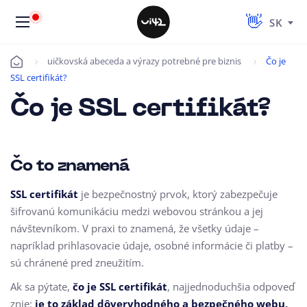
SK
uičkovská abeceda a výrazy potrebné pre biznis
Čo je
Úvod
SSL certifikát?
Čo je SSL certifikát?
Čo to znamená
SSL certifikát
je bezpečnostný prvok, ktorý zabezpečuje
šifrovanú komunikáciu medzi webovou stránkou a jej
návštevníkom. V praxi to znamená, že všetky údaje –
napríklad prihlasovacie údaje, osobné informácie či platby –
sú chránené pred zneužitím.
Ak sa pýtate,
čo je SSL certifikát
, najjednoduchšia odpoveď
znie:
je to základ dôveryhodného a bezpečného webu,