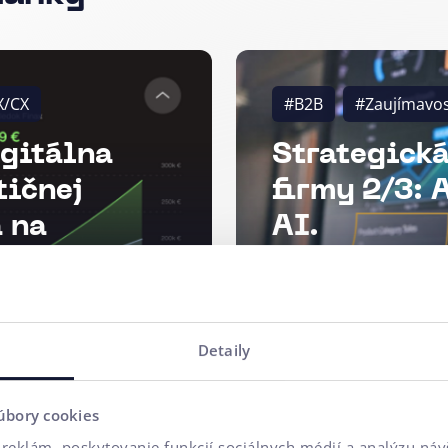
X/CX
#B2B
#Zaujímavos
igitálna
Strategická
tičnej
firmy 2/3: 
 na
AI.
kume
Detaily
úbory cookies
reklám, poskytovanie funkcií sociálnych médií a analýzu ná