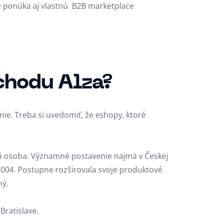
ie ponúka aj vlastnú B2B marketplace
chodu Alza?
ie. Treba si uvedomiť, že eshopy, ktoré
cká osoba. Významné postavenie najmä v Českej
u 2004. Postupne rozširovala svoje produktové
ný.
Bratislave.