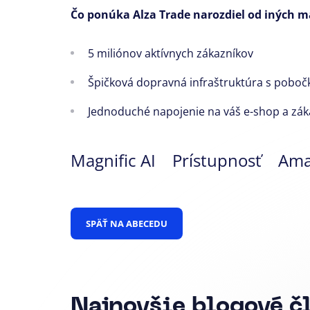
Čo ponúka Alza Trade narozdiel od iných m
5 miliónov aktívnych zákazníkov
Špičková dopravná infraštruktúra s pobočk
Jednoduché napojenie na váš e-shop a zá
Magnific AI
Prístupnosť
Ama
SPÄŤ NA ABECEDU
Najnovšie blogové č