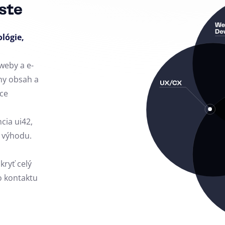
ste
ológie,
weby a e-
ny obsah a
ce
ncia ui42,
 výhodu.
kryť celý
o kontaktu