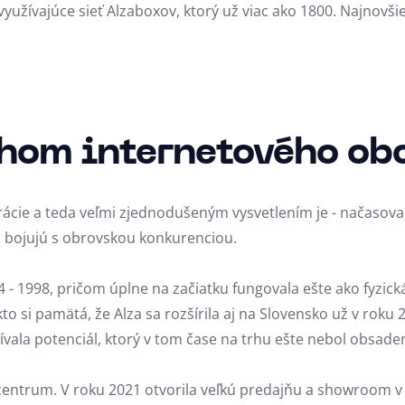
využívajúce sieť Alzaboxov, ktorý už viac ako 1800. Najnovš
chom internetového ob
ácie a teda veľmi zjednodušeným vysvetlením je - načasovan
 a bojujú s obrovskou konkurenciou.
94 - 1998, pričom úplne na začiatku fungovala ešte ako fyzi
to si pamätá, že Alza sa rozšírila aj na Slovensko už v rok
ívala potenciál, ktorý v tom čase na trhu ešte nebol obsade
é centrum. V roku 2021 otvorila veľkú predajňu a showroom v 