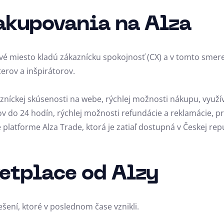
akupovania na Alza
vé miesto kladú zákaznícku spokojnosť (CX) a v tomto sme
erov a inšpirátorov.
zníckej skúsenosti na webe, rýchlej možnosti nákupu, využív
v do 24 hodín, rýchlej možnosti refundácie a reklamácie, pr
e platforme Alza Trade, ktorá je zatiaľ dostupná v Českej re
ketplace od Alzy
šení, ktoré v poslednom čase vznikli.