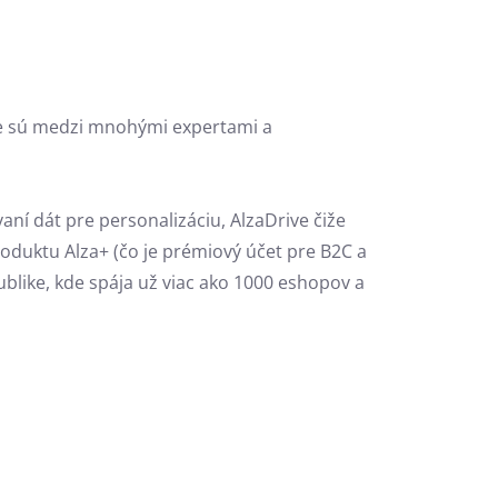
re sú medzi mnohými expertami a
aní dát pre personalizáciu, AlzaDrive čiže
oduktu Alza+ (čo je prémiový účet pre B2C a
publike, kde spája už viac ako 1000 eshopov a