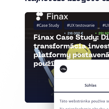
#Case Study
#UX testovanie
#U
Finax Case Study: D
transformácia inves
platformy postavená
používateľskom výs
Súhlas
Táto webstránka používa s
Na prispôsobenie obsahu a 