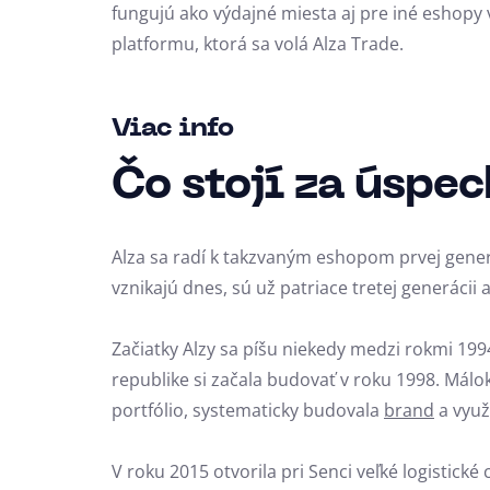
fungujú ako výdajné miesta aj pre iné eshopy 
platformu, ktorá sa volá Alza Trade.
Viac info
Čo stojí za úspe
Alza sa radí k takzvaným eshopom prvej gener
vznikajú dnes, sú už patriace tretej generácii
Začiatky Alzy sa píšu niekedy medzi rokmi 19
republike si začala budovať v roku 1998. Málok
portfólio, systematicky budovala
brand
a využ
V roku 2015 otvorila pri Senci veľké logistick