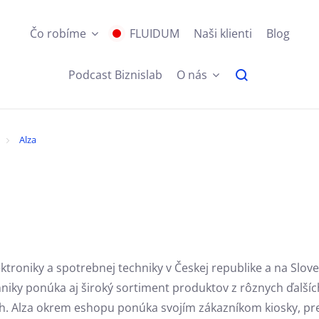
Čo robíme
FLUIDUM
Naši klienti
Blog
Podcast Biznislab
O nás
Alza
ktroniky a spotrebnej techniky v Českej republike a na Slove
iky ponúka aj široký sortiment produktov z rôznych ďalších
. Alza okrem eshopu ponúka svojím zákazníkom kiosky, pred