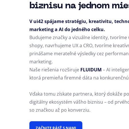
biznisu na jednom mie
V ui42 spájame stratégiu, kreativitu, techn
marketing a AI do jedného celku.
Budujeme značky a vizuálne identity, tvoríme 
shopy, navrhujeme UX a CRO,
tvoríme kreatív
prinášame merateľné výsledky cez performan
marketing.
Naše riešenia rozširuje
FLUIDUM
– AI intelige
ktorá premieňa firemné dáta na konkurenčnú
Vďaka tomu získate partnera, ktorý dokáže po
digitálny ekosystém vášho biznisu – od prvéh
so značkou až po konverziu.
ZAČNITE RÁSŤ S NAMI