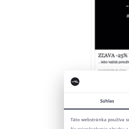
Súhlas
Obrázok č. 89: Pr
Facebook Ads môž
Táto webstránka používa s
neodporúčame to.
Na prispôsobenie obsahu a 