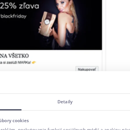
Detaily
íklady Facebook Ads
ete používať aj bez vytvoreného Facebook proﬁlu svojho e
úbory cookies
 Jednak je tam menej nastavení a hlavne reklama musí bež
reklám, poskytovanie funkcií sociálnych médií a analýzu ná