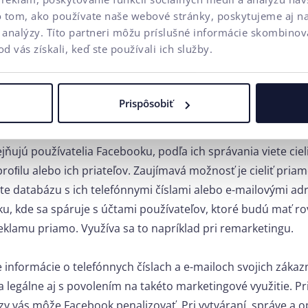
o tom, ako používate naše webové stránky, poskytujeme aj n
zvyčajne Facebook proﬁl. Samozrejme, o svoj Facebook proﬁl 
a analýzy. Títo partneri môžu príslušné informácie skombinova
čo si vyžaduje čas. V prvom rade si pri Facebook Ads musíte
od vás získali, keď ste používali ich služby.
 byť kliknutie na príspevok, zobrazenie v „newsfeede“ alebo 
 alebo komentár. Môže to však byť aj nákup alebo iná aktivit
a s kontaktnými údajmi (e-mail, tel. číslo).
Prispôsobiť
 vyberáte cieľovú skupinu pre Facebook Ads. Cieliť môžete p
jňujú používatelia Facebooku, podľa ich správania viete ciel
roﬁlu alebo ich priateľov. Zaujímavá možnosť je cieliť priam
te databázu s ich telefónnymi číslami alebo e-mailovými ad
ku, kde sa spáruje s účtami používateľov, ktoré budú mať ro
 reklamu priamo. Využíva sa to napríklad pri remarketingu.
informácie o telefónnych číslach a e-mailoch svojich záka
a legálne aj s povolením na takéto marketingové využitie. Pri
zy vás môže Facebook penalizovať. Pri vytváraní, správe a op