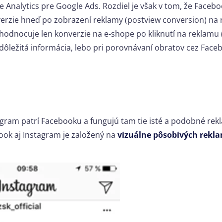
 Analytics pre Google Ads. Rozdiel je však v tom, že Facebo
rzie hneď po zobrazení reklamy (postview conversion) na 
yhodnocuje len konverzie na e-shope po kliknutí na reklamu 
o dôležitá informácia, lebo pri porovnávaní obratov cez Fac
tagram patrí Facebooku a fungujú tam tie isté a podobné re
ook aj Instagram je založený na
vizuálne pôsobivých rekl