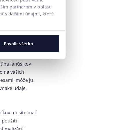
ašim partnerom v oblasti
sa musíte
ť s ďalšími údajmi, ktoré
 ujasniť
cieľ
nejaká interakcia,
a, napríklad
Povoliť všetko
odľa informácií,
iť na fanúšikov
o na vašich
resami, môže ju
vnaké údaje.
zníkov musíte mať
 použití
timalizácií