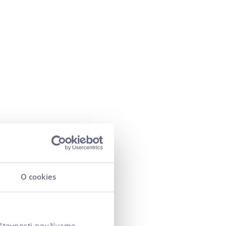
O cookies
-shopu, no
ať pod nejakou
vštevnosti používame