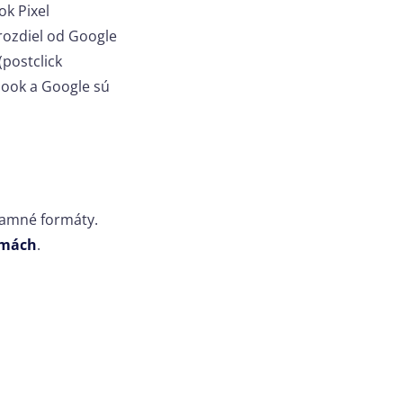
ok Pixel
rozdiel od Google
(postclick
ebook a Google sú
klamné formáty.
amách
.