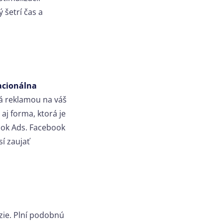
 šetrí čas a
racionálna
á reklamou na váš
aj forma, ktorá je
ook Ads. Facebook
í zaujať
rzie. Plní podobnú