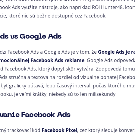
ook Ads využite nástroje, ako napríklad ROI Hunter48, ktorý
ie, ktoré nie sú bežne dostupné cez Facebook.
ds vs Google Ads
dzi Facebook Ads a Google Ads je v tom, že
Google Ads je 
emocionálnej Facebook Ads reklame
. Google Ads odpoved
od Facebook Ads, ktorý dopyt skôr vytvára. Zodpovedá tomu 
Ads stručná a textová na rozdiel od vizuálne bohatej Faceb
byť graﬁcky pútavá, lebo časový interval, počas ktorého mus
oku, je veľmi krátky, niekedy sú to len milisekundy.
vanie Facebook Ads
tný trackovací kód
Facebook Pixel
, cez ktorý sleduje konve