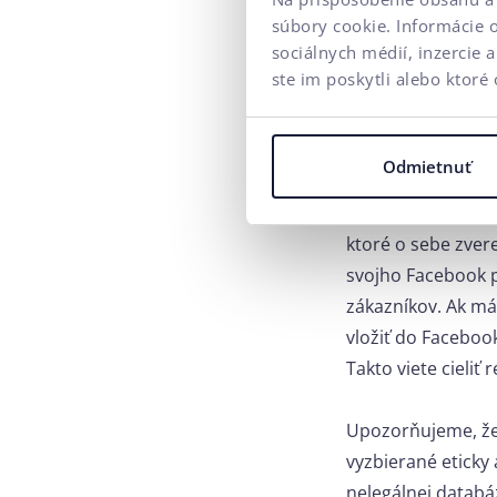
súbory cookie. Informácie 
hlavičkou, čo je 
sociálnych médií, inzercie 
priebežne starať, 
ste im poskytli alebo ktoré 
reklamy
, čo môže
ako napríklad Like
vyplnenie formulár
Odmietnuť
V druhom kroku si
ktoré o sebe zvere
svojho Facebook p
zákazníkov. Ak má
vložiť do Faceboo
Takto viete cieliť
Upozorňujeme, že 
vyzbierané eticky 
nelegálnej databá