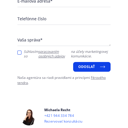
E-mailová adresa*
Telefónne číslo
Vaša správa*
Súhlasím
spracovaním
na účely marketingovej
so
osobných údajov
komunikácie.
ODOSLAŤ
Naša agentúra sa riadi pravidlami a princípmi
Férového
tendra
.
Michaela Recht
+421 944 334 784
Rezervovať konzultáciu