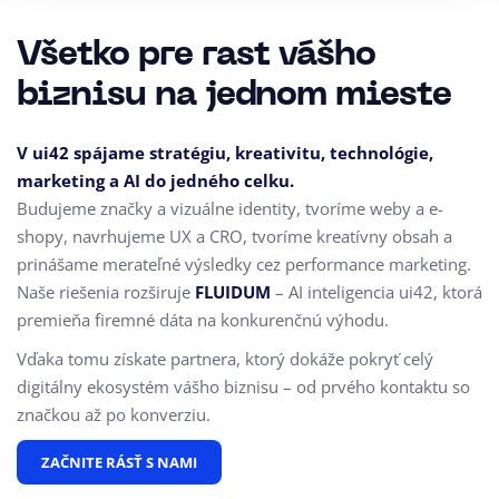
Všetko pre rast vášho
biznisu na jednom mieste
V ui42 spájame stratégiu, kreativitu, technológie,
marketing a AI do jedného celku.
Budujeme značky a vizuálne identity, tvoríme weby a e-
shopy, navrhujeme UX a CRO,
tvoríme kreatívny obsah a
prinášame merateľné výsledky cez performance marketing.
Naše riešenia rozširuje
FLUIDUM
– AI inteligencia ui42, ktorá
premieňa firemné dáta na konkurenčnú výhodu.
Vďaka tomu získate partnera, ktorý dokáže pokryť celý
digitálny ekosystém vášho biznisu – od prvého kontaktu so
značkou až po konverziu.
ZAČNITE RÁSŤ S NAMI