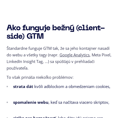
Ako funguje bežný (client-
side) GTM
Štandardne funguje GTM tak, že sa jeho kontajner nasadí
do webu a všetky tagy (napr.
Google Analytics
, Meta Pixel,
LinkedIn Insight Tag, …) sa spúšťajú v prehliadači
používateľa.
To však prináša niekoľko problémov:
strata dát
kvôli adblockom a obmedzeniam cookies,
spomalenie webu
, keď sa načítava viacero skriptov,
riziko pre bezpečnosť
, lebo dáta idú priamo cez