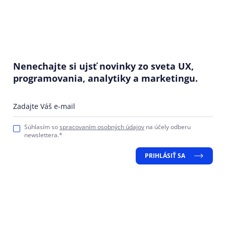
Nenechajte si ujsť novinky zo sveta UX,
programovania, analytiky a marketingu.
Zadajte Váš e-mail
Súhlasím so
spracovaním osobných údajov
na účely odberu
newslettera.*
PRIHLÁSIŤ SA