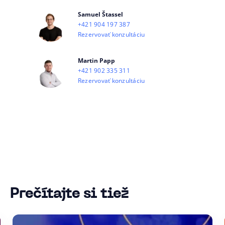
Samuel Štassel
+421 904 197 387
Rezervovať konzultáciu
Martin Papp
+421 902 335 311
Rezervovať konzultáciu
Prečítajte si tiež