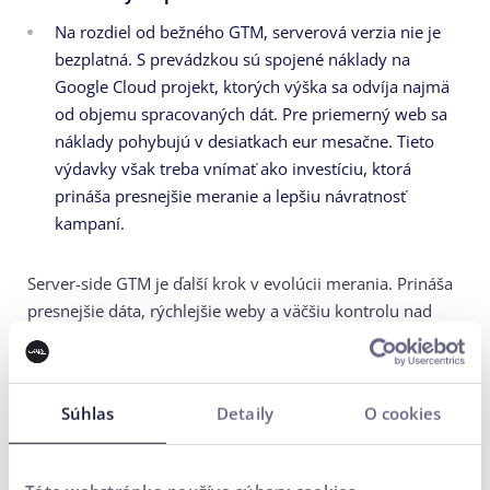
Na rozdiel od bežného GTM, serverová verzia nie je
bezplatná. S prevádzkou sú spojené náklady na
Google Cloud projekt, ktorých výška sa odvíja najmä
od objemu spracovaných dát. Pre priemerný web sa
náklady pohybujú v desiatkach eur mesačne. Tieto
výdavky však treba vnímať ako investíciu, ktorá
prináša presnejšie meranie a lepšiu návratnosť
kampaní.
Server-side GTM je ďalší krok v evolúcii merania. Prináša
presnejšie dáta, rýchlejšie weby a väčšiu kontrolu nad
tým, čo a komu odosielate. Áno, vyžaduje si trochu viac
príprav a technických znalostí, ale odmenou je moderné
meranie, ktoré vám dá konkurenčnú výhodu.
Súhlas
Detaily
O cookies
Uičkovský tip: Hoci implementácia
Server-side GTM
vyžaduje počiatočnú prípravu, výhody v podobe
presnejších dát, rýchlejšieho webu a väčšej kontroly nad