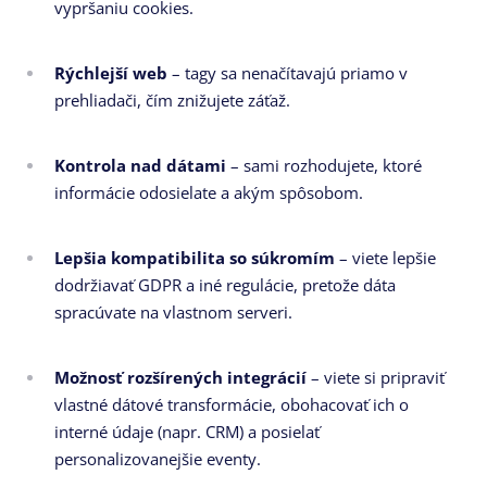
vypršaniu cookies.
Rýchlejší web
– tagy sa nenačítavajú priamo v
prehliadači, čím znižujete záťaž.
Kontrola nad dátami
– sami rozhodujete, ktoré
informácie odosielate a akým spôsobom.
Lepšia kompatibilita so súkromím
– viete lepšie
dodržiavať GDPR a iné regulácie, pretože dáta
spracúvate na vlastnom serveri.
Možnosť rozšírených integrácií
– viete si pripraviť
vlastné dátové transformácie, obohacovať ich o
interné údaje (napr. CRM) a posielať
personalizovanejšie eventy.