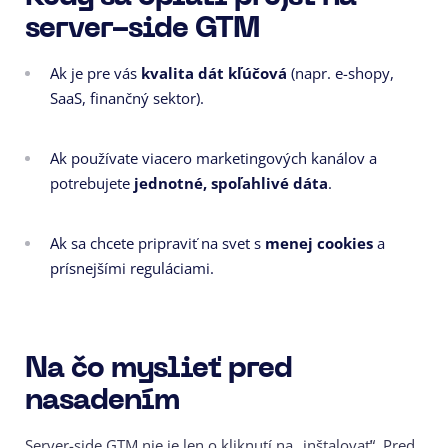
server-side GTM
Ak je pre vás
kvalita dát kľúčová
(napr. e-shopy,
SaaS, finančný sektor).
Ak používate viacero marketingových kanálov a
potrebujete
jednotné, spoľahlivé dáta
.
Ak sa chcete pripraviť na svet s
menej cookies
a
prísnejšími reguláciami.
Na čo myslieť pred
nasadením
Server-side GTM
nie je len o kliknutí na „inštalovať“. Pred