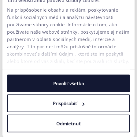
Táto webstránka používa súbory cookies
vašimi údajmi sa veľkým e-shopom a firmám rýchlo
Na prispôsobenie obsahu a reklám, poskytovanie
vrátia.
Chcete zistiť, či je Server-side GTM vhodný aj
funkcií sociálnych médií a analýzu návštevnosti
pre váš biznis?
Ozvite sa nám. Radi s vami preberieme
používame súbory cookie. Informácie o tom, ako
možnosti nasadenia a pomôžeme vám nastaviť merania
používate naše webové stránky, poskytujeme aj našim
tak, aby ste z kampaní vyťažili maximum.
partnerom v oblasti sociálnych médií, inzercie a
analýzy. Títo partneri môžu príslušné informácie
skombinovať s ďalšími údajmi, ktoré ste im poskytli
alebo ktoré od vás získali, keď ste používali ich služby.
Sú vám niektoré výrazy nejasné? Pozrite
uičkovskú
abecedu
Povoliť všetko
Prispôsobiť
Odmietnuť
FAQ / Často kladené otázky