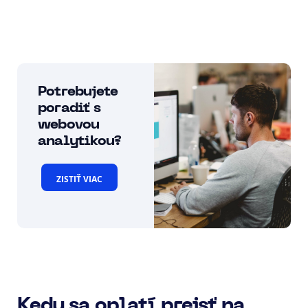
Potrebujete
poradiť s
webovou
analytikou?
ZISTIŤ VIAC
Kedy sa oplatí prejsť na