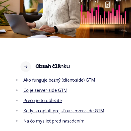
Obsah článku
Ako funguje bežný (client-side) GTM
Čo je server-side GTM
Prečo je to dôležité
Kedy sa oplatí prejsť na server-side GTM
Na čo myslieť pred nasadením