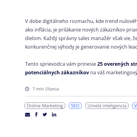
V dobe digitálneho rozmachu, kde trend nulového
ako inflácia, je prilákanie nových zákazníkov pr
dielom. Každý správny sales manažér však vie, že 
konkurenčnej výhody je generovanie nových lead
Tento sprievodca vám prinesie
25 overených str
potenciálnych zákazníkov
na váš marketingový
7 min čítania
Online Marketing
SEO
Umelá inteligencia
V