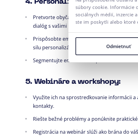
4. Personalizovaný email mar
súbory cookie. Informácie 
sociálnych médií, inzercie 
Pretvorte obyčajný email či newsletter na p
ste im poskytli alebo ktoré 
dialóg s vašimi potenciálnymi leadmi.
Prispôsobte emaily správaniu a preferenciám
Odmietnuť
silu personalizácie.
Segmentujte emailové kampane a oslovte ka
5. Webináre a workshopy:
Využite ich na sprostredkovanie informácii a
kontakty.
Riešte bežné problémy a ponúknite praktické 
Registrácia na webinár slúži ako brána do v