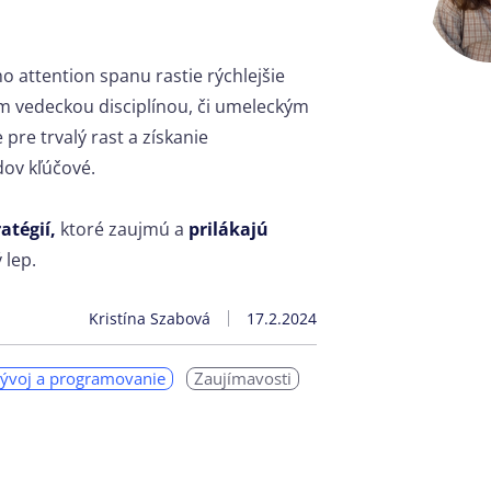
 attention spanu rastie rýchlejšie
iam vedeckou disciplínou, či umeleckým
pre trvalý rast a získanie
ov kľúčové.
atégií,
ktoré zaujmú a
prilákajú
 lep.
Kristína Szabová
17.2.2024
ývoj a programovanie
Zaujímavosti