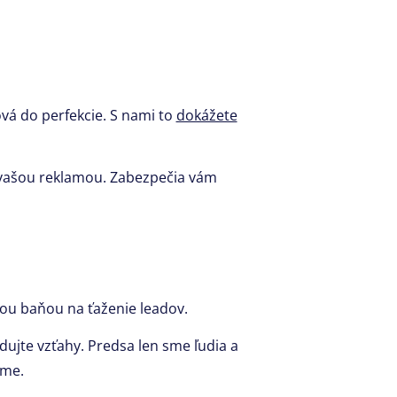
ová do perfekcie. S nami to
dokážete
s vašou reklamou. Zabezpečia vám
latou baňou na ťaženie leadov.
dujte vzťahy. Predsa len sme ľudia a
íme.