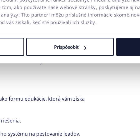
keting:
o tom, ako používate naše webové stránky, poskytujeme aj n
a analýzy. Títo partneri môžu príslušné informácie skombinova
latformu, kde môže prebiehať osobný
od vás získali, keď ste používali ich služby.
 jednotlivých príjemcov, nepodceňujte
Prispôsobiť
ždého individuálnym hlasom.
 ako formu edukácie, ktorá vám získa
riešenia.
ášho systému na pestovanie leadov.