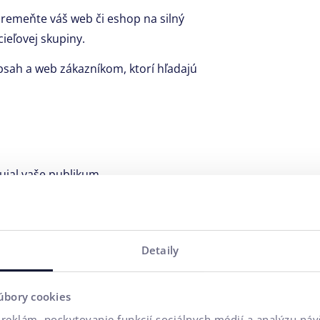
premeňte váš web či eshop na silný
ieľovej skupiny.
bsah a web zákazníkom, ktorí hľadajú
jal vaše publikum.
 a komplexných sprievodcov, ako
zníkov.
Detaily
grafikami a blogmi pre rôzne
úbory cookies
reklám, poskytovanie funkcií sociálnych médií a analýzu ná