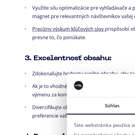
Využite silu optimalizácie pre vyhľadávače a 
magnet pre relevantných návštevníkov vašej c
Precízny výskum kľúčových slov
prispôsobí o
presne to, čo ponúkate.
3. Excelentnosť obsahu:
Zdokonaľujte hodnotu svojho obsahu, aby zau
Ak je to vhodné, vytvorte e-knihy či lákavých
výmenu za kontaktné informácie vašich záka
Súhlas
Diverzifikujte obsah s pútavými videami, info
preferencie vašej cieľovej skupiny.
Táto webstránka používa s
Na prispôsobenie obsahu a 