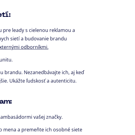
tí:
 pre leady s cielenou reklamou a
nych sietí a budovanie brandu
 externými odborníkmi.
unitu.
mu brandu. Nezanedbávajte ich, aj keď
šie. Ukážte ľudskosť a autenticitu.
ram:
i ambasádormi vašej značky.
ho mena a premeňte ich osobné siete