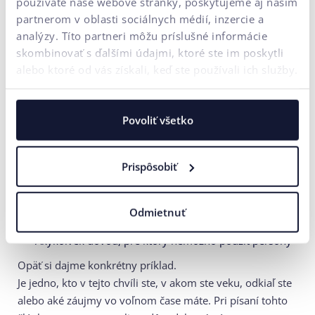
používate naše webové stránky, poskytujeme aj našim
“With the popularity of the Jobs-to-Be-Done paradigm,
partnerom v oblasti sociálnych médií, inzercie a
there are calls in some corners to abandon personas,
analýzy. Títo partneri môžu príslušné informácie
suggesting that JTBD has emerged as a more useful
skombinovať s ďalšími údajmi, ktoré ste im poskytli
technique.”
alebo ktoré od vás získali, keď ste používali ich služby.
Kedy môže byť vhodnejšie použiť “Jobs-to-Be-
Done”?
Povoliť všetko
Nové produkty
Prispôsobiť
Veľmi úzko špecifický sortiment
Naopak, veľmi široko-zameraný sortiment
Odmietnuť
Ak predávate služby alebo poradentsvo, b2b segment
Akýkoľvek dôvod, pre ktorý nemožno použiť persony
Opäť si dajme konkrétny príklad.
Je jedno, kto v tejto chvíli ste, v akom ste veku, odkiaľ ste
alebo aké záujmy vo voľnom čase máte. Pri písaní tohto