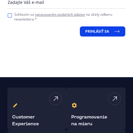
Zadajte Váš e-mail
Súhlasím so
spracovaním osobných údajov
na účely odberu
newslettera.*
PRIHLÁSIŤ SA
Customer
Programovanie
Experience
na mieru