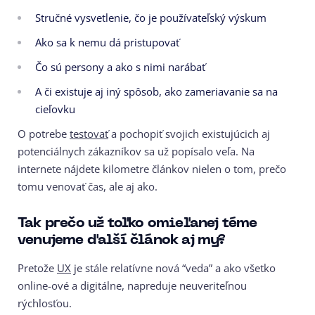
Stručné vysvetlenie, čo je používateľský výskum
Ako sa k nemu dá pristupovať
Čo sú persony a ako s nimi narábať
A či existuje aj iný spôsob, ako zameriavanie sa na
cieľovku
O potrebe
testovať
a pochopiť svojich existujúcich aj
potenciálnych zákazníkov sa už popísalo veľa. Na
internete nájdete kilometre článkov nielen o tom, prečo
tomu venovať čas, ale aj ako.
Tak prečo už toľko omieľanej téme
venujeme ďalší článok aj my?
Pretože
UX
je stále relatívne nová “veda” a ako všetko
online-ové a digitálne, napreduje neuveriteľnou
rýchlosťou.