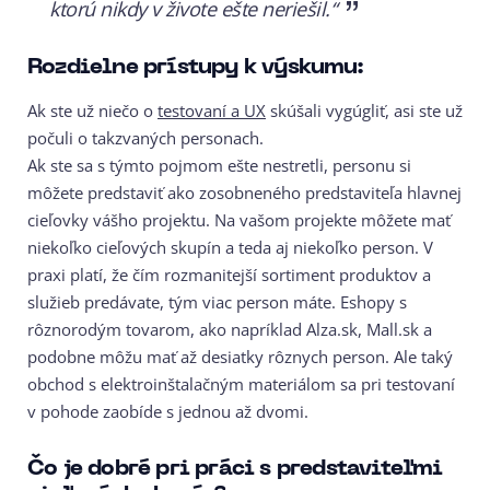
ktorú nikdy v živote ešte neriešil.“
Rozdielne prístupy k výskumu:
Ak ste už niečo o
testovaní a UX
skúšali vygúgliť, asi ste už
počuli o takzvaných personach.
Ak ste sa s týmto pojmom ešte nestretli, personu si
môžete predstaviť ako zosobneného predstaviteľa hlavnej
cieľovky vášho projektu. Na vašom projekte môžete mať
niekoľko cieľových skupín a teda aj niekoľko person. V
praxi platí, že čím rozmanitejší sortiment produktov a
služieb predávate, tým viac person máte. Eshopy s
rôznorodým tovarom, ako napríklad Alza.sk, Mall.sk a
podobne môžu mať až desiatky rôznych person. Ale taký
obchod s elektroinštalačným materiálom sa pri testovaní
v pohode zaobíde s jednou až dvomi.
Čo je dobré pri práci s predstaviteľmi