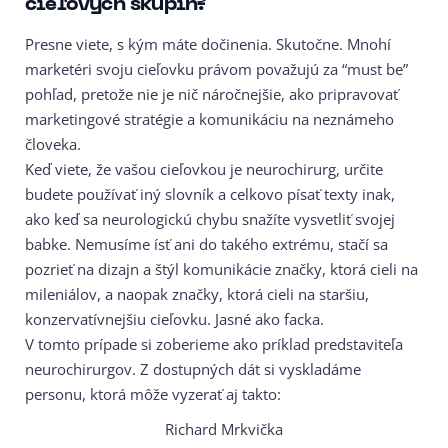
cieľových skupín?
Presne viete, s kým máte dočinenia. Skutočne. Mnohí
marketéri svoju cieľovku právom považujú za “must be”
pohľad, pretože nie je nič náročnejšie, ako pripravovať
marketingové stratégie a komunikáciu na neznámeho
človeka.
Keď viete, že vašou cieľovkou je neurochirurg, určite
budete používať iný slovník a celkovo písať texty inak,
ako keď sa neurologickú chybu snažíte vysvetliť svojej
babke. Nemusíme ísť ani do takého extrému, stačí sa
pozrieť na dizajn a štýl komunikácie značky, ktorá cieli na
mileniálov, a naopak značky, ktorá cieli na staršiu,
konzervatívnejšiu cieľovku. Jasné ako facka.
V tomto prípade si zoberieme ako príklad predstaviteľa
neurochirurgov. Z dostupných dát si vyskladáme
personu, ktorá môže vyzerať aj takto:
Richard Mrkvička