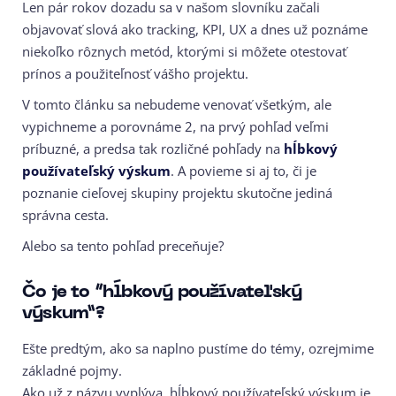
Len pár rokov dozadu sa v našom slovníku začali
objavovať slová ako tracking, KPI, UX a dnes už poznáme
niekoľko rôznych metód, ktorými si môžete otestovať
prínos a použiteľnosť vášho projektu.
V tomto článku sa nebudeme venovať všetkým, ale
vypichneme a porovnáme 2, na prvý pohľad veľmi
príbuzné, a predsa tak rozličné pohľady na
hĺbkový
používateľský výskum
. A povieme si aj to, či je
poznanie cieľovej skupiny projektu skutočne jediná
správna cesta.
Alebo sa tento pohľad preceňuje?
Čo je to “hĺbkový používateľský
výskum”?
Ešte predtým, ako sa naplno pustíme do témy, ozrejmime
základné pojmy.
Ako už z názvu vyplýva, hĺbkový používateľský výskum je