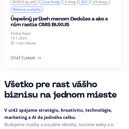
BUXUS by ui42
Case Study
E-shop
SEO
UX dizajn
Webová analytika
Úspešný príbeh menom Dedoles a ako s
ním rastie CMS BUXUS
Andrej Kajan
19.1.2024
1 min čítania
ČÍTAŤ ČLÁNOK
Všetko pre rast vášho
biznisu na jednom mieste
V ui42 spájame stratégiu, kreativitu, technológie,
marketing a AI do jedného celku.
Budujeme značky a vizuálne identity, tvoríme weby a e-