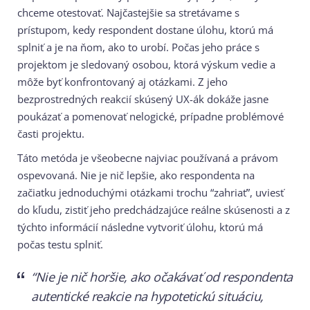
chceme otestovať. Najčastejšie sa stretávame s
prístupom, kedy respondent dostane úlohu, ktorú má
splniť a je na ňom, ako to urobí. Počas jeho práce s
projektom je sledovaný osobou, ktorá výskum vedie a
môže byť konfrontovaný aj otázkami. Z jeho
bezprostredných reakcií skúsený UX-ák dokáže jasne
poukázať a pomenovať nelogické, prípadne problémové
časti projektu.
Táto metóda je všeobecne najviac používaná a právom
ospevovaná. Nie je nič lepšie, ako respondenta na
začiatku jednoduchými otázkami trochu “zahriať”, uviesť
do kľudu, zistiť jeho predchádzajúce reálne skúsenosti a z
týchto informácií následne vytvoriť úlohu, ktorú má
počas testu splniť.
“Nie je nič horšie, ako očakávať od respondenta
autentické reakcie na hypotetickú situáciu,