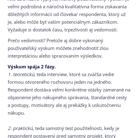
veľmi podrobná a náročná kvalitatívna forma získavania
dôležitých informácií od človeka/ respondenta, ktorý už
je, alebo môže byť vaším potenciálnym zákazníkom.
Vyžaduje si dostatok času, trpezlivosti aj vedomostí.
Prečo vedomostí? Pretože aj dobre vykonaný
používateľský výskum môžete znehodnotiť zlou
interpretáciou alebo spracovaním výsledkov.
Výskum spája 2 fázy.
1. teoretickú
, teda interview, ktoré sa zväčša vedie
formou otvoreného rozhovoru jeden na jedného.
Respondent dostáva veľmi konkrétne otázky zamerané na
objasnenie jeho nákupného správania, štandardné cesty
a postupy, motivátory ale aj prekážky k uskutočneniu
nákupu.
2. praktickú
, teda samotný test použiteľnosti, kedy je
respondent postavený pred samotný projekt, ktorý