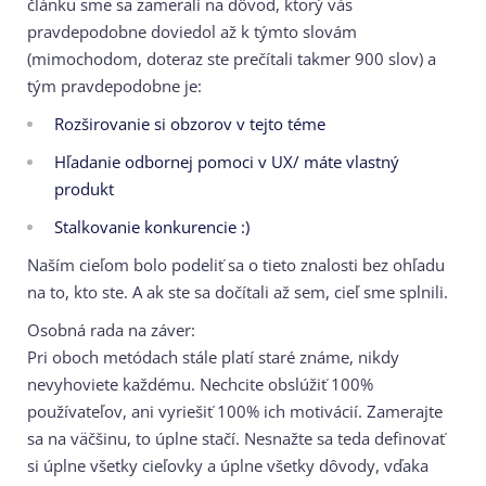
článku sme sa zamerali na dôvod, ktorý vás
pravdepodobne doviedol až k týmto slovám
(mimochodom, doteraz ste prečítali takmer 900 slov) a
tým pravdepodobne je:
Rozširovanie si obzorov v tejto téme
Hľadanie odbornej pomoci v UX/ máte vlastný
produkt
Stalkovanie konkurencie :)
Naším cieľom bolo podeliť sa o tieto znalosti bez ohľadu
na to, kto ste. A ak ste sa dočítali až sem, cieľ sme splnili.
Osobná rada na záver:
Pri oboch metódach stále platí staré známe, nikdy
nevyhoviete každému. Nechcite obslúžiť 100%
používateľov, ani vyriešiť 100% ich motivácií. Zamerajte
sa na väčšinu, to úplne stačí. Nesnažte sa teda definovať
si úplne všetky cieľovky a úplne všetky dôvody, vďaka