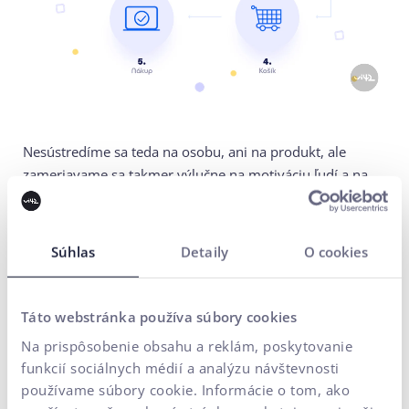
Nesústredíme sa teda na osobu, ani na produkt, ale
zameriavame sa takmer výlučne na motiváciu ľudí a na
to, ako konajú. Snažíme sa identifikovať ich úzkosti,
problémy a hlbšie dôvody, prečo konajú tak, ako konajú,
prečo prišli na náš web a prečo reagujú určitými
Súhlas
Detaily
O cookies
spôsobmi.
Názory na túto metódu sa rôznia a, ako všetko, má veľa
Táto webstránka používa súbory cookies
odporcov aj podporovateľov.
Na prispôsobenie obsahu a reklám, poskytovanie
Page Laubheimer
funkcií sociálnych médií a analýzu návštevnosti
Senior User Experience Specialist
používame súbory cookie. Informácie o tom, ako
Nielsen Norman Group: