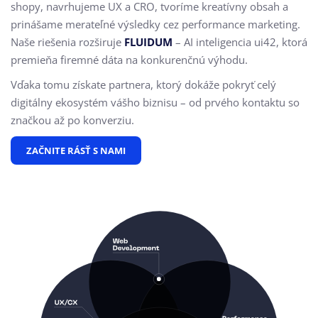
shopy, navrhujeme UX a CRO,
tvoríme kreatívny obsah a
prinášame merateľné výsledky cez performance marketing.
Naše riešenia rozširuje
FLUIDUM
– AI inteligencia ui42, ktorá
premieňa firemné dáta na konkurenčnú výhodu.
Vďaka tomu získate partnera, ktorý dokáže pokryť celý
digitálny ekosystém vášho biznisu – od prvého kontaktu so
značkou až po konverziu.
ZAČNITE RÁSŤ S NAMI