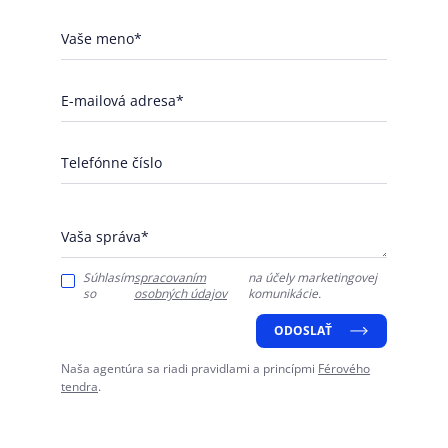
Vaše meno*
E-mailová adresa*
Telefónne číslo
Vaša správa*
Súhlasím
spracovaním
na účely marketingovej
so
osobných údajov
komunikácie.
ODOSLAŤ
Naša agentúra sa riadi pravidlami a princípmi
Férového
tendra
.