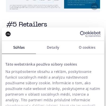
#5 Retailers
Mladší spotrebitelia prijímajú globálny trh udržateľnosti,
ktorý pozostáva zo zelených technológií a aplikácií ako je
čistenie vody, pretože sú ochotní zaplatiť viac za nákupy u
Súhlas
Detaily
O cookies
maloobchodníkov, ktorí nakupujú produkty šetrne k
životnému prostrediu a integrujú udržateľné obchodné
Táto webstránka používa súbory cookies
postupy.
Na prispôsobenie obsahu a reklám, poskytovanie
funkcií sociálnych médií a analýzu návštevnosti
používame súbory cookie. Informácie o tom, ako
používate naše webové stránky, poskytujeme aj našim
partnerom v oblasti sociálnych médií, inzercie a
analýzy. Títo partneri môžu príslušné informácie
skombinovať s ďalšími údajmi, ktoré ste im poskytli