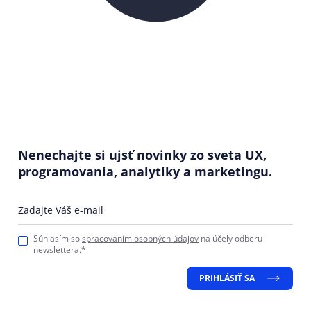
Nenechajte si ujsť novinky zo sveta UX,
programovania, analytiky a marketingu.
Zadajte Váš e-mail
Súhlasím so
spracovaním osobných údajov
na účely odberu
newslettera.*
PRIHLÁSIŤ SA