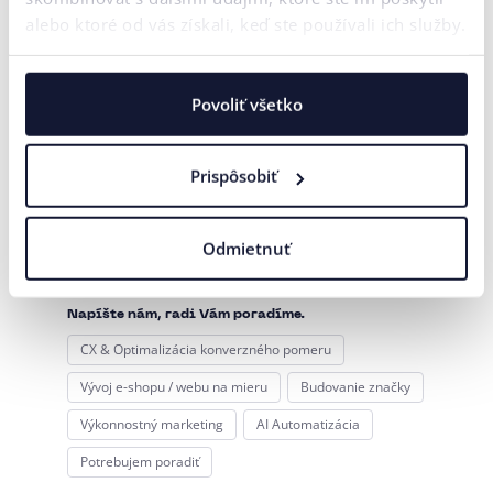
alebo ktoré od vás získali, keď ste používali ich služby.
Povoliť všetko
Prispôsobiť
Kontaktujte nás
Odmietnuť
Zaujala vás táto téma?
Napíšte nám, radi Vám poradíme.
CX & Optimalizácia konverzného pomeru
Vývoj e-shopu / webu na mieru
Budovanie značky
Výkonnostný marketing
AI Automatizácia
Potrebujem poradiť