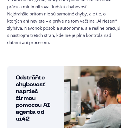
prácu a minimalizovať ľudskú chybovosť.
Najdrahšie pritom nie sú samotné chyby, ale tie, o
ktorých ani neviete – a práve na tom väčšina „AI riešení“
zlyháva. Navonok pôsobia autonómne, ale reálne pracujú
s nástrojmi tretích strán, kde nie je plná kontrola nad
dátami ani procesom.
Odstráňte
chybovosť
naprieč
firmou
pomocou AI
agenta od
ui42