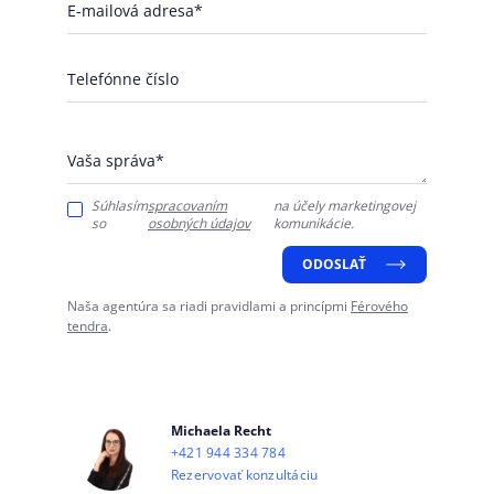
E-mailová adresa*
Telefónne číslo
Vaša správa*
Súhlasím
spracovaním
na účely marketingovej
so
osobných údajov
komunikácie.
ODOSLAŤ
Naša agentúra sa riadi pravidlami a princípmi
Férového
tendra
.
Michaela Recht
+421 944 334 784
Rezervovať konzultáciu