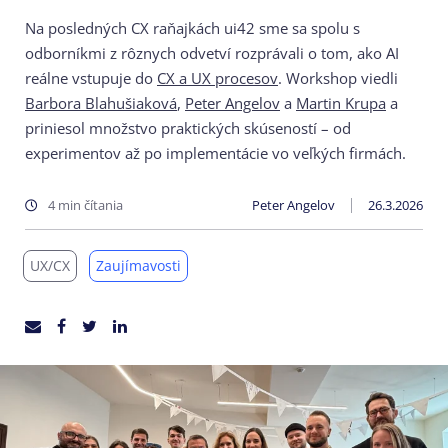
Na posledných CX raňajkách ui42 sme sa spolu s
odborníkmi z rôznych odvetví rozprávali o tom, ako AI
reálne vstupuje do
CX a UX procesov
. Workshop viedli
Barbora Blahušiaková
,
Peter Angelov
a
Martin Krupa
a
priniesol množstvo praktických skúseností – od
experimentov až po implementácie vo veľkých firmách.
4 min čítania
Peter Angelov
26.3.2026
UX/CX
Zaujímavosti