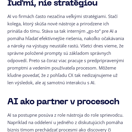
ľuďmi, nie stratégiou
AI vo firmách často nezačína veľkými stratégiami.
Stačí
kolega, ktorý skúša nové nástroje a prirodzene ich
prináša do tímu. Stáva sa tak interným „go-to“ pre AI a
pomáha hľadať efektívnejšie riešenia, nakoľko očakávania
a nároky na výstupy neustále rastú. Všetci dnes vieme, že
správne položené prompty sú základom správnych
odpovedí.
Preto sa čoraz viac pracuje s predpripravenými
promptmi a vedením používateľa procesom. Môžeme
kľudne povedať, že z pohľadu CX tak nedizajnujeme už
len výsledok, ale aj samotnú interakciu s AI.
AI ako partner v procesoch
AI sa postupne posúva z role nástroja do role sprievodcu.
Napríklad na oddelení u jedného z diskutujúcich pomáha
biznis tímom prechádzať procesmi ako discovery či