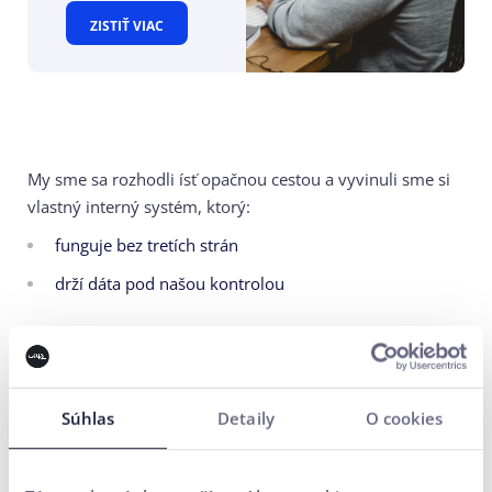
ZISTIŤ VIAC
My sme sa rozhodli ísť opačnou cestou a vyvinuli sme si
vlastný interný systém, ktorý:
funguje bez tretích strán
drží dáta pod našou kontrolou
… a naši klienti sa tak nemusia obávať úniku
citlivých informácií.
Z workshopu tiež jasne vyplynulo, že kľúčom k dobrým
Súhlas
Detaily
O cookies
výstupom nie je len samotná AI, ale schopnosť klásť
správne otázky. Práve v tom spočíva naša expertíza.
Vieme, ako s AI pracovať, ako ju
správne „navigovať“ a