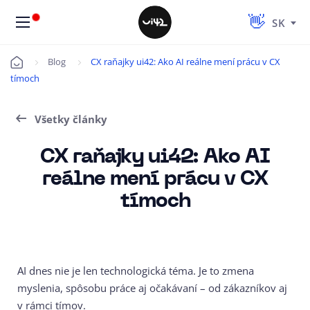
SK
Blog
CX raňajky ui42: Ako AI reálne mení prácu v CX
Úvod
tímoch
Všetky články
CX raňajky ui42: Ako AI
reálne mení prácu v CX
tímoch
AI dnes nie je len technologická téma. Je to zmena
myslenia, spôsobu práce aj očakávaní – od zákazníkov aj
v rámci tímov.