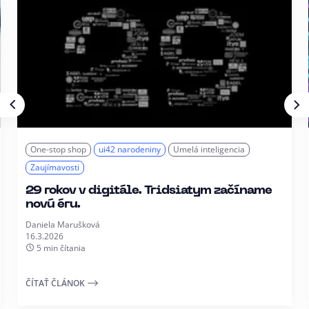
One-stop shop
ui42 narodeniny
Umelá inteligencia
Zaujímavosti
29 rokov v digitále. Tridsiatym začíname
novú éru.
Daniela Marušková
16.3.2026
5 min čítania
ČÍTAŤ ČLÁNOK