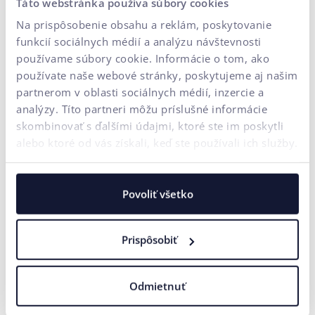
Táto webstránka používa súbory cookies
ako z nej dostať relevantné a kvalitné výstupy.
Aj
Na prispôsobenie obsahu a reklám, poskytovanie
preto sa na nás obracajú firmy, ktoré chcú AI využívať
funkcií sociálnych médií a analýzu návštevnosti
efektívne, no nevedia, kde začať.
používame súbory cookie. Informácie o tom, ako
AI teda nie je len o nástrojoch. Je o zmene prístupu,
používate naše webové stránky, poskytujeme aj našim
kultúry a spôsobu práce. A práve o tom sú aj naše CX
partnerom v oblasti sociálnych médií, inzercie a
raňajky – o zdieľaní skúseností, ktoré posúvajú veci
analýzy. Títo partneri môžu príslušné informácie
dopredu.
skombinovať s ďalšími údajmi, ktoré ste im poskytli
alebo ktoré od vás získali, keď ste používali ich služby.
Povoliť všetko
Sú vám niektoré výrazy nejasné? Pozrite
uičkovskú
abecedu
Prispôsobiť
Odmietnuť