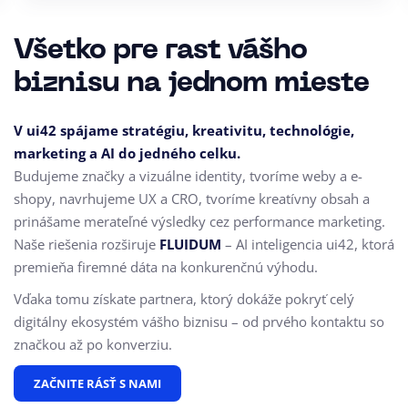
Všetko pre rast vášho
biznisu na jednom mieste
V ui42 spájame stratégiu, kreativitu, technológie,
marketing a AI do jedného celku.
Budujeme značky a vizuálne identity, tvoríme weby a e-
shopy, navrhujeme UX a CRO,
tvoríme kreatívny obsah a
prinášame merateľné výsledky cez performance marketing.
Naše riešenia rozširuje
FLUIDUM
– AI inteligencia ui42, ktorá
premieňa firemné dáta na konkurenčnú výhodu.
Vďaka tomu získate partnera, ktorý dokáže pokryť celý
digitálny ekosystém vášho biznisu – od prvého kontaktu so
značkou až po konverziu.
ZAČNITE RÁSŤ S NAMI