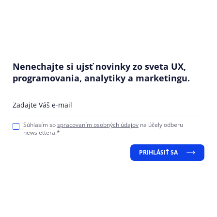
Nenechajte si ujsť novinky zo sveta UX,
programovania, analytiky a marketingu.
Zadajte Váš e-mail
Súhlasím so
spracovaním osobných údajov
na účely odberu
newslettera.*
PRIHLÁSIŤ SA