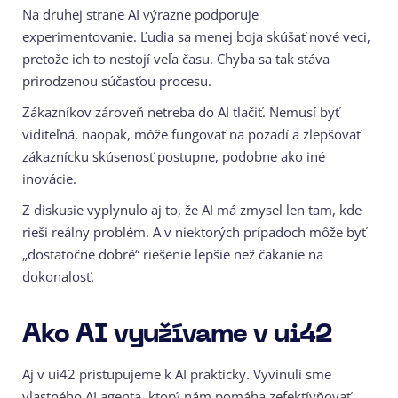
Na druhej strane AI výrazne podporuje
experimentovanie. Ľudia sa menej boja skúšať nové veci,
pretože ich to nestojí veľa času. Chyba sa tak stáva
prirodzenou súčasťou procesu.
Zákazníkov zároveň netreba do AI tlačiť. Nemusí byť
viditeľná, naopak, môže fungovať na pozadí a zlepšovať
zákaznícku skúsenosť postupne, podobne ako iné
inovácie.
Z diskusie vyplynulo aj to, že AI má zmysel len tam, kde
rieši reálny problém. A v niektorých prípadoch môže byť
„dostatočne dobré“ riešenie lepšie než čakanie na
dokonalosť.
Ako AI využívame v ui42
Aj v ui42 pristupujeme k AI prakticky. Vyvinuli sme
vlastného AI agenta, ktorý nám pomáha zefektívňovať