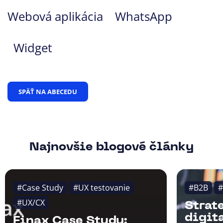
Webová aplikácia
WhatsApp
Widget
SPÄŤ NA ABECEDU
Najnovšie blogové články
#Case Study
#UX testovanie
#B2B
#
#UX/CX
Strat
digit
Finax Case Study: