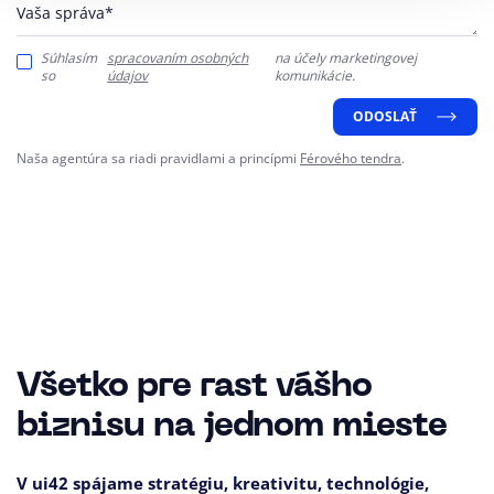
Vaša správa*
Súhlasím
spracovaním osobných
na účely marketingovej
so
údajov
komunikácie.
ODOSLAŤ
Naša agentúra sa riadi pravidlami a princípmi
Férového tendra
.
Všetko pre rast vášho
biznisu na jednom mieste
V ui42 spájame stratégiu, kreativitu, technológie,