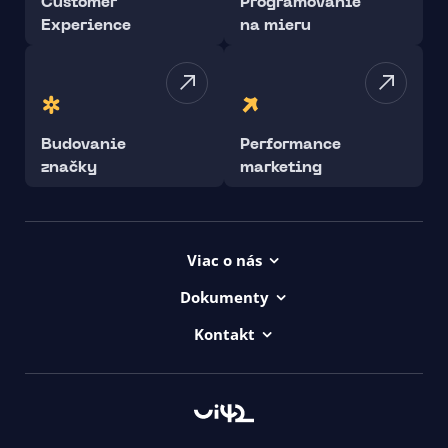
Customer
Programovanie
Experience
na mieru
Budovanie
Performance
značky
marketing
Viac o nás
Projekty
Dokumenty
Kariéra
Všeob. lic. podmienky
Kontakt
uičkovská abeceda
Vyhlásenie o prístupnosti ui42
00421/ 650 520 142
Logá ui42
GDPR
Haydnova 20/B, Bratislava
Všeob. obch. podmienky
Kontakt
Zákaznícka podpora