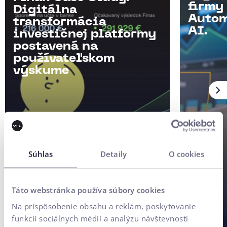
firmy
Digitálna
Autom
transformácia
AI.
investičnej platformy
postavená na
používateľskom
výskume
Súhlas
Detaily
O cookies
Táto webstránka používa súbory cookies
Na prispôsobenie obsahu a reklám, poskytovanie
funkcií sociálnych médií a analýzu návštevnosti