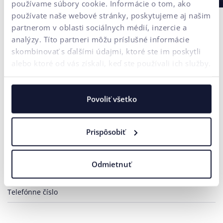
používame súbory cookie. Informácie o tom, ako
používate naše webové stránky, poskytujeme aj našim
partnerom v oblasti sociálnych médií, inzercie a
analýzy. Títo partneri môžu príslušné informácie
skombinovať s ďalšími údajmi, ktoré ste im poskytli
alebo ktoré od vás získali, keď ste používali ich služby.
Kontaktujte nás
Potrebujete poradiť?
Povoliť všetko
Vaše meno*
Prispôsobiť
E-mailová adresa*
Odmietnuť
Telefónne číslo