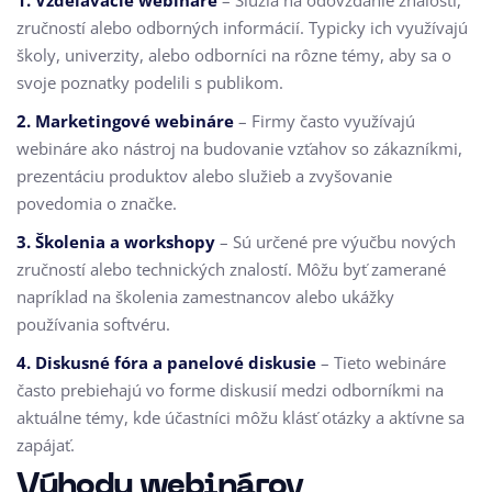
1. Vzdelávacie webináre
– Slúžia na odovzdanie znalostí,
zručností alebo odborných informácií. Typicky ich využívajú
školy, univerzity, alebo odborníci na rôzne témy, aby sa o
svoje poznatky podelili s publikom.
2. Marketingové webináre
– Firmy často využívajú
webináre ako nástroj na budovanie vzťahov so zákazníkmi,
prezentáciu produktov alebo služieb a zvyšovanie
povedomia o značke.
3. Školenia a workshopy
– Sú určené pre výučbu nových
zručností alebo technických znalostí. Môžu byť zamerané
napríklad na školenia zamestnancov alebo ukážky
používania softvéru.
4. Diskusné fóra a panelové diskusie
– Tieto webináre
často prebiehajú vo forme diskusií medzi odborníkmi na
aktuálne témy, kde účastníci môžu klásť otázky a aktívne sa
zapájať.
Výhody webinárov