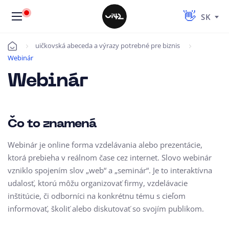
SK
uičkovská abeceda a výrazy potrebné pre biznis
Úvod
Webinár
Webinár
Čo to znamená
Webinár je online forma vzdelávania alebo prezentácie,
ktorá prebieha v reálnom čase cez internet. Slovo webinár
vzniklo spojením slov „web“ a „seminár“. Je to interaktívna
udalosť, ktorú môžu organizovať firmy, vzdelávacie
inštitúcie, či odborníci na konkrétnu tému s cieľom
informovať, školiť alebo diskutovať so svojím publikom.