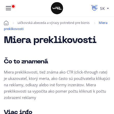
SK
uičkovská abeceda a výrazy potrebné pre biznis
Miera
Úvod
preklikovosti
Miera preklikovosti
Čo to znamená
Miera preklikovosti, tiež známa ako CTR (click-through rate)
je ukazovateľ, ktorý meria, ako často sú používatelia klikajúci
na reklamy, odkazy alebo iné formy inzerátov. Miera
preklikovosti sa vypočíta ako pomer počtu kliknutí k počtu
zobrazení reklamy
Viac info