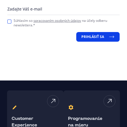
Zadajte Váš e-mail
Súhlasím so
spracovaním osobných údajov
na účely odberu
newslettera.*
PRIHLÁSIŤ SA
Customer
Programovanie
Experience
na mieru