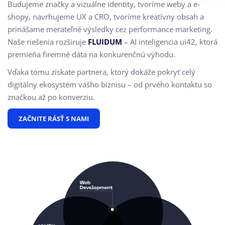
Budujeme značky a vizuálne identity, tvoríme weby a e-
shopy, navrhujeme UX a CRO,
tvoríme kreatívny obsah a
prinášame merateľné výsledky cez performance marketing.
Naše riešenia rozširuje
FLUIDUM
– AI inteligencia ui42, ktorá
premieňa firemné dáta na konkurenčnú výhodu.
Vďaka tomu získate partnera, ktorý dokáže pokryť celý
digitálny ekosystém vášho biznisu – od prvého kontaktu so
značkou až po konverziu.
ZAČNITE RÁSŤ S NAMI