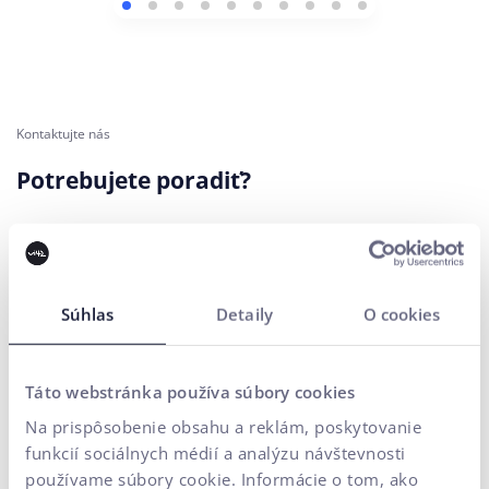
Kontaktujte nás
Potrebujete poradiť?
Vaše meno*
Súhlas
Detaily
O cookies
E-mailová adresa*
Telefónne číslo
Táto webstránka používa súbory cookies
Na prispôsobenie obsahu a reklám, poskytovanie
funkcií sociálnych médií a analýzu návštevnosti
Vaša správa*
používame súbory cookie. Informácie o tom, ako