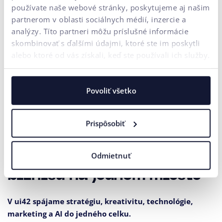
používate naše webové stránky, poskytujeme aj našim
Súhlasím
spracovaním osobných
na účely marketingovej
so
údajov
komunikácie.
partnerom v oblasti sociálnych médií, inzercie a
analýzy. Títo partneri môžu príslušné informácie
ODOSLAŤ
skombinovať s ďalšími údajmi, ktoré ste im poskytli
alebo ktoré od vás získali, keď ste používali ich služby.
Naša agentúra sa riadi pravidlami a princípmi
Férového tendra
.
Povoliť všetko
Prispôsobiť
Odmietnuť
Všetko pre rast vášho
biznisu na jednom mieste
V ui42 spájame stratégiu, kreativitu, technológie,
marketing a AI do jedného celku.