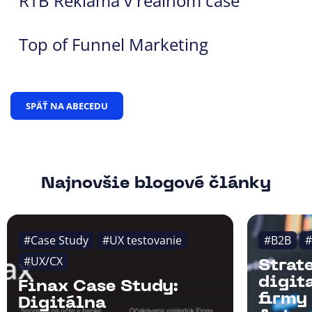
RTB Reklama v reálnom čase
Top of Funnel Marketing
SPÄŤ NA ABECEDU
Najnovšie blogové články
#Case Study
#UX testovanie
#B2B
#
#UX/CX
Strat
digit
Finax Case Study:
firmy
Digitálna