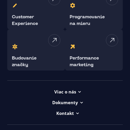
Customer
Programovanie
Experience
na mieru
Budovanie
Performance
značky
marketing
Viac o nás
Projekty
Dokumenty
Kariéra
Všeob. lic. podmienky
Kontakt
uičkovská abeceda
Vyhlásenie o prístupnosti ui42
00421/ 650 520 142
Logá ui42
GDPR
Haydnova 20/B, Bratislava