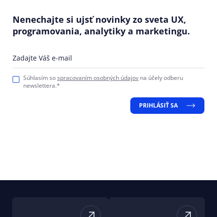
Nenechajte si ujsť novinky zo sveta UX,
programovania, analytiky a marketingu.
Zadajte Váš e-mail
Súhlasím so
spracovaním osobných údajov
na účely odberu
newslettera.*
PRIHLÁSIŤ SA