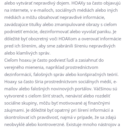
alebo vytvárať nepravdivý dojem. HOAXy sa často objavujú
na internete, v e-mailoch, sociálnych médiách alebo iných
médiách a môžu obsahovať nepravdivé informácie,
zavádzajúce titulky alebo zmanipulované obrazy s cieľom
podnietiť emócie, dezinformovať alebo vyvolať paniku. Je
dôležité byť obozretný voči HOAXom a overovať informácie
pred ich šírením, aby sme zabránili šíreniu nepravdivých
alebo klamlivých správ.
Cieľom hoaxu je často podviesť ľudí a zasiahnuť do
verejného mienenia, napríklad prostredníctvom
dezinformácií, falošných správ alebo konšpiračných teórií.
Hoaxy sa často šíria prostredníctvom sociálnych médií, e-
mailov alebo falošných novinových portálov. Väčšinou sú
vytvorené s cieľom šíriť strach, nenávisť alebo rozdeliť
sociálne skupiny, môžu byť motivované aj finančnými
záujmami. Je dôležité byť opatrný pri šírení informácií a
skontrolovať ich pravdivosť, najmä v prípade, že sa zdajú
neobvyklé alebo kontroverzné. Existuje mnoho nástrojov a