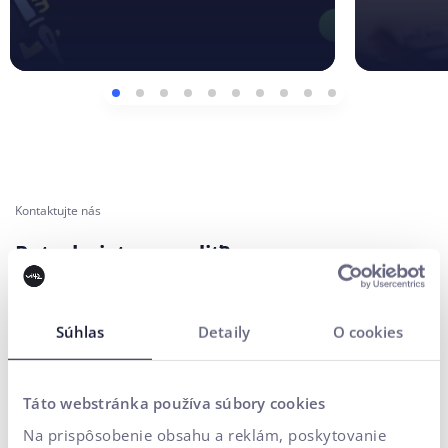
Kontaktujte nás
Potrebujete poradiť?
Vaše meno*
Súhlas
Detaily
O cookies
E-mailová adresa*
Táto webstránka používa súbory cookies
Na prispôsobenie obsahu a reklám, poskytovanie
Telefónne číslo