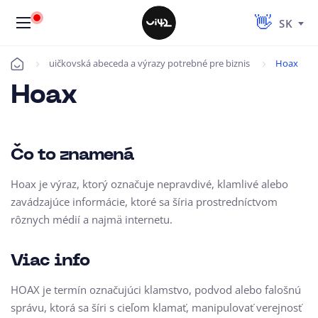
SK
uičkovská abeceda a výrazy potrebné pre biznis
Hoax
Úvod
Hoax
Čo to znamená
Hoax je výraz, ktorý označuje nepravdivé, klamlivé alebo
zavádzajúce informácie, ktoré sa šíria prostredníctvom
rôznych médií a najmä internetu.
Viac info
HOAX je termín označujúci klamstvo, podvod alebo falošnú
správu, ktorá sa šíri s cieľom klamať, manipulovať verejnosť