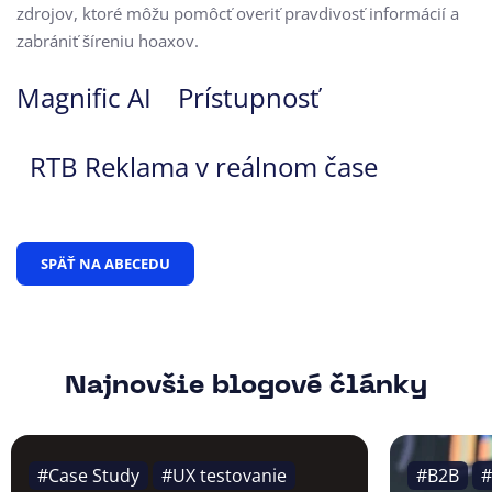
zdrojov, ktoré môžu pomôcť overiť pravdivosť informácií a
zabrániť šíreniu hoaxov.
Magnific AI
Prístupnosť
RTB Reklama v reálnom čase
SPÄŤ NA ABECEDU
Najnovšie blogové články
#Case Study
#UX testovanie
#B2B
#