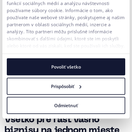
funkcií sociálnych médií a analýzu návštevnosti
používame súbory cookie. Informácie o tom, ako
používate naše webové stránky, poskytujeme aj našim
Vaša správa*
partnerom v oblasti sociálnych médií, inzercie a
analýzy. Títo partneri môžu príslušné informácie
Súhlasím
spracovaním osobných
na účely marketingovej
so
údajov
komunikácie.
skombinovať s ďalšími údajmi, ktoré ste im poskytli
alebo ktoré od vás získali, keď ste používali ich služby.
ODOSLAŤ
Naša agentúra sa riadi pravidlami a princípmi
Férového tendra
.
Povoliť všetko
Prispôsobiť
Odmietnuť
Všetko pre rast vášho
biznisu na jednom mieste