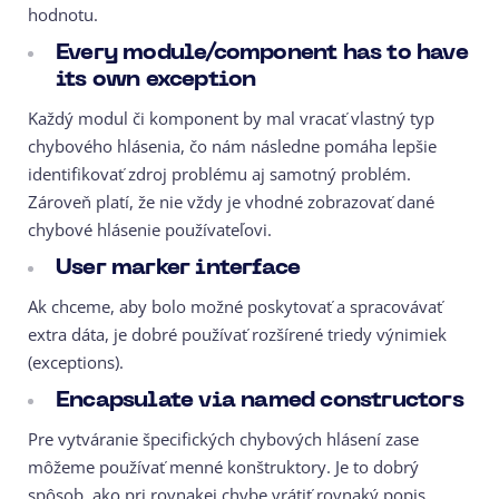
hodnotu.
Every module/component has to have
its own exception
Každý modul či komponent by mal vracať vlastný typ
chybového hlásenia, čo nám následne pomáha lepšie
identifikovať zdroj problému aj samotný problém.
Zároveň platí, že nie vždy je vhodné zobrazovať dané
chybové hlásenie používateľovi.
User marker interface
Ak chceme, aby bolo možné poskytovať a spracovávať
extra dáta, je dobré používať rozšírené triedy výnimiek
(exceptions).
Encapsulate via named constructors
Pre vytváranie špecifických chybových hlásení zase
môžeme používať menné konštruktory. Je to dobrý
spôsob, ako pri rovnakej chybe vrátiť rovnaký popis