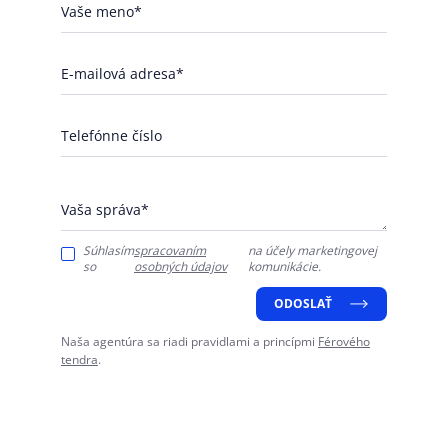
Vaše meno*
E-mailová adresa*
Telefónne číslo
Vaša správa*
Súhlasím
spracovaním
na účely marketingovej
so
osobných údajov
komunikácie.
ODOSLAŤ
Naša agentúra sa riadi pravidlami a princípmi
Férového
tendra
.