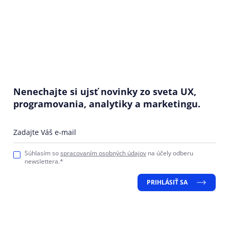
Nenechajte si ujsť novinky zo sveta UX,
programovania, analytiky a marketingu.
Zadajte Váš e-mail
Súhlasím so
spracovaním osobných údajov
na účely odberu
newslettera.*
PRIHLÁSIŤ SA