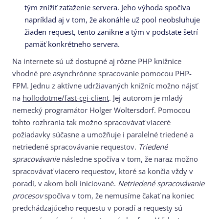
tým znížiť zaťaženie servera. Jeho výhoda spočíva
napríklad aj v tom, že akonáhle už pool neobsluhuje
žiaden request, tento zanikne a tým v podstate šetrí
pamäť konkrétneho servera.
Na internete sú už dostupné aj rôzne PHP knižnice
vhodné pre asynchrónne spracovanie pomocou PHP-
FPM. Jednu z aktívne udržiavaných knižníc možno nájsť
na
hollodotme/fast-cgi-client
. Jej autorom je mladý
nemecký programátor Holger Woltersdorf. Pomocou
tohto rozhrania tak možno spracovávať viaceré
požiadavky súčasne a umožňuje i paralelné triedené a
netriedené spracovávanie requestov.
Triedené
spracovávanie
následne spočíva v tom, že naraz možno
spracovávať viacero requestov, ktoré sa končia vždy v
poradí, v akom boli iniciované.
Netriedené spracovávanie
procesov
spočíva v tom, že nemusíme čakať na koniec
predchádzajúceho requestu v poradí a requesty sú