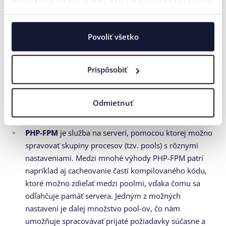
Unixových platformách.
Gearman
je na druhej strane služba na serveri, ktorá
Povoliť všetko
dokáže spravovať paralelné spracovávanie procesov,
vďaka čomu možno dosiahnuť vyšší výkon a
rýchlejšie odozvy servera. Pre implementáciu je
Prispôsobiť
zároveň potrebné mať ďalšie php knižnice,
komplexnejšiu infraštruktúru kódu a mnoho iných
nastavení na serveri. Z pohľadu funkcionality je to
Odmietnuť
dobrá voľba, existujú však aj iné riešenia.
PHP-FPM
je služba na serveri, pomocou ktorej možno
spravovať skupiny procesov (tzv. pools) s rôznymi
nastaveniami. Medzi mnohé výhody PHP-FPM patrí
napríklad aj cacheovanie častí kompilovaného kódu,
ktoré možno zdieľať medzi poolmi, vďaka čomu sa
odľahčuje pamäť servera. Jedným z možných
nastavení je ďalej množstvo pool-ov, čo nám
umožňuje spracovávať prijaté požiadavky súčasne a