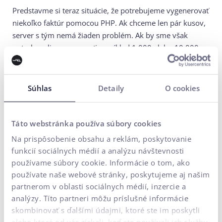
Predstavme si teraz situácie, že potrebujeme vygenerovať
niekoľko faktúr pomocou PHP. Ak chceme len pár kusov,
server s tým nemá žiaden problém. Ak by sme však
potrebovali vygenerovať napríklad 1.000 alebo 10.000
kusov, pri tejto práci sa už náš server celkom solídne
zapotí. Čo sa s tým dá robiť a ako zachránime server pred
potenciálnym pretečením RAM či 100% vyťažením? Na
Súhlas
Detaily
O cookies
zrýchlenie spracovávania requestov na serveri možno
využiť viacero spôsobov, ktoré sú bežne dostupné aj na
internete a patria medzi ne napríklad pthreads, pcntl
Táto webstránka používa súbory cookies
alebo Gearman.
Na prispôsobenie obsahu a reklám, poskytovanie
funkcií sociálnych médií a analýzu návštevnosti
Pthreads
je rozšírenie určené pre PHP a používané
používame súbory cookie. Informácie o tom, ako
pre beh multi-thread aplikácií. Pthreads však beží v cli
používate naše webové stránky, poskytujeme aj našim
na serveri a nie je preto vhodné pre asynchrónne
partnerom v oblasti sociálnych médií, inzercie a
spracovávanie.
analýzy. Títo partneri môžu príslušné informácie
Pcntl
je ďalšie z riešení, ktoré by potenciálne
skombinovať s ďalšími údajmi, ktoré ste im poskytli
prichádzalo do úvahy, dostupné je však len na ne-
alebo ktoré od vás získali, keď ste používali ich služby.