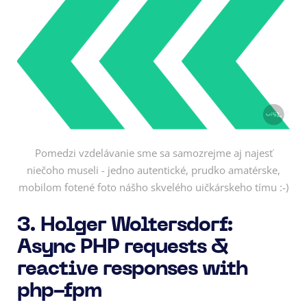
Pomedzi vzdelávanie sme sa samozrejme aj najesť
niečoho museli - jedno autentické, prudko amatérske,
mobilom fotené foto nášho skvelého uičkárskeho tímu :-)
3. Holger Woltersdorf:
Async PHP requests &
reactive responses with
php-fpm