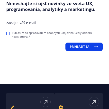
Nenechajte si ujsť novinky zo sveta UX,
programovania, analytiky a marketingu.
Zadajte Váš e-mail
Súhlasím so
spracovaním osobných údajov
na účely odberu
newslettera.*
PRIHLÁSIŤ SA