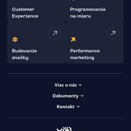
Customer
Programovanie
Experience
na mieru
Budovanie
Performance
značky
marketing
Viac o nás
Projekty
Dokumenty
Kariéra
Všeob. lic. podmienky
Kontakt
uičkovská abeceda
Vyhlásenie o prístupnosti ui42
00421/ 650 520 142
Logá ui42
GDPR
Haydnova 20/B, Bratislava
Všeob. obch. podmienky
Kontakt