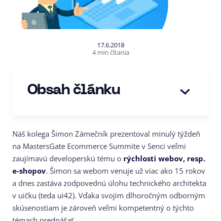
17.6.2018
4 min čítania
Obsah článku
Náš kolega Šimon Zámečník prezentoval minulý týždeň
na MastersGate Ecommerce Summite v Senci veľmi
zaujímavú developerskú tému o
rýchlosti webov, resp.
e-shopov
. Šimon sa webom venuje už viac ako 15 rokov
a dnes zastáva zodpovednú úlohu technického architekta
v uičku (teda ui42). Vďaka svojim dlhoročným odborným
skúsenostiam je zároveň veľmi kompetentný o týchto
témach prednášať.