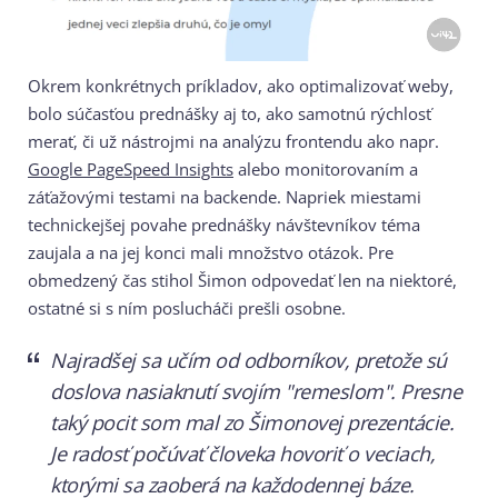
Okrem konkrétnych príkladov, ako optimalizovať weby,
bolo súčasťou prednášky aj to, ako samotnú rýchlosť
merať, či už nástrojmi na analýzu frontendu ako napr.
Google PageSpeed Insights
alebo monitorovaním a
záťažovými testami na backende. Napriek miestami
technickejšej povahe prednášky návštevníkov téma
zaujala a na jej konci mali množstvo otázok. Pre
obmedzený čas stihol Šimon odpovedať len na niektoré,
ostatné si s ním poslucháči prešli osobne.
Najradšej sa učím od odborníkov, pretože sú
doslova nasiaknutí svojím "remeslom". Presne
taký pocit som mal zo Šimonovej prezentácie.
Je radosť počúvať človeka hovoriť o veciach,
ktorými sa zaoberá na každodennej báze.