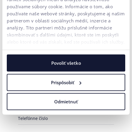
používame súbory cookie. Informácie o tom, ako
Zaujala vás táto téma?
používate naše webové stránky, poskytujeme aj našim
partnerom v oblasti sociálnych médií, inzercie a
Napíšte nám, radi Vám poradíme.
analýzy. Títo partneri môžu príslušné informácie
CX & Optimalizácia konverzného pomeru
skombinovať s ďalšími údajmi, ktoré ste im poskytli
alebo ktoré od vás získali, keď ste používali ich služby.
Vývoj e-shopu / webu na mieru
Budovanie značky
Výkonnostný marketing
AI Automatizácia
Potrebujem poradiť
Povoliť všetko
Vaše meno*
Prispôsobiť
E-mailová adresa*
Odmietnuť
Telefónne číslo