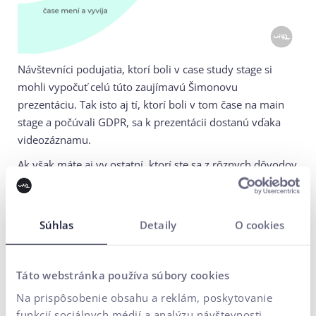
Návštevníci podujatia, ktorí boli v case study stage si
mohli vypočuť celú túto zaujímavú Šimonovu
prezentáciu. Tak isto aj tí, ktorí boli v tom čase na main
stage a počúvali GDPR, sa k prezentácii dostanú vďaka
videozáznamu.
Ak však máte aj vy ostatní, ktorí ste sa z rôznych dôvodov
nemohli zúčastniť prezentácie a MastersGate Summitu,
záujem o tému optimalizácie rýchlosti webu,
neváhajte sa
na nás obrátiť
.
Súhlas
Detaily
O cookies
Táto webstránka používa súbory cookies
Na prispôsobenie obsahu a reklám, poskytovanie
Kontaktujte nás
funkcií sociálnych médií a analýzu návštevnosti