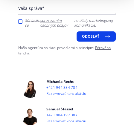
Vaša správa*
Súhlasím
spracovaním
na účely marketingovej
so
osobných údajov
komunikácie.
ODOSLAŤ
Naša agentúra sa riadi pravidlami a princípmi
Férového
tendra
.
Michaela Recht
+421 944 334 784
Rezervovať konzultáciu
Samuel Štassel
+421 904 197 387
Rezervovať konzultáciu