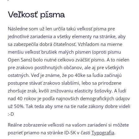
Veľkosť písma
Následne som už len určila takú veľkosť písma pre
jednotlivé zariadenia a všetky elementy na stránke, aby
sa zabezpečila dobrá čitateľnosť. Vzhľadom na mierne
menšiu veľkosť brušiek malých písmen (oproti písmu
Open Sans) bolo nutné celkovo zväčšiť písmo. A to nielen
pre zrakovo postihnutých občanov, ale aj pre všetkých
ostatných. Veď je známe, že po 40ke sa ľudia začínajú
postupne stávať zrakovo slabšími, lebo sa prirodzene
zhoršuje zrak, kvôli znižovaniu elasticity šošovky. A ľudí
nad 40 rokov je podľa najnovších demografických údajov
už 50%. Tak teda aby sme na tie naše zákony dobre videli
:-D
Reálne zobrazenie veľkosti na vašom zariadení si môžete
pozrieť priamo na stránke ID-SK v časti
Typografia
.