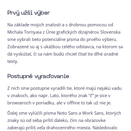
Prvý užší výber
Na základe mojich znalostí a s drobnou pomocou od
Michala Tornyaia z Únie grafických dizajnérov Slovenska
sme vybrali tieto potenciálne písma do prvého výberu.
Zobrazené sú aj s ukážkou celého odstavca, na ktorom sa
dá vyskúšať, či sa nám budú chcieť čítať tie dlhé úradné
texty.
Postupné vyraďovanie
Z nich sme postupne vyradili tie, ktoré majú nejakú vadu
v znakoch, ako napr. Lato, ktorého znak “č” je síce v
browseroch v poriadku, ale v offline to tak už nie je.
Ďalej sme vylúčili písma Noto Sans a Work Sans, ktorých
znaky sú od seba príliš ďaleko, čím na obrazovke
zaberajú príliš veľa drahocenného miesta.
Následovalo