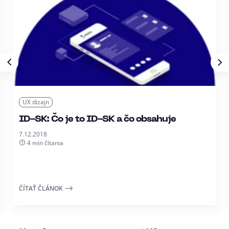
UX dizajn
ID-SK: Čo je to ID-SK a čo obsahuje
7.12.2018
4 min čítania
ČÍTAŤ ČLÁNOK