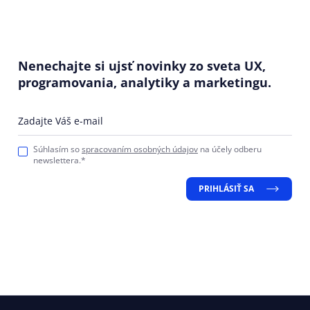
Nenechajte si ujsť novinky zo sveta UX,
programovania, analytiky a marketingu.
Zadajte Váš e-mail
Súhlasím so
spracovaním osobných údajov
na účely odberu
newslettera.*
PRIHLÁSIŤ SA