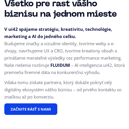
Všetko pre rast vášho
biznisu na jednom mieste
V ui42 spájame stratégiu, kreativitu, technológie,
marketing a AI do jedného celku.
Budujeme značky a vizuálne identity, tvoríme weby a e-
shopy, navrhujeme UX a CRO,
tvoríme kreatívny obsah a
prinášame merateľné výsledky cez performance marketing.
Naše riešenia rozširuje
FLUIDUM
– AI inteligencia ui42, ktorá
premieňa firemné dáta na konkurenčnú výhodu.
Vďaka tomu získate partnera, ktorý dokáže pokryť celý
digitálny ekosystém vášho biznisu – od prvého kontaktu so
značkou až po konverziu.
ZAČNITE RÁSŤ S NAMI