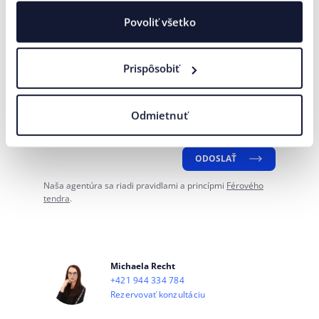
Povoliť všetko
Telefónne číslo
Prispôsobiť
Vaša správa*
Odmietnuť
Súhlasím
spracovaním
na účely marketingovej
so
osobných údajov
komunikácie.
ODOSLAŤ
Naša agentúra sa riadi pravidlami a princípmi
Férového
tendra
.
Michaela Recht
+421 944 334 784
Rezervovať konzultáciu