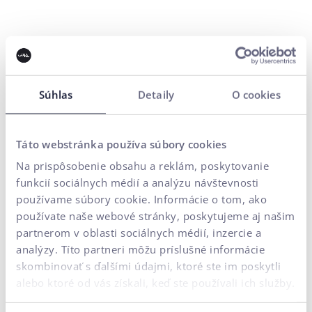
Kontaktujte nás
Zaujala vás táto téma?
Súhlas
Detaily
O cookies
Napíšte nám, radi Vám poradíme.
Táto webstránka používa súbory cookies
CX & Optimalizácia konverzného pomeru
Na prispôsobenie obsahu a reklám, poskytovanie
Vývoj e-shopu / webu na mieru
Budovanie značky
funkcií sociálnych médií a analýzu návštevnosti
Výkonnostný marketing
AI Automatizácia
používame súbory cookie. Informácie o tom, ako
používate naše webové stránky, poskytujeme aj našim
Potrebujem poradiť
partnerom v oblasti sociálnych médií, inzercie a
analýzy. Títo partneri môžu príslušné informácie
Vaše meno*
skombinovať s ďalšími údajmi, ktoré ste im poskytli
alebo ktoré od vás získali, keď ste používali ich služby.
E-mailová adresa*