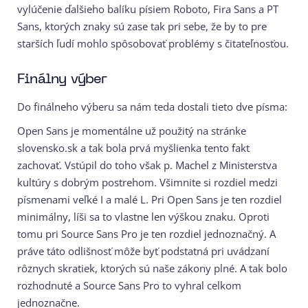
vylúčenie ďalšieho balíku písiem Roboto, Fira Sans a PT
Sans, ktorých znaky sú zase tak pri sebe, že by to pre
starších ľudí mohlo spôsobovať problémy s čitateľnosťou.
Finálny výber
Do finálneho výberu sa nám teda dostali tieto dve písma:
Open Sans je momentálne už použitý na stránke
slovensko.sk a tak bola prvá myšlienka tento fakt
zachovať. Vstúpil do toho však p. Machel z Ministerstva
kultúry s dobrým postrehom.
Všimnite si rozdiel medzi
písmenami veľké I a malé L. Pri Open Sans je ten rozdiel
minimálny, líši sa to vlastne len výškou znaku. Oproti
tomu pri Source Sans Pro je ten rozdiel jednoznačný.
A
práve táto odlišnosť môže byť podstatná pri uvádzaní
rôznych skratiek, ktorých sú naše zákony plné. A tak bolo
rozhodnuté a Source Sans Pro to vyhral celkom
jednoznačne.