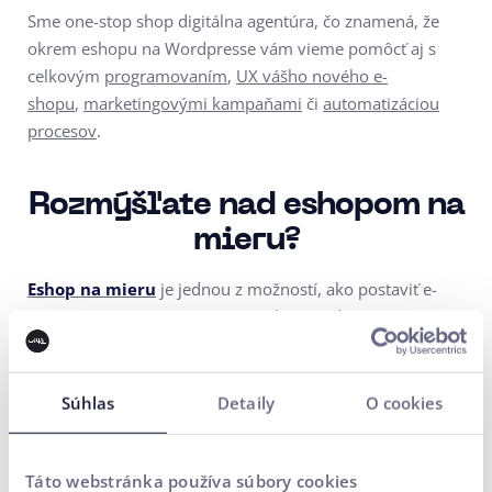
Sme one-stop shop digitálna agentúra, čo znamená, že
okrem eshopu na Wordpresse vám vieme pomôcť aj s
celkovým
programovaním
,
UX vášho nového e-
shopu
,
marketingovými kampaňami
či
automatizáciou
procesov
.
Rozmýšľate nad eshopom na
mieru?
Eshop na mieru
je jednou z možností, ako postaviť e-
commerce riešenie pre váš projekt a predávať na
internete. Hoci má nepopierateľné výhody, nie vždy je
eshop na mieru tou najlepšou voľbou.
Zhrnuli sme preto
základné informácie o tom
aké benefity prináša,
ako
Súhlas
Detaily
O cookies
obstojí v porovnaní s inými možnosťami alebo aká je jeho
cena a pre koho je eshop na mieru vhodný.
Táto webstránka používa súbory cookies