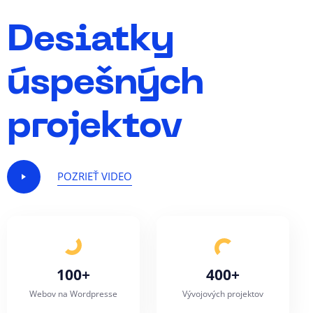
Desiatky
úspešných
projektov
POZRIEŤ VIDEO
1
0
0
+
4
0
0
+
Webov na Wordpresse
Vývojových projektov