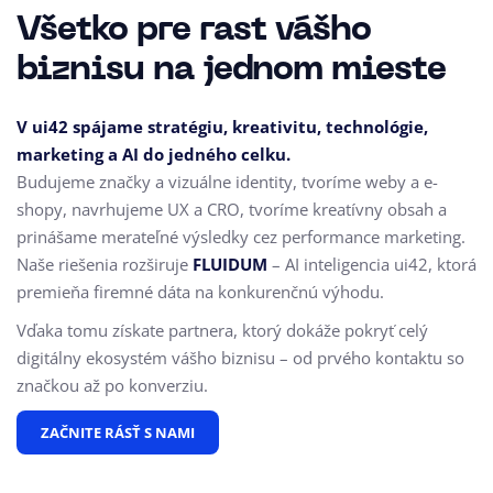
Všetko pre rast vášho
biznisu na jednom mieste
V ui42 spájame stratégiu, kreativitu, technológie,
marketing a AI do jedného celku.
Budujeme značky a vizuálne identity, tvoríme weby a e-
shopy, navrhujeme UX a CRO,
tvoríme kreatívny obsah a
prinášame merateľné výsledky cez performance marketing.
Naše riešenia rozširuje
FLUIDUM
– AI inteligencia ui42, ktorá
premieňa firemné dáta na konkurenčnú výhodu.
Vďaka tomu získate partnera, ktorý dokáže pokryť celý
digitálny ekosystém vášho biznisu – od prvého kontaktu so
značkou až po konverziu.
ZAČNITE RÁSŤ S NAMI