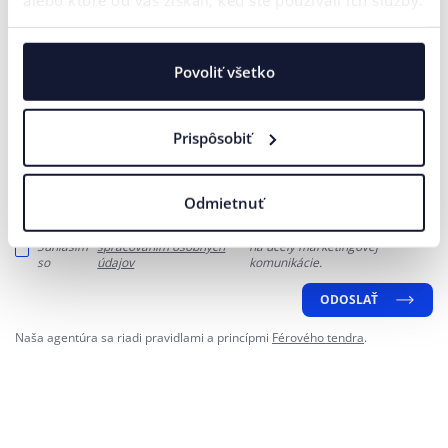
Vaše meno*
E-mailová adresa*
Povoliť všetko
Telefónne číslo
Prispôsobiť
Odmietnuť
Vaša správa*
Súhlasím
spracovaním osobných
na účely marketingovej
so
údajov
komunikácie.
ODOSLAŤ
Naša agentúra sa riadi pravidlami a princípmi
Férového tendra
.