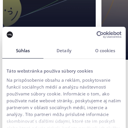
Súhlas
Detaily
O cookies
Táto webstránka používa súbory cookies
Na prispôsobenie obsahu a reklám, poskytovanie
funkcií sociálnych médií a analýzu návštevnosti
používame súbory cookie. Informácie o tom, ako
Kontaktujte nás
používate naše webové stránky, poskytujeme aj našim
partnerom v oblasti sociálnych médií, inzercie a
Potrebujete poradiť?
analýzy. Títo partneri môžu príslušné informácie
skombinovať s ďalšími údajmi, ktoré ste im poskytli
alebo ktoré od vás získali, keď ste používali ich služby.