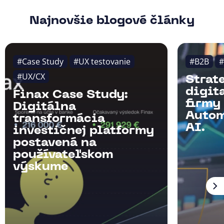
Najnovšie blogové články
#Case Study
#UX testovanie
#B2B
#
#UX/CX
Strat
digit
Finax Case Study:
firmy
Digitálna
Autom
transformácia
AI.
investičnej platformy
postavená na
používateľskom
výskume