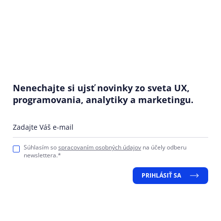
Nenechajte si ujsť novinky zo sveta UX,
programovania, analytiky a marketingu.
Zadajte Váš e-mail
Súhlasím so
spracovaním osobných údajov
na účely odberu
newslettera.*
PRIHLÁSIŤ SA