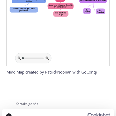
Mind Map created by PatrickNoonan with GoConqr
Kontaktujte nás
Zaujala vás táto téma?