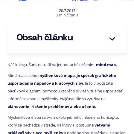
20.7.2015
3 min čítania
Obsah článku
Náš kolega, Šani, natrafil na jednoduché riešenie -
mind map.
Mind map, alebo
myšlienková mapa
,
je spôsob grafického
usporiadania nápadov a kľúčových slov
. Je to v podstate
pavúkový diagram, pomocou ktorého si vieš vizuálne usporiadať
informácie a svoje myšlienky. Najčastejšie sa využíva na
plánovanie, riešenie problémov alebo učenie.
Myšlienková mapa sa tvorí okolo jedného, hlavného konceptu,
ktorý sa nachádza v strede, na ktorý si postupne
vetvami
pridávaš súvisiace myšlienky
v podobe slov, obrázkov, alebo len