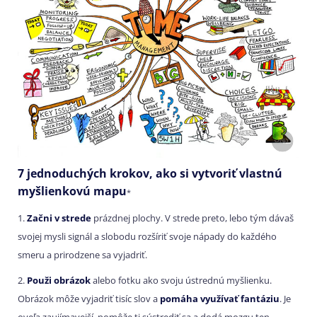
7 jednoduchých krokov, ako si vytvoriť vlastnú
myšlienkovú mapu
*
1.
Začni v strede
prázdnej plochy. V strede preto, lebo tým dávaš
svojej mysli signál a slobodu rozšíriť svoje nápady do každého
smeru a prirodzene sa vyjadriť.
2.
Použi obrázok
alebo fotku ako svoju ústrednú myšlienku.
Obrázok môže vyjadriť tisíc slov a
pomáha využívať fantáziu
. Je