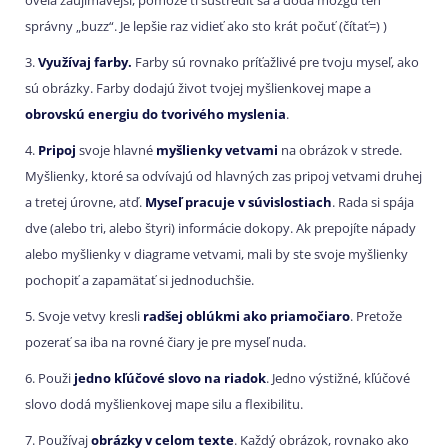
oveľa zaujímavejší, pomôže ti sústrediť sa a dodá mozgu ten
správny „buzz“. Je lepšie raz vidieť ako sto krát počuť (čítať=) )
3.
Využívaj farby.
Farby sú rovnako príťažlivé pre tvoju myseľ, ako
sú obrázky. Farby dodajú život tvojej myšlienkovej mape a
obrovskú energiu do tvorivého myslenia
.
4.
Pripoj
svoje hlavné
myšlienky vetvami
na obrázok v strede.
Myšlienky, ktoré sa odvívajú od hlavných zas pripoj vetvami druhej
a tretej úrovne, atď.
Myseľ pracuje v súvislostiach
. Rada si spája
dve (alebo tri, alebo štyri) informácie dokopy. Ak prepojíte nápady
alebo myšlienky v diagrame vetvami, mali by ste svoje myšlienky
pochopiť a zapamätať si jednoduchšie.
5. Svoje vetvy kresli
radšej oblúkmi ako priamočiaro
. Pretože
pozerať sa iba na rovné čiary je pre myseľ nuda.
6. Použi
jedno kľúčové slovo na riadok
. Jedno výstižné, kľúčové
slovo dodá myšlienkovej mape silu a flexibilitu.
7. Používaj
obrázky v celom texte
. Každý obrázok, rovnako ako