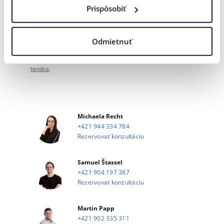
Prispôsobiť
Súhlasím
spracovaním
na účely marketingovej
so
osobných údajov
komunikácie.
Odmietnuť
ODOSLAŤ
Naša agentúra sa riadi pravidlami a princípmi
Férového
tendra
.
Michaela Recht
+421 944 334 784
Rezervovať konzultáciu
Samuel Štassel
+421 904 197 387
Rezervovať konzultáciu
Martin Papp
+421 902 335 311