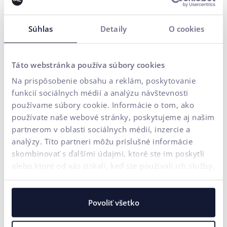
Napíšte nám, radi Vám poradíme.
Súhlas
Detaily
O cookies
CX & Optimalizácia konverzného pomeru
Vývoj e-shopu / webu na mieru
Budovanie značky
Táto webstránka používa súbory cookies
Výkonnostný marketing
AI Automatizácia
Na prispôsobenie obsahu a reklám, poskytovanie
Potrebujem poradiť
funkcií sociálnych médií a analýzu návštevnosti
používame súbory cookie. Informácie o tom, ako
používate naše webové stránky, poskytujeme aj našim
Vaše meno*
partnerom v oblasti sociálnych médií, inzercie a
analýzy. Títo partneri môžu príslušné informácie
E-mailová adresa*
skombinovať s ďalšími údajmi, ktoré ste im poskytli
alebo ktoré od vás získali, keď ste používali ich služby.
Telefónne číslo
Povoliť všetko
Vaša správa*