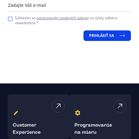
Zadajte Váš e-mail
Súhlasím so
spracovaním osobných údajov
na účely odberu
newslettera.*
PRIHLÁSIŤ SA
Customer
Programovanie
Experience
na mieru