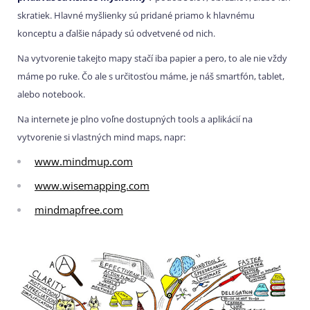
skratiek. Hlavné myšlienky sú pridané priamo k hlavnému
konceptu a ďalšie nápady sú odvetvené od nich.
Na vytvorenie takejto mapy stačí iba papier a pero, to ale nie vždy
máme po ruke. Čo ale s určitosťou máme, je náš smartfón, tablet,
alebo notebook.
Na internete je plno voľne dostupných tools a aplikácií na
vytvorenie si vlastných mind maps, napr:
www.mindmup.com
www.wisemapping.com
mindmapfree.com