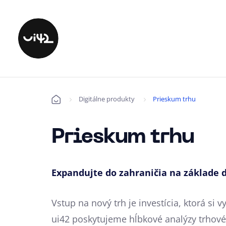
Digitálne produkty
Prieskum trhu
Úvod
Prieskum trhu
Expandujte do zahraničia na základe d
Vstup na nový trh je investícia, ktorá si 
ui42 poskytujeme hĺbkové analýzy trhové