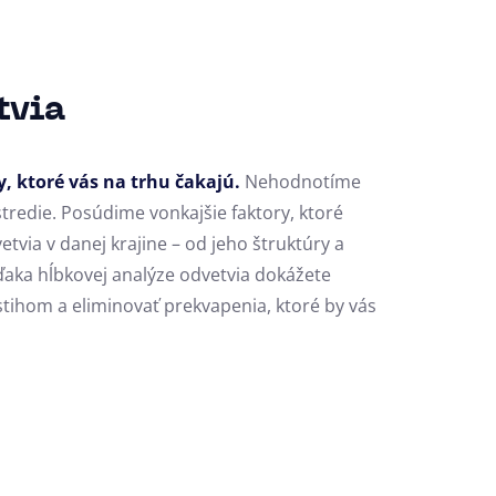
tvia
, ktoré vás na trhu čakajú.
Nehodnotíme
stredie. Posúdime vonkajšie faktory, ktoré
tvia v danej krajine – od jeho štruktúry a
Vďaka hĺbkovej analýze odvetvia dokážete
stihom a eliminovať prekvapenia, ktoré by vás