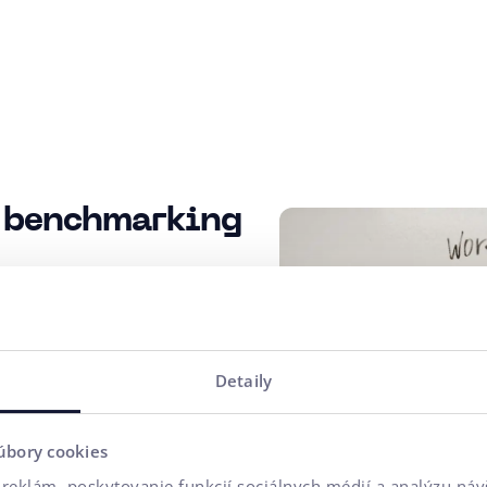
a benchmarking
nkurentov – od ich
roveň zákazníckeho servisu
del s tými najlepšími na
Detaily
toré vaša konkurencia
odlíšiť a vybudovať si
úbory cookies
reklám, poskytovanie funkcií sociálnych médií a analýzu ná