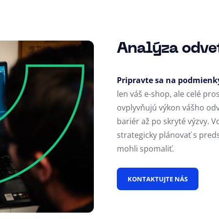
Analýza odve
Pripravte sa na podmienky
len váš e-shop, ale celé pro
ovplyvňujú výkon vášho odve
bariér až po skryté výzvy. 
strategicky plánovať s pred
mohli spomaliť.
KONTAKTUJTE NÁS