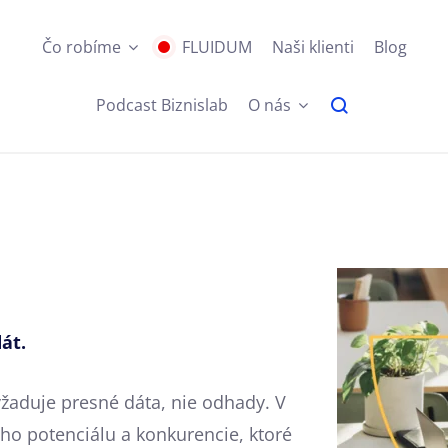
Čo robíme
FLUIDUM
Naši klienti
Blog
Podcast Biznislab
O nás
át.
vyžaduje presné dáta, nie odhady. V
ho potenciálu a konkurencie, ktoré