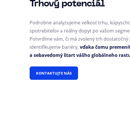
Trhový potenciál
Podrobne analyzujeme veľkosť trhu, kúpysch
spotrebiteľov a reálny dopyt po vašom segment
Potvrdíme vám, či má zvolený trh dostatočný p
identifikujeme bariéry,
vďaka čomu premeníte
a sebavedomý štart vášho globálneho rast
KONTAKTUJTE NÁS