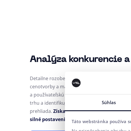
Analýza konkurencie 
Detailne rozoberieme vašich top lokálnych ko
cenotvorby a marketingovej stratégie až po ú
a používateľskú skúsenosť. Porovnáme váš mo
Súhlas
trhu a identifikujeme nevyužité príležitosti, k
prehliada.
Získate tak presný návod, ako sa 
silné postavenie hneď od prvého dňa.
Táto webstránka používa s
Na prispôsobenie obsahu a 