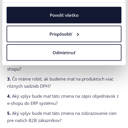
vyhli komplikáciám a minimalizovali riziko chýb,
pripravili sme pre vás zoznam 8 otázok, ktoré by ste mali
Povoliť všetko
položiť svojim poskytovateľom služieb. Odpovede na ne
vám pomôžu zistiť, či je váš e-shop na tieto zmeny naozaj
Prispôsobiť
pripravený.
1.
Ako bude naše ERP pripravene na zmenu DPH? ako
zareagujú v súvislosti s touto zmenou?
Odmietnuť
2.
Ako bude pripravené naše CMS, náš poskytovateľ e-
shopu?
3.
Čo máme robiť, ak budeme mať na produktoch viac
rôznych sadzieb DPH?
4.
Aký vplyv bude mať táto zmena na zápis objednávok z
e-shopu do ERP systému?
5.
Aký vplyv bude mať táto zmena na zobrazovanie cien
pre našich B2B zákazníkov?