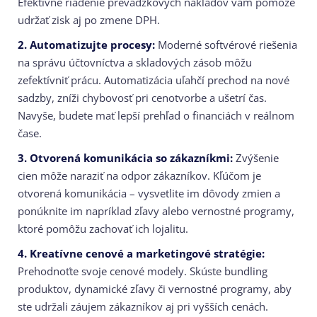
Efektívne riadenie prevádzkových nákladov vám pomôže
udržať zisk aj po zmene DPH.
2. Automatizujte procesy:
Moderné softvérové riešenia
na správu účtovníctva a skladových zásob môžu
zefektívniť prácu. Automatizácia uľahčí prechod na nové
sadzby, zníži chybovosť pri cenotvorbe a ušetrí čas.
Navyše, budete mať lepší prehľad o financiách v reálnom
čase.
3. Otvorená komunikácia so zákazníkmi:
Zvýšenie
cien môže naraziť na odpor zákazníkov. Kľúčom je
otvorená komunikácia – vysvetlite im dôvody zmien a
ponúknite im napríklad zľavy alebo vernostné programy,
ktoré pomôžu zachovať ich lojalitu.
4. Kreatívne cenové a marketingové stratégie:
Prehodnoťte svoje cenové modely. Skúste bundling
produktov, dynamické zľavy či vernostné programy, aby
ste udržali záujem zákazníkov aj pri vyšších cenách.