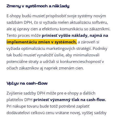
Zmeny v systémoch a náklady
E-shopy budú musieť prispôsobiť svoje systémy novým
sadzbám DPH, čo si vyžiada nielen aktualizáciu softvéru,
ale aj úpravy cien a efektívnu komunikáciu so zákazníkmi.
Tento proces môže
priniesť vyššie náklady, najmä na
implementáciu zmien v systémoch,
a zároveň si
vyžiada optimalizáciu marketingových stratégií. Podniky
tak budú musieť vynaložiť úsilie, aby minimalizovali
potenciálne straty a udržali si konkurencieschopnosť v
očiach zákazníkov aj napriek zmenám cien.
Vplyv na cash-flow
Zvýšenie sadzby DPH môže pre e-shopy a ďalších
platiteľov DPH
priniesť významný tlak na cash-flow.
Pri nákupe tovaru bude totiž potrebné zaplatiť
dodávateľovi celkovú cenu vrátane novej, vyššej sadzby