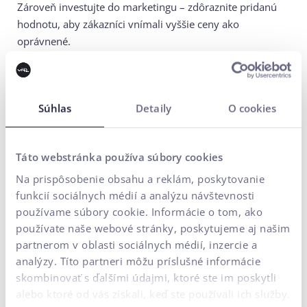
Zároveň investujte do marketingu – zdôraznite pridanú
hodnotu, aby zákazníci vnímali vyššie ceny ako
oprávnené.
5. Plánujte cash-flow:
Zmeny v DPH ovplyvnia aj váš
cash-flow. Naplánujte si platby tak, aby boli čo
najvýhodnejšie pre váš biznis. Zabezpečte si dostatočné
Súhlas
Detaily
O cookies
finančné rezervy, ktoré vám pomôžu prečkať obdobie
zvýšených daňových výdavkov bez problémov.
Táto webstránka používa súbory cookies
7 otázok, ktoré by sa mal
Na prispôsobenie obsahu a reklám, poskytovanie
funkcií sociálnych médií a analýzu návštevnosti
každý e-shop pýtať
používame súbory cookie. Informácie o tom, ako
poskytovateľov služieb
používate naše webové stránky, poskytujeme aj našim
partnerom v oblasti sociálnych médií, inzercie a
Zvýšenie DPH prináša nové výzvy pre všetkých majiteľov
analýzy. Títo partneri môžu príslušné informácie
e-shopov. Nejde len o samotné nastavenie cien, ale aj o
skombinovať s ďalšími údajmi, ktoré ste im poskytli
úpravu procesov v ERP systémoch, CMS platformách či o
alebo ktoré od vás získali, keď ste používali ich služby.
správne zobrazenie cien pre B2B zákazníkov. Aby ste sa