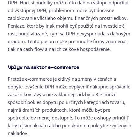
DPH. Hoci si podniky môžu túto daň na vstupe odpočítať
od výstupnej DPH, problémom môže byť dočasné
zablokovanie väčšieho objemu finančných prostriedkov.
Peniaze, ktoré by inak mohli byť použité na investície či
rast, budú viazané, kým sa DPH nevysporiada s daňovým
úradom. Tento posun môže pre mnohé firmy znamenať
tlak na cash-flow a na ich celkové hospodárenie.
Vplyv na sektor e-commerce
Pretože e-commerce je citlivý na zmeny v cenách a
dopyte, zvýšenie DPH môže ovplyvniť nákupné správanie
zákazníkov. Zvýšenie základnej sadzby o 3 % môže
spôsobiť pokles dopytu po určitých kategóriách tovaru,
najmä drahších produktoch, ktoré môžu byť pre
spotrebiteľov menej dostupné. To môže e-shopy prinútiť
k častejším akciám alebo ponukám na pokrytie zvýšených
nákladov.