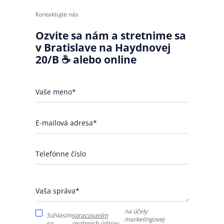
Kontaktujte nás
Ozvite sa nám a stretnime sa
v Bratislave na Haydnovej
20/B ☕ alebo online
Vaše meno*
E-mailová adresa*
Telefónne číslo
Vaša správa*
na účely
Súhlasím
spracovaním
marketingovej
so
osobných údajov