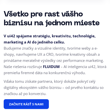
Všetko pre rast vášho
biznisu na jednom mieste
V ui42 spájame stratégiu, kreativitu, technológie,
marketing a AI do jedného celku.
Budujeme značky a vizuálne identity, tvoríme weby a e-
shopy, navrhujeme UX a CRO,
tvoríme kreatívny obsah a
prinášame merateľné výsledky cez performance marketing.
Naše riešenia rozširuje
FLUIDUM
– AI inteligencia ui42, ktorá
premieňa firemné dáta na konkurenčnú výhodu.
Vďaka tomu získate partnera, ktorý dokáže pokryť celý
digitálny ekosystém vášho biznisu – od prvého kontaktu so
značkou až po konverziu.
ZAČNITE RÁSŤ S NAMI