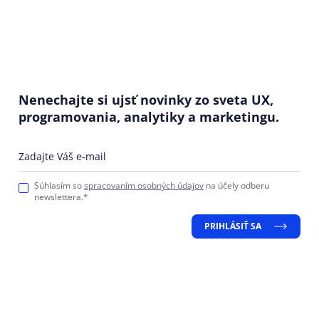
Nenechajte si ujsť novinky zo sveta UX,
programovania, analytiky a marketingu.
Zadajte Váš e-mail
Súhlasím so
spracovaním osobných údajov
na účely odberu
newslettera.*
PRIHLÁSIŤ SA