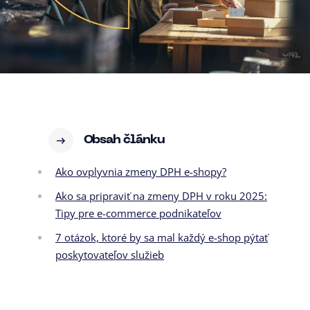
Obsah článku
Ako ovplyvnia zmeny DPH e-shopy?
Ako sa pripraviť na zmeny DPH v roku 2025:
Tipy pre e-commerce podnikateľov
7 otázok, ktoré by sa mal každý e-shop pýtať
poskytovateľov služieb