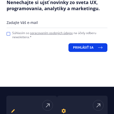
Nenechajte si ujsť novinky zo sveta UX,
programovania, analytiky a marketingu.
Zadajte Váš e-mail
Súhlasím so
spracovaním osobných údajov
na účely odberu
newslettera.*
PRIHLÁSIŤ SA