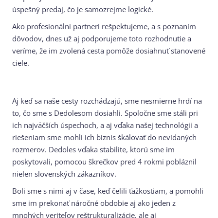
úspešný predaj, čo je samozrejme logické.
Ako profesionálni partneri rešpektujeme, a s poznaním
dôvodov, dnes už aj podporujeme toto rozhodnutie a
veríme, že im zvolená cesta pomôže dosiahnuť stanovené
ciele.
Aj keď sa naše cesty rozchádzajú, sme nesmierne hrdí na
to, čo sme s Dedolesom dosiahli. Spoločne sme stáli pri
ich najväčších úspechoch, a aj vďaka našej technológii a
riešeniam sme mohli ich biznis škálovať do nevídaných
rozmerov. Dedoles vďaka stabilite, ktorú sme im
poskytovali, pomocou škrečkov pred 4 rokmi pobláznil
nielen slovenských zákazníkov.
Boli sme s nimi aj v čase, keď čelili ťažkostiam, a pomohli
sme im prekonať náročné obdobie aj ako jeden z
mnohých veriteľov reštrukturalizácie, ale aj