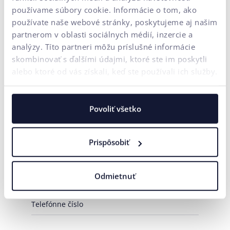
používame súbory cookie. Informácie o tom, ako
Zaujala vás táto téma?
používate naše webové stránky, poskytujeme aj našim
partnerom v oblasti sociálnych médií, inzercie a
Napíšte nám, radi Vám poradíme.
analýzy. Títo partneri môžu príslušné informácie
CX & Optimalizácia konverzného pomeru
skombinovať s ďalšími údajmi, ktoré ste im poskytli
alebo ktoré od vás získali, keď ste používali ich služby.
Vývoj e-shopu / webu na mieru
Budovanie značky
Výkonnostný marketing
AI Automatizácia
Potrebujem poradiť
Povoliť všetko
Vaše meno*
Prispôsobiť
E-mailová adresa*
Odmietnuť
Telefónne číslo