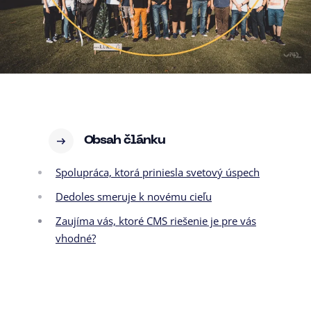
Obsah článku
Spolupráca, ktorá priniesla svetový úspech
Dedoles smeruje k novému cieľu
Zaujíma vás, ktoré CMS riešenie je pre vás
vhodné?