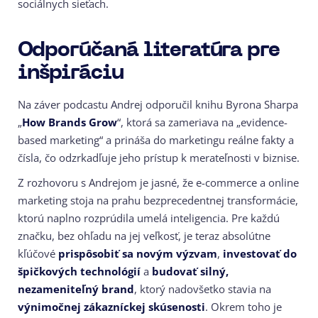
sociálnych sieťach.
Odporúčaná literatúra pre
inšpiráciu
Na záver podcastu Andrej odporučil knihu Byrona Sharpa
„
How Brands Grow
“, ktorá sa zameriava na „evidence-
based marketing“ a prináša do marketingu reálne fakty a
čísla, čo odzrkadľuje jeho prístup k merateľnosti v biznise.
Z rozhovoru s Andrejom je jasné, že e-commerce a online
marketing stoja na prahu bezprecedentnej transformácie,
ktorú naplno rozprúdila umelá inteligencia. Pre každú
značku, bez ohľadu na jej veľkosť, je teraz absolútne
kľúčové
prispôsobiť sa novým výzvam
,
investovať do
špičkových technológií
a
budovať silný,
nezameniteľný brand
, ktorý nadovšetko stavia na
výnimočnej zákazníckej skúsenosti
. Okrem toho je