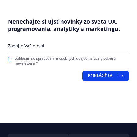
Nenechajte si ujsť novinky zo sveta UX,
programovania, analytiky a marketingu.
Zadajte Váš e-mail
Súhlasím so
spracovaním osobných údajov
na účely odberu
newslettera.*
PRIHLÁSIŤ SA