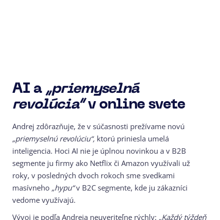
AI a
„priemyselná
revolúcia“
v online svete
Andrej zdôrazňuje, že v súčasnosti prežívame novú
„priemyselnú revolúciu“,
ktorú priniesla umelá
inteligencia. Hoci AI nie je úplnou novinkou a v B2B
segmente ju firmy ako Netflix či Amazon využívali už
roky, v posledných dvoch rokoch sme svedkami
masívneho
„hypu“
v B2C segmente, kde ju zákazníci
vedome využívajú.
Vývoj je podľa Andreja neuveriteľne rýchly:
„Každý týždeň