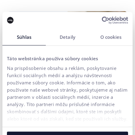
ui42: Viac
ako 400
Súhlas
Detaily
O cookies
vývojových
riešení na
mieru
Táto webstránka používa súbory cookies
Na prispôsobenie obsahu a reklám, poskytovanie
ZISTIŤ VIAC
funkcií sociálnych médií a analýzu návštevnosti
používame súbory cookie. Informácie o tom, ako
používate naše webové stránky, poskytujeme aj našim
partnerom v oblasti sociálnych médií, inzercie a
analýzy. Títo partneri môžu príslušné informácie
skombinovať s ďalšími údajmi, ktoré ste im poskytli
Konkurencia, unikátnosť a
alebo ktoré od vás získali, keď ste používali ich služby.
budúcnosť e-commerce