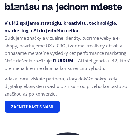
biznisu na jednom mieste
V ui42 spájame stratégiu, kreativitu, technológie,
marketing a AI do jedného celku.
Budujeme značky a vizuálne identity, tvoríme weby a e-
shopy, navrhujeme UX a CRO,
tvoríme kreatívny obsah a
prinášame merateľné výsledky cez performance marketing.
Naše riešenia rozširuje
FLUIDUM
– AI inteligencia ui42, ktorá
premieňa firemné dáta na konkurenčnú výhodu.
Vďaka tomu získate partnera, ktorý dokáže pokryť celý
digitálny ekosystém vášho biznisu – od prvého kontaktu so
značkou až po konverziu.
ZAČNITE RÁSŤ S NAMI