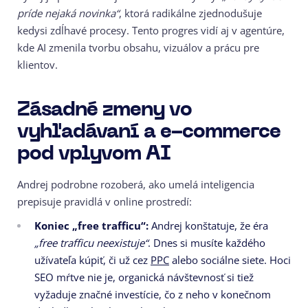
príde nejaká novinka“
, ktorá radikálne zjednodušuje
kedysi zdĺhavé procesy. Tento progres vidí aj v agentúre,
kde AI zmenila tvorbu obsahu, vizuálov a prácu pre
klientov.
Zásadné zmeny vo
vyhľadávaní a e-commerce
pod vplyvom AI
Andrej podrobne rozoberá, ako umelá inteligencia
prepisuje pravidlá v online prostredí:
Koniec „free trafficu“:
Andrej konštatuje, že éra
„free trafficu neexistuje“
. Dnes si musíte každého
užívateľa kúpiť, či už cez
PPC
alebo sociálne siete. Hoci
SEO mŕtve nie je, organická návštevnosť si tiež
vyžaduje značné investície, čo z neho v konečnom