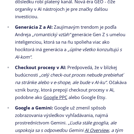
dôsledku robí platený kanál. Nová éra GEO - čiže
organiky v AI nástrojoch je pre značky ďalšou
investíciou.
Generácia Z a AI:
Zaujímavým trendom je podľa
Andreja
„romantický vzťah“
generácie Gen Z s umelou
inteligenciou, ktorá sa na ňu spolieha viac ako
hociktorá iná generácia a
„úplne všetko konzultujú s
AI-kom“.
Checkout procesy v AI:
Predpovedá, že v blízkej
budúcnosti
„celý check-out proces nebude prebiehať
na stránke alebo v e-shope, ale bude v AI-ku“.
Očakáva
vznik burzy, ktorá prepojí checkout procesy v AI,
podobne ako
Google PPC
alebo Google Etsy.
Google a Gemini:
Google už zmenil spôsob
zobrazovania výsledkov vyhľadávania, najmä
prostredníctvom Gemini.
„Ľudia stále googlia, ale
uspokoja sa s odpoveďou Gemini
AI Overview
, a tým