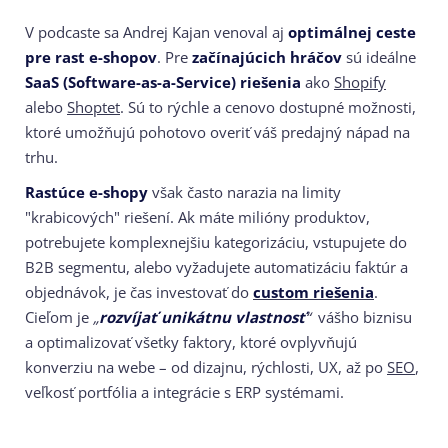
V podcaste sa Andrej Kajan venoval aj
optimálnej ceste
pre rast e-shopov
. Pre
začínajúcich hráčov
sú ideálne
SaaS (Software-as-a-Service) riešenia
ako
Shopify
alebo
Shoptet
. Sú to rýchle a cenovo dostupné možnosti,
ktoré umožňujú pohotovo overiť váš predajný nápad na
trhu.
Rastúce e-shopy
však často narazia na limity
"krabicových" riešení. Ak máte milióny produktov,
potrebujete komplexnejšiu kategorizáciu, vstupujete do
B2B segmentu, alebo vyžadujete automatizáciu faktúr a
objednávok, je čas investovať do
custom riešenia
.
Cieľom je
„
rozvíjať unikátnu vlastnosť
“
vášho biznisu
a optimalizovať všetky faktory, ktoré ovplyvňujú
konverziu na webe – od dizajnu, rýchlosti, UX, až po
SEO
,
veľkosť portfólia a integrácie s ERP systémami.