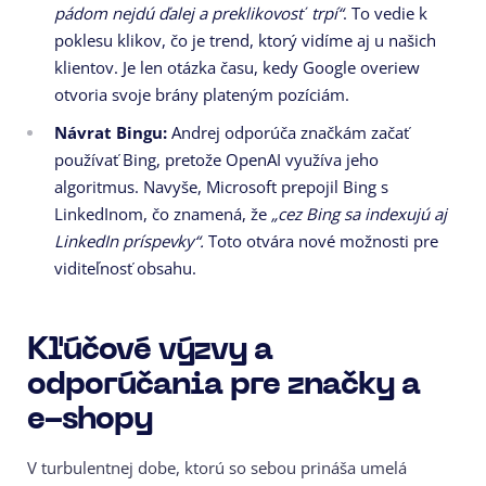
pádom nejdú ďalej a preklikovosť trpí“
. To vedie k
poklesu klikov, čo je trend, ktorý vidíme aj u našich
klientov. Je len otázka času, kedy Google overiew
otvoria svoje brány plateným pozíciám.
Návrat Bingu:
Andrej odporúča značkám začať
používať Bing, pretože OpenAI využíva jeho
algoritmus. Navyše, Microsoft prepojil Bing s
LinkedInom, čo znamená, že
„cez Bing sa indexujú aj
LinkedIn príspevky“.
Toto otvára nové možnosti pre
viditeľnosť obsahu.
Kľúčové výzvy a
odporúčania pre značky a
e-shopy
V turbulentnej dobe, ktorú so sebou prináša umelá