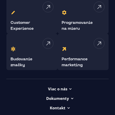
Customer
Programovanie
Experience
na mieru
Budovanie
Performance
značky
marketing
Viac o nás
Projekty
Dokumenty
Kariéra
Všeob. lic. podmienky
Kontakt
uičkovská abeceda
Vyhlásenie o prístupnosti ui42
00421/ 650 520 142