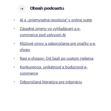
Obsah podcastu
AI a „priemyselná revolúcia“ v online svete
Zásadné zmeny vo vyhľadávaní a e-
commerce pod vplyvom AI
Kľúčové výzvy a odporúčania pre značky a e-
shopy
Rast e-shopov: Od SaaS po custom riešenia
Konkurencia, unikátnosť a budúcnosť e-
commerce
Odporúčaná literatúra pre inšpiráciu