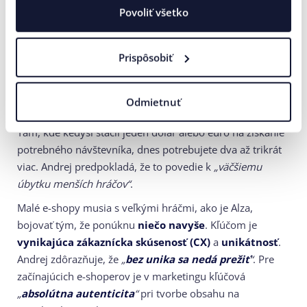
Povoliť všetko
Globálny trh e-shopov prešiel obrovským nárastom, z 5,8
milióna eshopov v roku 2014 na neuveriteľných 31
miliónov v rokoch 2022 až 2024. Tento exponenciálny
Prispôsobiť
rast viedol k extrémnej konkurencii, a ako Andrej Kajan
podotkol, rok 2025 už priniesol mierne
„prečistenie“
trhu.
Príchod gigantov ako Temu a Allegro ďalej sťažuje pozíciu
Odmietnuť
menších hráčov, pretože
zvyšujú ceny PPC reklamy
.
Tam, kde kedysi stačil jeden dolár alebo euro na získanie
potrebného návštevníka, dnes potrebujete dva až trikrát
viac. Andrej predpokladá, že to povedie k
„väčšiemu
úbytku menších hráčov“
.
Malé e-shopy musia s veľkými hráčmi, ako je Alza,
bojovať tým, že ponúknu
niečo navyše
. Kľúčom je
vynikajúca zákaznícka skúsenosť (CX)
a
unikátnosť
.
Andrej zdôrazňuje, že
„
bez unika sa nedá prežiť
“
. Pre
začínajúcich e-shoperov je v marketingu kľúčová
„
absolútna autenticita
“
pri tvorbe obsahu na