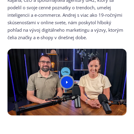
Kajana, CEO a spolumajiteľa agentúry ui42, ktorý sa
podelil o svoje cenné poznatky o trendoch, umelej
inteligencii a e-commerce. Andrej s viac ako 19-ročnými
skúsenosťami v online svete, nám poskytol hlboký
pohľad na vývoj digitálneho marketingu a výzvy, ktorým
čelia značky a e-shopy v dnešnej dobe.