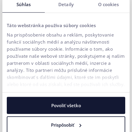
Súhlas
Detaily
O cookies
prinášame merateľné výsledky cez performance marketing.
Naše riešenia rozširuje
FLUIDUM
– AI inteligencia ui42, ktorá
premieňa firemné dáta na konkurenčnú výhodu.
Táto webstránka používa súbory cookies
Vďaka tomu získate partnera, ktorý dokáže pokryť celý
Na prispôsobenie obsahu a reklám, poskytovanie
digitálny ekosystém vášho biznisu – od prvého kontaktu so
funkcií sociálnych médií a analýzu návštevnosti
značkou až po konverziu.
používame súbory cookie. Informácie o tom, ako
používate naše webové stránky, poskytujeme aj našim
ZAČNITE RÁSŤ S NAMI
partnerom v oblasti sociálnych médií, inzercie a
analýzy. Títo partneri môžu príslušné informácie
skombinovať s ďalšími údajmi, ktoré ste im poskytli
alebo ktoré od vás získali, keď ste používali ich služby.
Povoliť všetko
Prispôsobiť