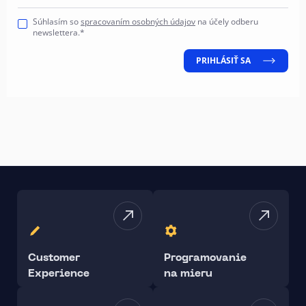
Súhlasím so
spracovaním osobných údajov
na účely odberu
newslettera.*
PRIHLÁSIŤ SA
Customer
Programovanie
Experience
na mieru