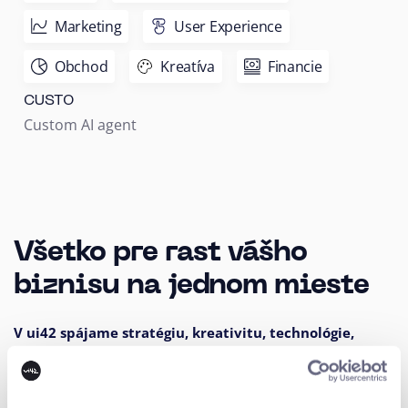
Marketing
User Experience
Obchod
Kreatíva
Financie
CUSTO
Custom AI agent
Všetko pre rast vášho
biznisu na jednom mieste
V ui42 spájame stratégiu, kreativitu, technológie,
marketing a AI do jedného celku.
Budujeme značky a vizuálne identity, tvoríme weby a e-
shopy, navrhujeme UX a CRO,
tvoríme kreatívny obsah a