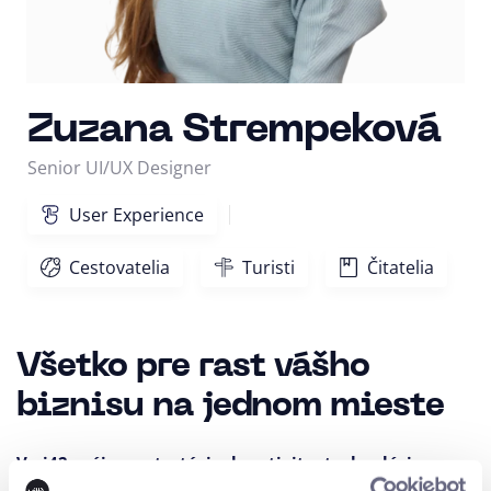
Zuzana Strempeková
Senior UI/UX Designer
User Experience
Cestovatelia
Turisti
Čitatelia
Všetko pre rast vášho
biznisu na jednom mieste
V ui42 spájame stratégiu, kreativitu, technológie,
marketing a AI do jedného celku.