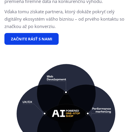
premieňa firemné dáta na konkurenčnú výhodu.
Vďaka tomu získate partnera, ktorý dokáže pokryť celý
digitálny ekosystém vášho biznisu – od prvého kontaktu so
značkou až po konverziu.
ZAČNITE RÁSŤ S NAMI