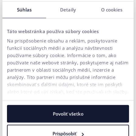
shopy, navrhujeme UX a CRO,
tvoríme kreatívny obsah a
prinášame merateľné výsledky cez performance marketing.
Súhlas
Detaily
O cookies
Naše riešenia rozširuje
FLUIDUM
– AI inteligencia ui42, ktorá
premieňa firemné dáta na konkurenčnú výhodu.
Táto webstránka používa súbory cookies
Vďaka tomu získate partnera, ktorý dokáže pokryť celý
Na prispôsobenie obsahu a reklám, poskytovanie
digitálny ekosystém vášho biznisu – od prvého kontaktu so
funkcií sociálnych médií a analýzu návštevnosti
značkou až po konverziu.
používame súbory cookie. Informácie o tom, ako
ZAČNITE RÁSŤ S NAMI
používate naše webové stránky, poskytujeme aj našim
partnerom v oblasti sociálnych médií, inzercie a
analýzy. Títo partneri môžu príslušné informácie
skombinovať s ďalšími údajmi, ktoré ste im poskytli
alebo ktoré od vás získali, keď ste používali ich služby.
Povoliť všetko
Prispôsobiť