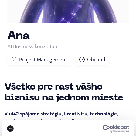
Ana
AI Business konzultant
Project Management
Obchod
Všetko pre rast vášho
biznisu na jednom mieste
V ui42 spájame stratégiu, kreativitu, technológie,
marketing a AI do jedného celku.
Budujeme značky a vizuálne identity, tvoríme weby a e-