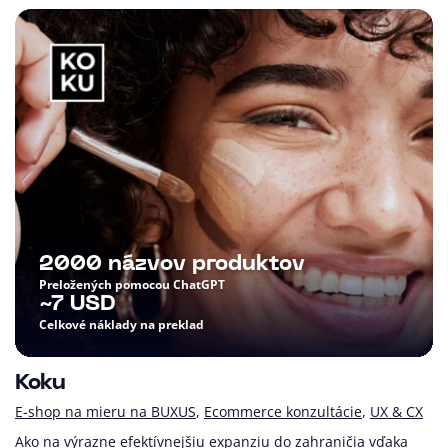
2000 názvov produktov
Preložených pomocou ChatGPT
~7 USD
Celkové náklady na preklad
Koku
E-shop na mieru na BUXUS
Ecommerce konzultácie
UX & CX
Ako na výrazne efektívnejšiu expanziu do zahraničia vďaka