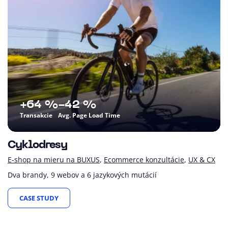
+64 %
-42 %
Transakcie
Avg. Page Load Time
Cyklodresy
E-shop na mieru na BUXUS
Ecommerce konzultácie
UX & CX
Dva brandy, 9 webov a 6 jazykových mutácií
CASE STUDY