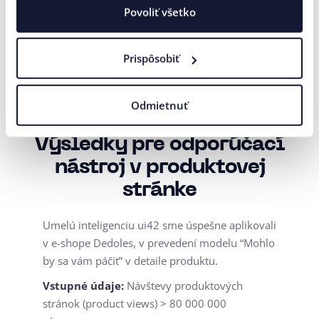
nasledovnými dátami:
Povoliť všetko
Návštevy produktových stránok (product
views)
Prispôsobiť
Objednané produkty
Odmietnuť
Produkty vložené do košíka
Výsledky pre odporúčací
nástroj v produktovej
stránke
Umelú inteligenciu ui42 sme úspešne aplikovali
v e-shope Dedoles, v prevedení modelu “Mohlo
by sa vám páčiť” v detaile produktu.
Vstupné údaje:
Návštevy produktových
stránok (product views) > 80 000 000