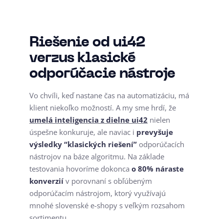
Riešenie od ui42
verzus klasické
odporúčacie nástroje
Vo chvíli, keď nastane čas na automatizáciu, má
klient niekoľko možností. A my sme hrdí, že
umelá inteligencia z dielne ui42
nielen
úspešne konkuruje, ale naviac i
prevyšuje
výsledky “klasických riešení”
odporúčacích
nástrojov na báze algoritmu. Na základe
testovania hovoríme dokonca
o 80% náraste
konverzií
v porovnaní s obľúbeným
odporúčacím nástrojom, ktorý využívajú
mnohé slovenské e-shopy s veľkým rozsahom
sortimentu.