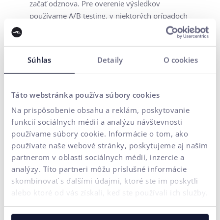
začať odznova. Pre overenie výsledkov
používame A/B testing, v niektorých prípadoch
dokonca A/B/C testovanie. V rámci neho
porovnávame nielen pôvodné a naše riešenie
odporúčacieho nástroja, ale i jeho ďalšie
Súhlas
Detaily
O cookies
alternatívne nastavenie.
Príprava datasetov a
Táto webstránka používa súbory cookies
tréning modelov
Na prispôsobenie obsahu a reklám, poskytovanie
funkcií sociálnych médií a analýzu návštevnosti
Transakčné neagregované dáta je následne
používame súbory cookie. Informácie o tom, ako
potrebné spracovať do datasetov. Tie sa
používate naše webové stránky, poskytujeme aj našim
zgrupujú na základe sessions, ktoré následne
partnerom v oblasti sociálnych médií, inzercie a
vstupujú do neurónovej sieti.
analýzy. Títo partneri môžu príslušné informácie
skombinovať s ďalšími údajmi, ktoré ste im poskytli
Príklad:
alebo ktoré od vás získali, keď ste používali ich služby.
V prípade klienta Dedoles sme pracovali s