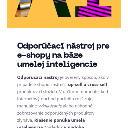
Odporúčací nástroj pre
e-shopy na báze
umelej inteligencie
Odporúčací nástroj
je overený spôsob, ako v
prípade e-shopu zastrešiť
up-sell a cross-sell
produktov či služieb. V určitom momente, keď
internetový obchod portfólio rozširuje,
manuálne
vyklikávanie
alebo náhodné
zobrazovanie odporúčaných produktov
zlyháva.
Riešenie ponúka
umelá
inteligencia
. Výsledok
v podobe