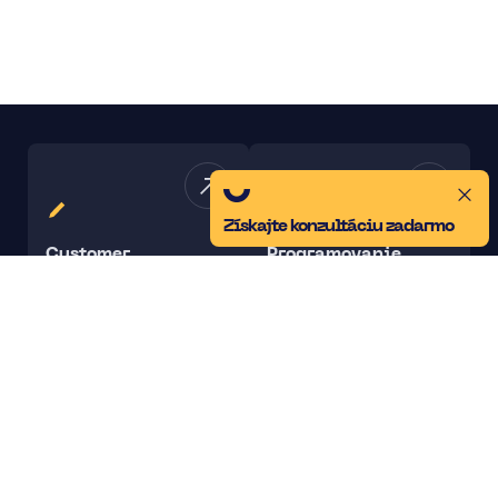
Získajte konzultáciu zadarmo
Customer
Programovanie
Experience
na mieru
Budovanie
Performance
značky
marketing